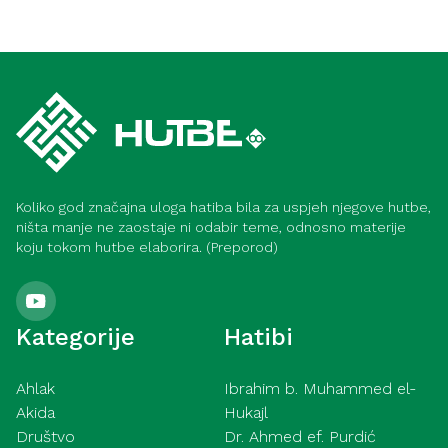
Video hutbe
Kurra hfz. dr. Dževad ef. Šošić – Ne
Video hutbe
pokazuj tuđe mahane – 7. 8. 2026
Kurra hfz. dr. Dževad ef. Šošić – Strasti –
31. 7. 2026
Koliko god značajna uloga hatiba bila za uspjeh njegove hutbe,
ništa manje ne zaostaje ni odabir teme, odnosno materije
koju tokom hutbe elaborira. (Preporod)
Kategorije
Hatibi
Ahlak
Ibrahim b. Muhammed el-
Akida
Hukajl
Društvo
Dr. Ahmed ef. Purdić