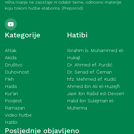
ništa manje ne zaostaje ni odabir teme, odnosno materije
koju tokom hutbe elaborira. (Preporod)
Kategorije
Hatibi
Ahlak
Ibrahim b. Muhammed el-
Akida
Hukajl
Društvo
Dr. Ahmed ef. Purdić
Duhovnost
Dr. Senad ef. Ćeman
Fikh
hfz. Mehmed ef. Kudić
Hadis
Ahmed ibn Ali el-Huzejfi
Kur’an
Jasir ibn Rašid ed-Devseri
Povijest
Halid ibn Sulejman el-
Ramazan
Muhenna
Video hutbe
Hatibi
Posljednje objavljeno