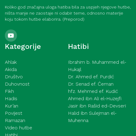
Koliko god značajna uloga hatiba bila za uspjeh njegove hutbe,
ništa manje ne zaostaje ni odabir teme, odnosno materije
koju tokom hutbe elaborira. (Preporod)
Kategorije
Hatibi
Ahlak
Ibrahim b. Muhammed el-
Akida
Hukajl
Društvo
Dr. Ahmed ef. Purdić
Duhovnost
Dr. Senad ef. Ćeman
Fikh
hfz. Mehmed ef. Kudić
Hadis
Ahmed ibn Ali el-Huzejfi
Kur’an
Jasir ibn Rašid ed-Devseri
Povijest
Halid ibn Sulejman el-
Ramazan
Muhenna
Video hutbe
Hatibi