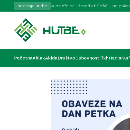
2026
Najnovije hutbe
Kurra hfz. dr. Dževad ef. Šošić – Ne pok
Početna
Ahlak
Akida
Društvo
Duhovnost
Fikh
Hadis
Kur