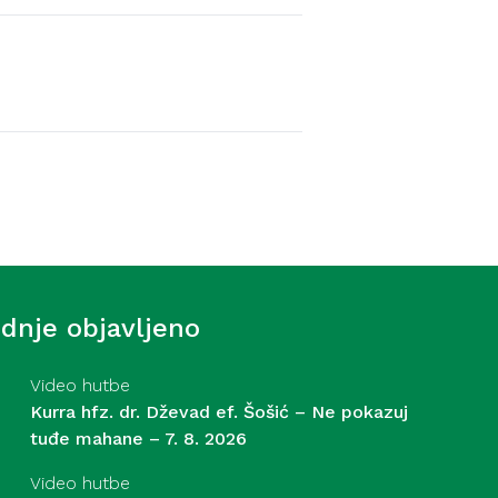
Video hutbe
f. Šošić – Strasti – 31. 7.
ednje objavljeno
Video hutbe
Kurra hfz. dr. Dževad ef. Šošić – Ne pokazuj
tuđe mahane – 7. 8. 2026
Video hutbe