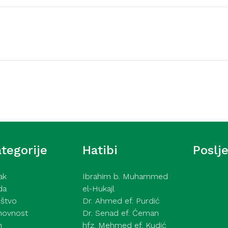
Video hutbe
šić – Ne pokazuj tuđe
Kurra hfz. dr. Dževad e
2026
tegorije
Hatibi
Poslj
ak
Ibrahim b. Muhammed
da
el-Hukajl
štvo
Dr. Ahmed ef. Purdić
hovnost
Dr. Senad ef. Ćeman
h
hfz. Mehmed ef. Kudić