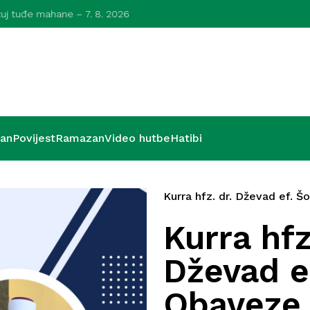
azuj tuđe mahane – 7. 8. 2026
Kurra hfz. dr.
’an
Povijest
Ramazan
Video hutbe
Hatibi
Kurra hfz. dr. Dževad ef. Šo
Kurra hfz
Dževad e
Obaveze 