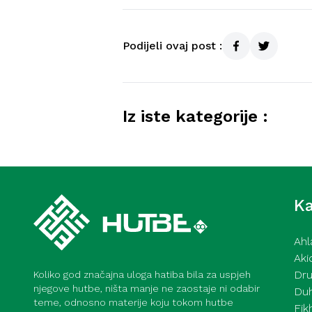
Podijeli ovaj post :
Iz iste kategorije :
Kurra hfz. dr. Dževad ef. Šo
mahane – 7. 8. 2026
Ka
Ahl
Aki
Dru
Koliko god značajna uloga hatiba bila za uspjeh
njegove hutbe, ništa manje ne zaostaje ni odabir
Du
teme, odnosno materije koju tokom hutbe
Fik