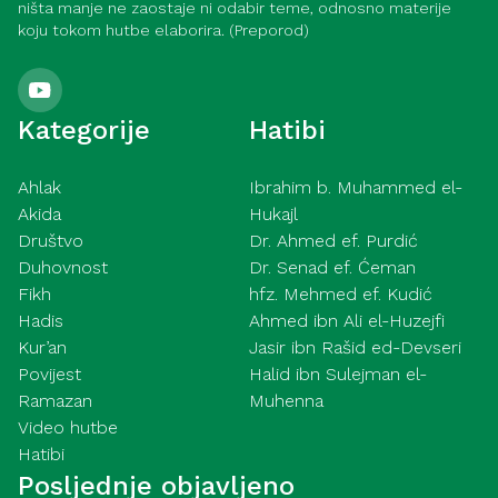
ništa manje ne zaostaje ni odabir teme, odnosno materije
koju tokom hutbe elaborira. (Preporod)
Kategorije
Hatibi
Ahlak
Ibrahim b. Muhammed el-
Akida
Hukajl
Društvo
Dr. Ahmed ef. Purdić
Duhovnost
Dr. Senad ef. Ćeman
Fikh
hfz. Mehmed ef. Kudić
Hadis
Ahmed ibn Ali el-Huzejfi
Kur’an
Jasir ibn Rašid ed-Devseri
Povijest
Halid ibn Sulejman el-
Ramazan
Muhenna
Video hutbe
Hatibi
Posljednje objavljeno