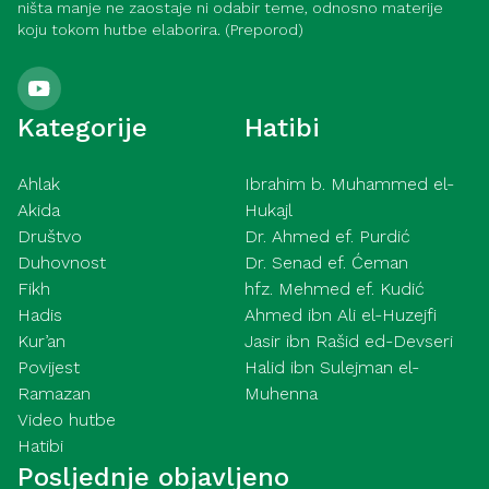
ništa manje ne zaostaje ni odabir teme, odnosno materije
koju tokom hutbe elaborira. (Preporod)
Kategorije
Hatibi
Ahlak
Ibrahim b. Muhammed el-
Akida
Hukajl
Društvo
Dr. Ahmed ef. Purdić
Duhovnost
Dr. Senad ef. Ćeman
Fikh
hfz. Mehmed ef. Kudić
Hadis
Ahmed ibn Ali el-Huzejfi
Kur’an
Jasir ibn Rašid ed-Devseri
Povijest
Halid ibn Sulejman el-
Ramazan
Muhenna
Video hutbe
Hatibi
Posljednje objavljeno