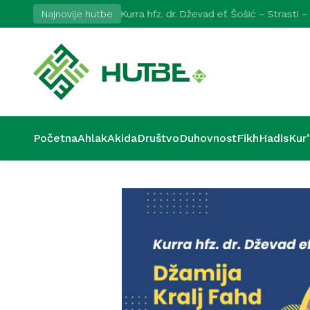
Najnovije hutbe
Kurra hfz. dr. Dževad ef. Šošić – Strasti –
Početna
Ahlak
Akida
Društvo
Duhovnost
Fikh
Hadis
Kur