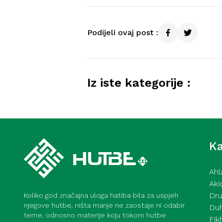
Podijeli ovaj post :
Iz iste kategorije :
Kurra hfz. dr. Dževad ef. Šoši
2026
Ka
Ahl
Aki
Dru
Koliko god značajna uloga hatiba bila za uspjeh
njegove hutbe, ništa manje ne zaostaje ni odabir
Du
teme, odnosno materije koju tokom hutbe
Fik