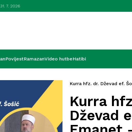
 31. 7. 2026
Lijepa zavr
’an
Povijest
Ramazan
Video hutbe
Hatibi
Kurra hfz. dr. Dževad ef. Šo
Kurra hfz
Dževad e
Emanet –