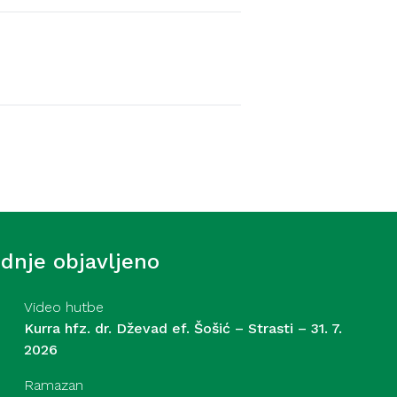
Video hutbe
-begove džamije, hafiz
 7. 2026
ednje objavljeno
Video hutbe
Kurra hfz. dr. Dževad ef. Šošić – Strasti – 31. 7.
2026
Ramazan