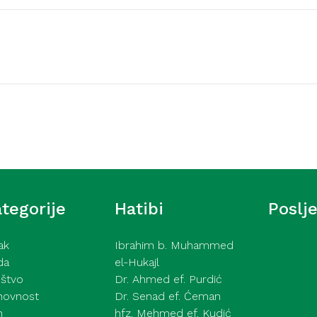
Video hutbe
ć – Strasti – 31. 7.
Hutba iz Gazi Husrev
Hamza ef. Lavić – 31.
tegorije
Hatibi
Poslj
ak
Ibrahim b. Muhammed
da
el-Hukajl
štvo
Dr. Ahmed ef. Purdić
hovnost
Dr. Senad ef. Ćeman
h
hfz. Mehmed ef. Kudić