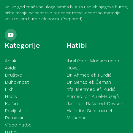
Koliko god značajna uloga hatiba bila za uspjeh njegove hutbe,
ništa manje ne zaostaje ni odabir teme, odnosno materije
koju tokom hutbe elaborira. (Preporod)
Kategorije
Hatibi
Ahlak
Ibrahim b. Muhammed el-
Akida
Hukajl
Društvo
Dr. Ahmed ef. Purdić
Duhovnost
Dr. Senad ef. Ćeman
Fikh
hfz. Mehmed ef. Kudić
Hadis
Ahmed ibn Ali el-Huzejfi
Kur’an
Jasir ibn Rašid ed-Devseri
Povijest
Halid ibn Sulejman el-
Ramazan
Muhenna
Video hutbe
Hatibi