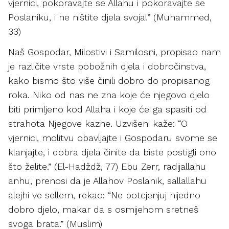
vjernici, pokoravajte se Allahu i pokoravajte se
Poslaniku, i ne ništite djela svoja!” (Muhammed,
33)
Naš Gospodar, Milostivi i Samilosni, propisao nam
je različite vrste pobožnih djela i dobročinstva,
kako bismo što više činili dobro do propisanog
roka. Niko od nas ne zna koje će njegovo djelo
biti primljeno kod Allaha i koje će ga spasiti od
strahota Njegove kazne. Uzvišeni kaže: “O
vjernici, molitvu obavljajte i Gospodaru svome se
klanjajte, i dobra djela činite da biste postigli ono
što želite.” (El-Hadždž, 77) Ebu Zerr, radijallahu
anhu, prenosi da je Allahov Poslanik, sallallahu
alejhi ve sellem, rekao: “Ne potcjenjuj nijedno
dobro djelo, makar da s osmijehom sretneš
svoga brata.” (Muslim)