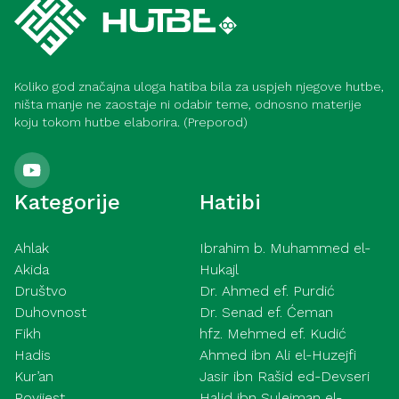
Koliko god značajna uloga hatiba bila za uspjeh njegove hutbe,
ništa manje ne zaostaje ni odabir teme, odnosno materije
koju tokom hutbe elaborira. (Preporod)
Kategorije
Hatibi
Ahlak
Ibrahim b. Muhammed el-
Akida
Hukajl
Društvo
Dr. Ahmed ef. Purdić
Duhovnost
Dr. Senad ef. Ćeman
Fikh
hfz. Mehmed ef. Kudić
Hadis
Ahmed ibn Ali el-Huzejfi
Kur’an
Jasir ibn Rašid ed-Devseri
Povijest
Halid ibn Sulejman el-