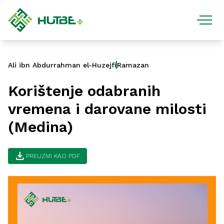
Ali ibn Abdurrahman el-Huzejfi
Ramazan
Korištenje odabranih
vremena i darovane milosti
(Medina)
download
PREUZMI KAO PDF.