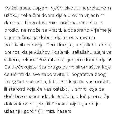
Ko želi spas, uspjeh i vječni život u neprolaznom
užitku, neka čini dobra djela u ovim vrijednim
danima i blagoslovljenim noćima. Ono što je
prošlo, ne može se vratiti, a odabrano vrijeme je
vrijeme činjenja dobrih djela i ostvarivanja
pozitivnih nadanja. Ebu Hurejra, radijallahu anhu,
prenosi da je Allahov Poslanik, sallallahu alejhi ve
sellem, rekao: “Požurite s činjenjem dobrih djela!
Da li očekujete išta drugo osim: siromaštva koje
će učiniti da sve zaboravite, ili bogatstva zbog
kojeg ćete se osiliti, ili bolesti koja će vas uništiti,
ili starosti koja će vas oslabiti, ili smrti koja će
doći brzo i iznenada, ili Dedžala, a loš je onaj čiji
dolazak očekujete, ili Smaka svijeta, a on je
užasniji i gorči.” (Tirmizi, hasen)