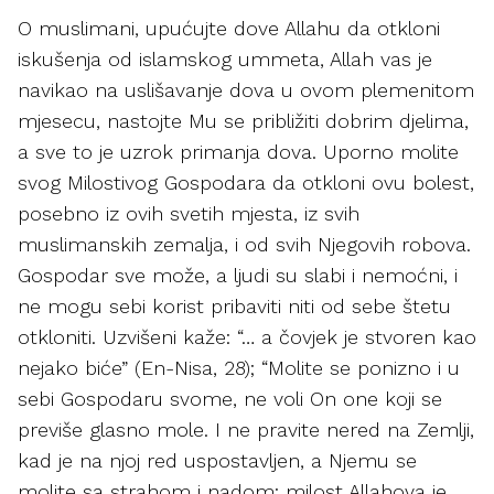
O muslimani, upućujte dove Allahu da otkloni
iskušenja od islamskog ummeta, Allah vas je
navikao na uslišavanje dova u ovom plemenitom
mjesecu, nastojte Mu se približiti dobrim djelima,
a sve to je uzrok primanja dova. Uporno molite
svog Milostivog Gospodara da otkloni ovu bolest,
posebno iz ovih svetih mjesta, iz svih
muslimanskih zemalja, i od svih Njegovih robova.
Gospodar sve može, a ljudi su slabi i nemoćni, i
ne mogu sebi korist pribaviti niti od sebe štetu
otkloniti. Uzvišeni kaže: “… a čovjek je stvoren kao
nejako biće” (En-Nisa, 28); “Molite se ponizno i u
sebi Gospodaru svome, ne voli On one koji se
previše glasno mole. I ne pravite nered na Zemlji,
kad je na njoj red uspostavljen, a Njemu se
molite sa strahom i nadom; milost Allahova je