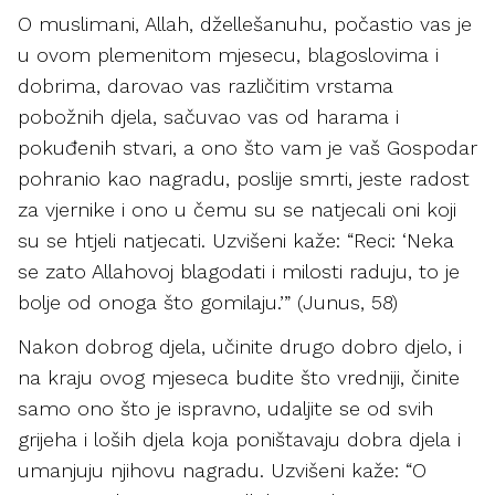
O muslimani, Allah, džellešanuhu, počastio vas je
u ovom plemenitom mjesecu, blagoslovima i
dobrima, darovao vas različitim vrstama
pobožnih djela, sačuvao vas od harama i
pokuđenih stvari, a ono što vam je vaš Gospodar
pohranio kao nagradu, poslije smrti, jeste radost
za vjernike i ono u čemu su se natjecali oni koji
su se htjeli natjecati. Uzvišeni kaže: “Reci: ‘Neka
se zato Allahovoj blagodati i milosti raduju, to je
bolje od onoga što gomilaju.’” (Junus, 58)
Nakon dobrog djela, učinite drugo dobro djelo, i
na kraju ovog mjeseca budite što vredniji, činite
samo ono što je ispravno, udaljite se od svih
grijeha i loših djela koja poništavaju dobra djela i
umanjuju njihovu nagradu. Uzvišeni kaže: “O