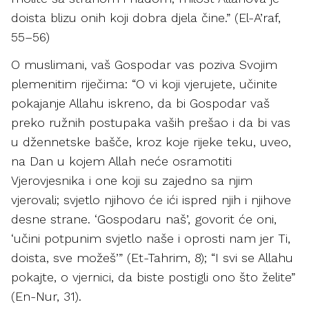
doista blizu onih koji dobra djela čine.” (El-A’raf,
55–56)
O muslimani, vaš Gospodar vas poziva Svojim
plemenitim riječima: “O vi koji vjerujete, učinite
pokajanje Allahu iskreno, da bi Gospodar vaš
preko ružnih postupaka vaših prešao i da bi vas
u džennetske bašče, kroz koje rijeke teku, uveo,
na Dan u kojem Allah neće osramotiti
Vjerovjesnika i one koji su zajedno sa njim
vjerovali; svjetlo njihovo će ići ispred njih i njihove
desne strane. ‘Gospodaru naš’, govorit će oni,
‘učini potpunim svjetlo naše i oprosti nam jer Ti,
doista, sve možeš’” (Et-Tahrim, 8); “I svi se Allahu
pokajte, o vjernici, da biste postigli ono što želite”
(En-Nur, 31).