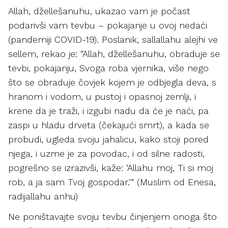
Allah, džellešanuhu, ukazao vam je počast
podarivši vam tevbu – pokajanje u ovoj nedaći
(pandemiji COVID-19). Poslanik, sallallahu alejhi ve
sellem, rekao je: “Allah, džellešanuhu, obraduje se
tevbi, pokajanju, Svoga roba vjernika, više nego
što se obraduje čovjek kojem je odbjegla deva, s
hranom i vodom, u pustoj i opasnoj zemlji, i
krene da je traži, i izgubi nadu da će je naći, pa
zaspi u hladu drveta (čekajući smrt), a kada se
probudi, ugleda svoju jahalicu, kako stoji pored
njega, i uzme je za povodac, i od silne radosti,
pogrešno se izrazivši, kaže: ‘Allahu moj, Ti si moj
rob, a ja sam Tvoj gospodar.’” (Muslim od Enesa,
radijallahu anhu)
Ne poništavajte svoju tevbu činjenjem onoga što