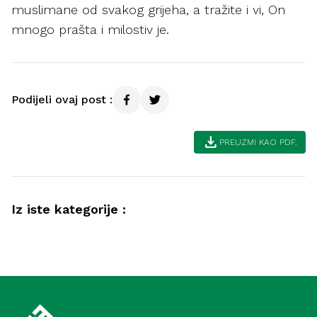
muslimane od svakog grijeha, a tražite i vi, On
mnogo prašta i milostiv je.
Podijeli ovaj post :
download
PREUZMI KAO PDF.
Iz iste kategorije :
Ramazan
Lijepa završnica ramazana (Meka)
Ramazan
Zadnjih deset noći ramazana – trgovina
uspješnih (Medina)