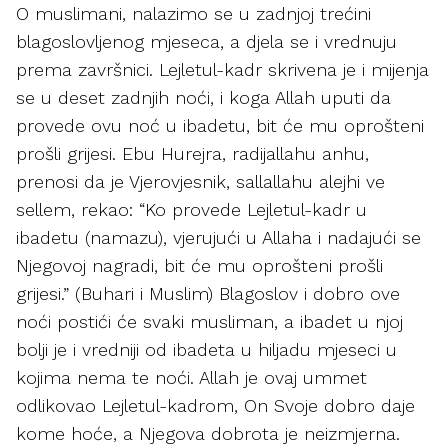
O muslimani, nalazimo se u zadnjoj trećini
blagoslovljenog mjeseca, a djela se i vrednuju
prema završnici. Lejletul-kadr skrivena je i mijenja
se u deset zadnjih noći, i koga Allah uputi da
provede ovu noć u ibadetu, bit će mu oprošteni
prošli grijesi. Ebu Hurejra, radijallahu anhu,
prenosi da je Vjerovjesnik, sallallahu alejhi ve
sellem, rekao: “Ko provede Lejletul-kadr u
ibadetu (namazu), vjerujući u Allaha i nadajući se
Njegovoj nagradi, bit će mu oprošteni prošli
grijesi.” (Buhari i Muslim) Blagoslov i dobro ove
noći postići će svaki musliman, a ibadet u njoj
bolji je i vredniji od ibadeta u hiljadu mjeseci u
kojima nema te noći. Allah je ovaj ummet
odlikovao Lejletul-kadrom, On Svoje dobro daje
kome hoće, a Njegova dobrota je neizmjerna.