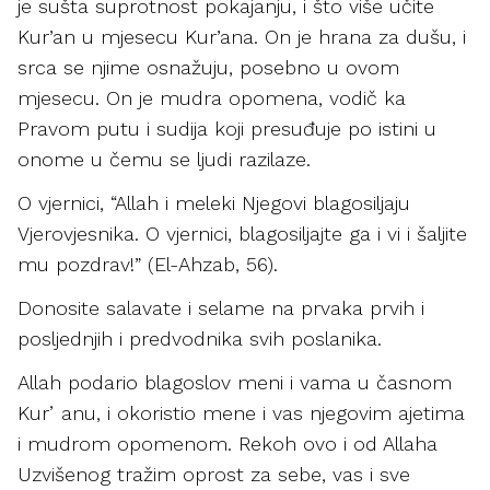
je sušta suprotnost pokajanju, i što više učite
Kur’an u mjesecu Kur’ana. On je hrana za dušu, i
srca se njime osnažuju, posebno u ovom
mjesecu. On je mudra opomena, vodič ka
Pravom putu i sudija koji presuđuje po istini u
onome u čemu se ljudi razilaze.
O vjernici, “Allah i meleki Njegovi blagosiljaju
Vjerovjesnika. O vjernici, blagosiljajte ga i vi i šaljite
mu pozdrav!” (El-Ahzab, 56).
Donosite salavate i selame na prvaka prvih i
posljednjih i predvodnika svih poslanika.
Allah podario blagoslov meni i vama u časnom
Kurʼanu, i okoristio mene i vas njegovim ajetima
i mudrom opomenom. Rekoh ovo i od Allaha
Uzvišenog tražim oprost za sebe, vas i sve