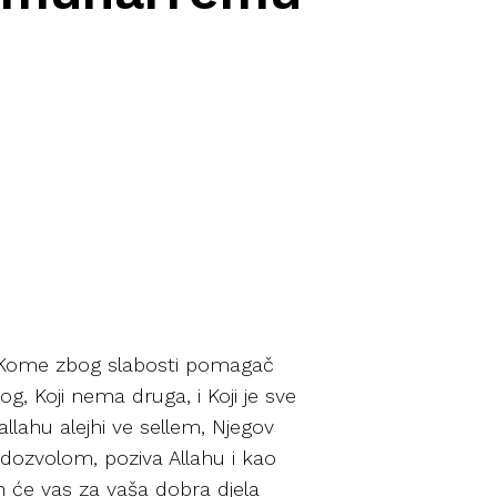
, i Kome zbog slabosti pomagač
g, Koji nema druga, i Koji je sve
llahu alejhi ve sellem, Njegov
 dozvolom, poziva Allahu i kao
 On će vas za vaša dobra djela