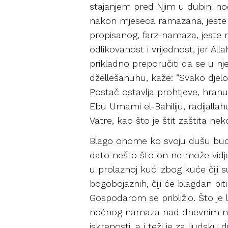
stajanjem pred Njim u dubini noći
nakon mjeseca ramazana, jeste 
propisanog, farz-namaza, jeste 
odlikovanost i vrijednost, jer Al
prikladno preporučiti da se u njem
džellešanuhu, kaže: “Svako dje
Postač ostavlja prohtjeve, hranu
Ebu Umami el-Bahiliju, radijalla
Vatre, kao što je štit zaštita ne
Blago onome ko svoju dušu bude
dato nešto što on ne može vidje
u prolaznoj kući zbog kuće čiji
bogobojaznih, čiji će blagdan b
Gospodarom se približio. Što j
noćnog namaza nad dnevnim nama
iskrenosti, a i teži je za ljudsku 