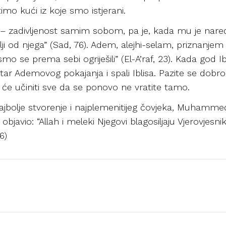
mo kući iz koje smo istjerani.
b – zadivljenost samim sobom, pa je, kada mu je nar
ji od njega” (Sad, 76). Adem, alejhi-selam, priznanjem
smo se prema sebi ogriješili” (El-A’raf, 23). Kada god I
ar Ademovog pokajanja i spali Iblisa. Pazite se dobro o
 će učiniti sve da se ponovo ne vratite tamo.
jbolje stvorenje i najplemenitijeg čovjeka, Muhammeda,
bjavio: “Allah i meleki Njegovi blagosiljaju Vjerovjesnika. 
6)