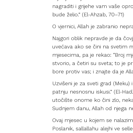
nagraditi i grijehe vam vaše opr
bude želio.” (El-Ahzab, 70–71)
O vjernici, Allah je zabranio nep
Najgori oblik nepravde je da čov
uvećava ako se čini na svetim m
mjesecima, pa je rekao: “Broj mj
stvorio, a četiri su sveta; to je 
bore protiv vas; i znajte da je All
Uzvišeni je za sveti grad (Meku
patnju nesnosnu iskusi.” (El-Hadžd
utočište onome ko čini zlo, neka
Sudnjem danu, Allah od njega neće
Ovaj mjesec u kojem se nalazimo 
Poslanik, sallallahu alejhi ve 