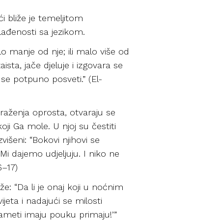
i bliže je temeljitom
lađenosti sa jezikom.
lo manje od nje; ili malo više od
aista, jače djeluje i izgovara se
se potpuno posveti.” (El-
traženja oprosta, otvaraju se
ji Ga mole. U njoj su čestiti
višeni: “Bokovi njihovi se
 Mi dajemo udjeljuju. I niko ne
6–17)
e: “Da li je onaj koji u noćnim
jeta i nadajući se milosti
pameti imaju pouku primaju!’”