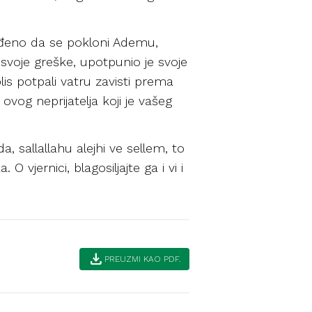
eđeno da se pokloni Ademu,
 svoje greške, upotpunio je svoje
blis potpali vatru zavisti prema
vog neprijatelja koji je vašeg
 sallallahu alejhi ve sellem, to
O vjernici, blagosiljajte ga i vi i
download
PREUZMI KAO PDF.