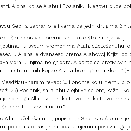
ostiti. A onaj ko se Allahu i Poslaniku Njegovu bude p
ravdu Sebi, a zabranio je i vama da jedni drugima čini
jek učini nepravdu prema sebi tako što zaprlja svoju d
jestima i u svetim vremenima. Allah, džellešanuhu, 
eseci u Allaha je dvanaest, prema Allahovoj Knjizi, od
prava vjera. U njima ne griješite! A borite se protiv sv
ah na strani onih koji se Allaha boje i grijeha klone.” (E
) i Mesdžidul-haram rekao: “… i onome ko u njemu bilo
ž, 25) Poslanik, sallallahu alejhi ve sellem, kaže: “Ko u
 je na njega Allahovo prokletstvo, prokletstvo meleka 
 primiti ni farz ni nafilu.”
Allah, džellešanuhu, pripisao je Sebi, kao što nas je
sellem, podstakao nas je na post u njemu i povezao g