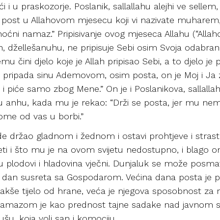
 i u praskozorje. Poslanik, sallallahu alejhi ve sellem,
post u Allahovom mjesecu koji vi nazivate muharem,
noćni namaz.” Pripisivanje ovog mjeseca Allahu (“Alla
lah, džellešanuhu, ne pripisuje Sebi osim Svoja odabran
u čini djelo koje je Allah pripisao Sebi, a to djelo je p
lo pripada sinu Ademovom, osim posta, on je Moj i J
 i piće samo zbog Mene.” On je i Poslanikova, sallalla
hu anhu, kada mu je rekao: “Drži se posta, jer mu ne
kome od vas u borbi.”
 držao gladnom i žednom i ostavi prohtjeve i strast
ti i što mu je na ovom svijetu nedostupno, i blago 
 su plodovi i hladovina vječni. Dunjaluk se može posm
iti dan susreta sa Gospodarom. Većina dana posta je p
e lakše tijelo od hrane, veća je njegova sposobnost 
zom je kao prednost tajne sadake nad javnom sadako
dušu, koja voli san i komociju.