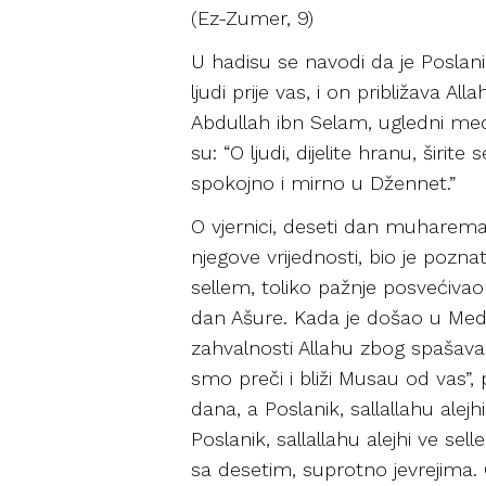
(Ez-Zumer, 9)
U hadisu se navodi da je Poslanik
ljudi prije vas, i on približava All
Abdullah ibn Selam, ugledni medin
su: “O ljudi, dijelite hranu, širi
spokojno i mirno u Džennet.”
O vjernici, deseti dan muharema
njegove vrijednosti, bio je poznat
sellem, toliko pažnje posvećiva
dan Ašure. Kada je došao u Medin
zahvalnosti Allahu zbog spašavan
smo preči i bliži Musau od vas”, 
dana, a Poslanik, sallallahu alejh
Poslanik, sallallahu alejhi ve se
sa desetim, suprotno jevrejima. On