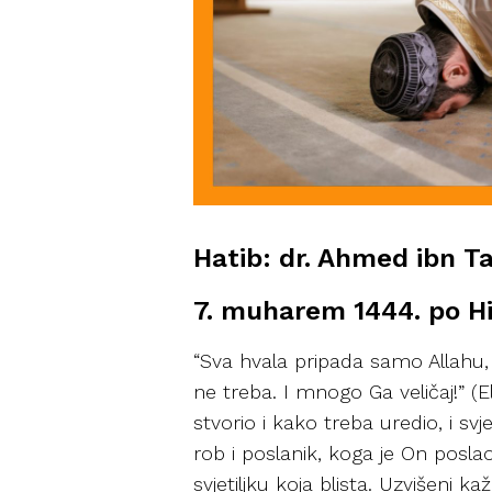
Hatib: dr. Ahmed ibn T
7. muharem 1444. po Hid
“Sva hvala pripada samo Allahu, 
ne treba. I mnogo Ga veličaj!” (E
stvorio i kako treba uredio, i s
rob i poslanik, koga je On posla
svjetiljku koja blista. Uzvišeni k