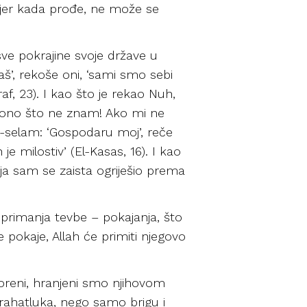
, jer kada prođe, ne može se
sve pokrajine svoje države u
aš’, rekoše oni, ‘sami smo sebi
raf, 23). I kao što je rekao Nuh,
a ono što ne znam! Ako mi ne
his-selam: ‘Gospodaru moj’, reče
e milostiv’ (El-Kasas, 16). I kao
ja sam se zaista ogriješio prema
ok primanja tevbe – pokajanja, što
se pokaje, Allah će primiti njegovo
oreni, hranjeni smo njihovom
 rahatluka, nego samo brigu i