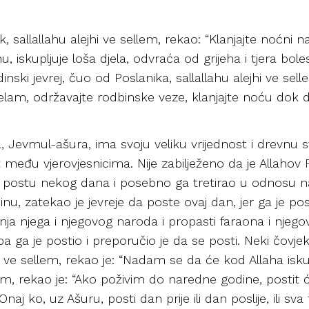
, sallallahu alejhi ve sellem, rekao: “Klanjajte noćni 
ahu, iskupljuje loša djela, odvraća od grijeha i tjera bolest
ski jevrej, čuo od Poslanika, sallallahu alejhi ve sel
te selam, održavajte rodbinske veze, klanjajte noću dok d
, Jevmul-ašura, ima svoju veliku vrijednost i drevnu 
 među vjerovjesnicima. Nije zabilježeno da je Allahov Po
o postu nekog dana i posebno ga tretirao u odnosu na
u, zatekao je jevreje da poste ovaj dan, jer ga je pos
ja njega i njegovog naroda i propasti faraona i njego
pa ga je postio i preporučio je da se posti. Neki čovj
i ve sellem, rekao je: “Nadam se da će kod Allaha iskupi
llem, rekao je: “Ako poživim do naredne godine, postit 
aj ko, uz Ašuru, posti dan prije ili dan poslije, ili sva 