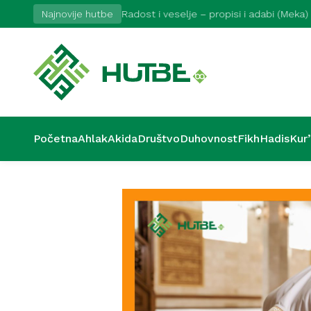
Najnovije hutbe
Radost i veselje – propisi i adabi (Meka)
Početna
Ahlak
Akida
Društvo
Duhovnost
Fikh
Hadis
Kur