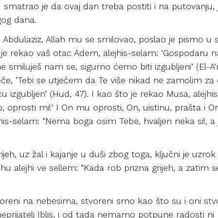
 smatrao je da ovaj dan treba postiti i na putovanju
og dana.
bn Abdulaziz, Allah mu se smilovao, poslao je pismo u 
o je rekao vaš otac Adem, alejhis-selam: ‘Gospodaru n
ne smiluješ nam se, sigurno ćemo biti izgubljeni’ (El-A’
reče, ‘Tebi se utječem da Te više nikad ne zamolim z
 ću izgubljen’ (Hud, 47). I kao što je rekao Musa, alej
oprosti mi!’ I On mu oprosti, On, uistinu, prašta i On j
his-selam: “Nema boga osim Tebe, hvaljen neka si!, a 
rijeh, uz žal i kajanje u duši zbog toga, ključni je uzr
lahu alejhi ve sellem: “Kada rob prizna grijeh, a zatim 
oreni na nebesima, stvoreni smo kao što su i oni stv
eprijatelj Iblis, i od tada nemamo potpune radosti ni