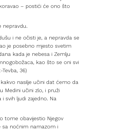
okoravao – postići će ono što
te nepravdu.
ušu i ne očisti je, a nepravda se
dao je posebno mjesto svetim
 dana kada je nebesa i Zemlju
ih mnogobožaca, kao što se oni svi
t-Tevba, 36)
 kakvo nasilje učini dat ćemo da
 Medini učini zlo, i pruži
i svih ljudi zajedno. Na
 o tome obavijestio Njegov
a je sa noćnim namazom i