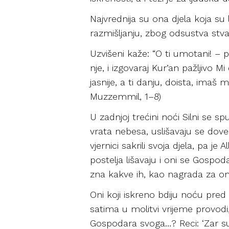
Najvrednija su ona djela koja su
razmišljanju, zbog odsustva stva
Uzvišeni kaže: “O ti umotani! – p
nje, i izgovaraj Kur’an pažljivo Mi
jasnije, a ti danju, doista, ima
Muzzemmil, 1–8)
U zadnjoj trećini noći Silni se s
vrata nebesa, uslišavaju se dove
vjernici sakrili svoja djela, pa j
postelja lišavaju i oni se Gospod
zna kakve ih, kao nagrada za ono 
Oni koji iskreno bdiju noću pred 
satima u molitvi vrijeme provodi, 
Gospodara svoga…? Reci: ‘Zar su 