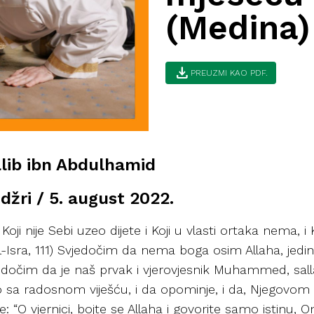
(Medina)
download
PREUZMI KAO PDF.
alib ibn Abdulhamid
žri / 5. august 2022.
Koji nije Sebi uzeo dijete i Koji u vlasti ortaka nema
l-Isra, 111) Svjedočim da nema boga osim Allaha, jedino
vjedočim da je naš prvak i vjerovjesnik Muhammed, salla
o sa radosnom viješću, i da opominje, i da, Njegovom
aže: “O vjernici, bojte se Allaha i govorite samo istinu,