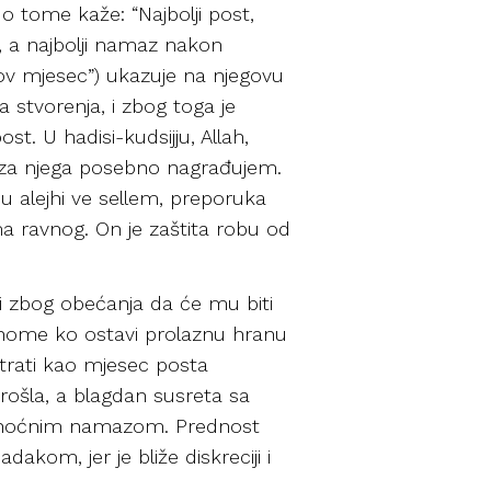
 o tome kaže: “Najbolji post,
 a najbolji namaz nakon
hov mjesec”) ukazuje na njegovu
a stvorenja, i zbog toga je
ost. U hadisi-kudsijju, Allah,
a za njega posebno nagrađujem.
hu alejhi ve sellem, preporuka
ma ravnog. On je zaštita robu od
i zbog obećanja da će mu biti
onome ko ostavi prolaznu hranu
atrati kao mjesec posta
rošla, a blagdan susreta sa
za noćnim namazom. Prednost
m, jer je bliže diskreciji i