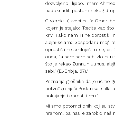
dozvoljeno i lijepo. Imam Ahmed
nadoknaditi postom nekog drug
O vjernici, čuveni halifa Omer i
kojem je stajalo: “Recite kao št
krivi, i ako nam Ti ne oprostiš i 
alejhi-selam: ‘Gospodaru moj‘, 
oprostiš i ne smiluješ mi se, bit
onda, ‘ja sam sam sebi zlo nanio, 
što je rekao Zunnun Junus, alej
sebi!’ (El-Enbija, 87).”
Priznanje grešnika da je učinio g
potvrđuju riječi Poslanika, sallal
pokajanje i oprostiti mu.”
Mi smo potomci onih koji su stv
hranom, pa nas je zarobio naš n