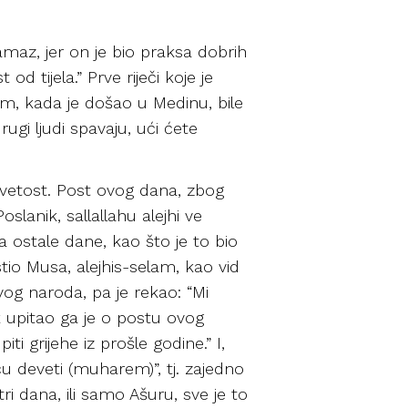
namaz, jer on je bio praksa dobrih
 od tijela.” Prve riječi koje je
lem, kada je došao u Medinu, bile
rugi ljudi spavaju, ući ćete
svetost. Post ovog dana, zbog
slanik, sallallahu alejhi ve
 ostale dane, kao što je to bio
tio Musa, alejhis-selam, kao vid
vog naroda, pa je rekao: “Mi
ek upitao ga je o postu ovog
ti grijehe iz prošle godine.” I,
ću deveti (muharem)”, tj. zajedno
tri dana, ili samo Ašuru, sve je to