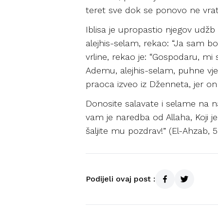
teret sve dok se ponovo ne vrati
Iblisa je upropastio njegov udž
alejhis-selam, rekao: “Ja sam bol
vrline, rekao je: “Gospodaru, mi 
Ademu, alejhis-selam, puhne vjet
praoca izveo iz Dženneta, jer on
Donosite salavate i selame na na
vam je naredba od Allaha, Koji je o
šaljite mu pozdrav!” (El-Ahzab, 5
Podijeli ovaj post :