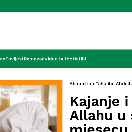
Kurra hfz. dr
’an
Povijest
Ramazan
Video hutbe
Hatibi
Ahmed ibn Talib ibn Abdul
Kajanje i
Allahu u
mjesecu