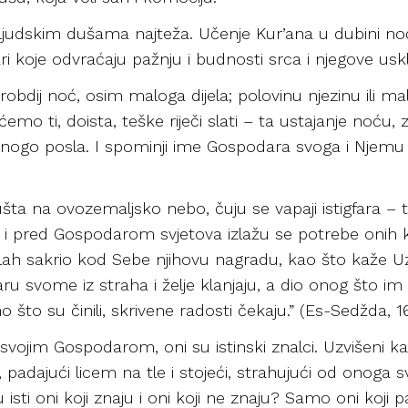
 ljudskim dušama najteža. Učenje Kur’ana u dubini noć
ri koje odvraćaju pažnju i budnosti srca i njegove usk
robdij noć, osim maloga dijela; polovinu njezinu ili ma
 ćemo ti, doista, teške riječi slati – ta ustajanje noću, z
š mnogo posla. I spominji ime Gospodara svoga i Njemu 
pušta na ovozemaljsko nebo, čuju se vapaji istigfara – 
 i pred Gospodarom svjetova izlažu se potrebe onih ko
e Allah sakrio kod Sebe njihovu nagradu, kao što kaže Uz
aru svome iz straha i želje klanjaju, a dio onog što im
što su činili, skrivene radosti čekaju.” (Es-Sedžda, 1
svojim Gospodarom, oni su istinski znalci. Uzvišeni kaž
padajući licem na tle i stojeći, strahujući od onoga svi
isti oni koji znaju i oni koji ne znaju? Samo oni koji 