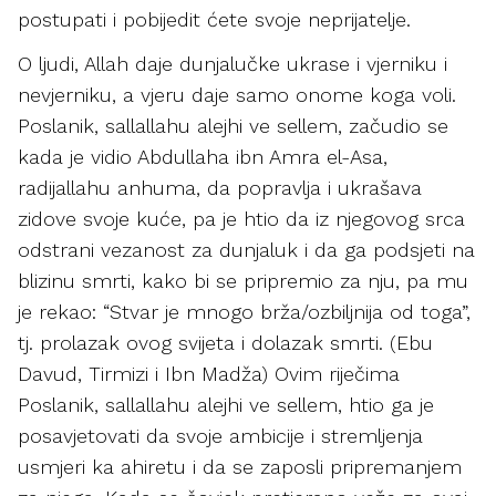
postupati i pobijedit ćete svoje neprijatelje.
O ljudi, Allah daje dunjalučke ukrase i vjerniku i
nevjerniku, a vjeru daje samo onome koga voli.
Poslanik, sallallahu alejhi ve sellem, začudio se
kada je vidio Abdullaha ibn Amra el-Asa,
radijallahu anhuma, da popravlja i ukrašava
zidove svoje kuće, pa je htio da iz njegovog srca
odstrani vezanost za dunjaluk i da ga podsjeti na
blizinu smrti, kako bi se pripremio za nju, pa mu
je rekao: “Stvar je mnogo brža/ozbiljnija od toga”,
tj. prolazak ovog svijeta i dolazak smrti. (Ebu
Davud, Tirmizi i Ibn Madža) Ovim riječima
Poslanik, sallallahu alejhi ve sellem, htio ga je
posavjetovati da svoje ambicije i stremljenja
usmjeri ka ahiretu i da se zaposli pripremanjem