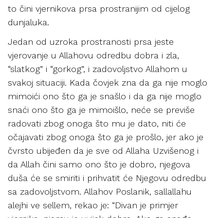
to čini vjernikova prsa prostranijim od cijelog
dunjaluka.
Jedan od uzroka prostranosti prsa jeste
vjerovanje u Allahovu odredbu dobra i zla,
“slatkog” i “gorkog”, i zadovoljstvo Allahom u
svakoj situaciji. Kada čovjek zna da ga nije moglo
mimoići ono što ga je snašlo i da ga nije moglo
snaći ono što ga je mimoišlo, neće se previše
radovati zbog onoga što mu je dato, niti će
očajavati zbog onoga što ga je prošlo, jer ako je
čvrsto ubijeđen da je sve od Allaha Uzvišenog i
da Allah čini samo ono što je dobro, njegova
duša će se smiriti i prihvatit će Njegovu odredbu
sa zadovoljstvom. Allahov Poslanik, sallallahu
alejhi ve sellem, rekao je: “Divan je primjer