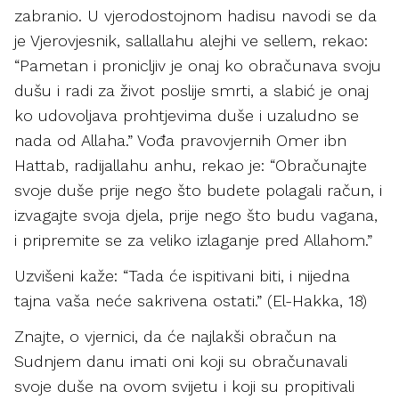
zabranio. U vjerodostojnom hadisu navodi se da
je Vjerovjesnik, sallallahu alejhi ve sellem, rekao:
“Pametan i pronicljiv je onaj ko obračunava svoju
dušu i radi za život poslije smrti, a slabić je onaj
ko udovoljava prohtjevima duše i uzaludno se
nada od Allaha.” Vođa pravovjernih Omer ibn
Hattab, radijallahu anhu, rekao je: “Obračunajte
svoje duše prije nego što budete polagali račun, i
izvagajte svoja djela, prije nego što budu vagana,
i pripremite se za veliko izlaganje pred Allahom.”
Uzvišeni kaže: “Tada će ispitivani biti, i nijedna
tajna vaša neće sakrivena ostati.” (El-Hakka, 18)
Znajte, o vjernici, da će najlakši obračun na
Sudnjem danu imati oni koji su obračunavali
svoje duše na ovom svijetu i koji su propitivali