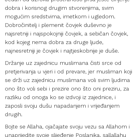
dobra i korisnog drugim stvorenjima, svim
mogućim sredstvima, imetkom i ugledom.
Dobročinitelj i plemenit čovjek duševno je
najsretniji i najspokojniji čovjek, a sebičan čovjek,
kod kojeg nema dobra za druge ljude,
najnesretniji je čovjek i najtjeskobnije je duše.
Držanje uz zajednicu muslimana čisti srce od
pretjerivanja u vjeri i od prevare, jer musliman koji
se drži uz zajednicu muslimana voli svim ljudima
ono što voli sebi i prezire ono što oni preziru, za
razliku od onoga ko se izdvoji iz zajednice, i
zaposli svoju dušu napadanjem i vrijeđanjem
drugih.
Bojte se Allaha, ojačajate svoju vezu sa Allahom i
unaprijedite svoje slijeđenje Poslanika, sallallahu