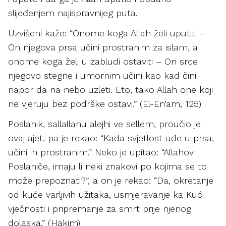
slijeđenjem najispravnijeg puta.
Uzvišeni kaže: “Onome koga Allah želi uputiti –
On njegova prsa učini prostranim za islam, a
onome koga želi u zabludi ostaviti – On srce
njegovo stegne i umornim učini kao kad čini
napor da na nebo uzleti. Eto, tako Allah one koji
ne vjeruju bez podrške ostavi.” (El-En’am, 125)
Poslanik, sallallahu alejhi ve sellem, proučio je
ovaj ajet, pa je rekao: “Kada svjetlost uđe u prsa,
učini ih prostranim.” Neko je upitao: “Allahov
Poslaniče, imaju li neki znakovi po kojima se to
može prepoznati?”, a on je rekao: “Da, okretanje
od kuće varljivih užitaka, usmjeravanje ka Kući
vječnosti i pripremanje za smrt prije njenog
dolaska.” (Hakim)