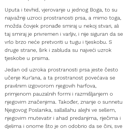
Uputa i tevhid, vjerovanje u jednog Boga, to su
najvažniji uzroci prostranosti prsa, a mimo toga,
možda čovjek pronađe smiraj u nekoj stvari, ali
taj smiraj je privremen i varljiv, i nije siguran da se
vrlo brzo neće pretvoriti u tugu i tjeskobu. S
druge strane, širk i zabluda su najveći uzrok
tjeskobe u prsima.
Jedan od uzroka prostranosti prsa jeste često
učenje Kur’ana, a ta prostranost povećava se
pravilnim izgovorom njegovih harfova,
primjenom pauzalnih formi i razmišljanjem o
njegovim značenjima. Također, znanje o sunnetu
Njegovog Poslanika, sallallahu alejhi ve sellem,
njegovim mutevatir i ahad predanjima, riječima i
djelima i onome što je on odobrio da se čini, sve