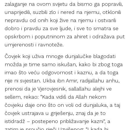
zalaganje na ovom svijetu da bismo ga popravili,
unaprijedili, suzbili zlo i nered na njemu, otklonili
nepravdu od onih koji žive na njemu i ostvarili
dobro i pravdu za sve ljude, i sve to smatra se
opskrbom i poputninom za ahiret i odražava put
umjerenosti i ravnoteže.
Čovjek koji uživa mnoge dunjalučke blagodati
možda je time samo iskušan, kako bi zbog toga
imao što veću odgovornost i kaznu, a da toga
nije ni svjestan. Ukba ibn Amir, radijallahu anhu,
prenosi da je Vjerovjesnik, sallallahu alejhi ve
sellem, rekao: “Kada vidiš da Allah nekom
čovjeku daje ono što on voli od dunjaluka, a taj
čovjek ustrajava u griješenju, znaj da je to
istidradž – postepeno približavanje kazni”, a
zatim je proučio riječi Uzvišenog: “I kada bi