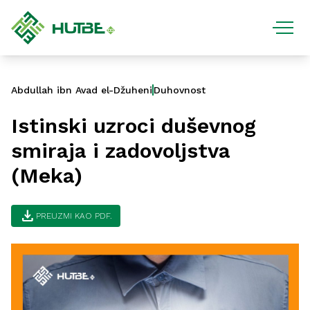
Abdullah ibn Avad el-Džuheni
Duhovnost
Istinski uzroci duševnog
smiraja i zadovoljstva
(Meka)
download
PREUZMI KAO PDF.