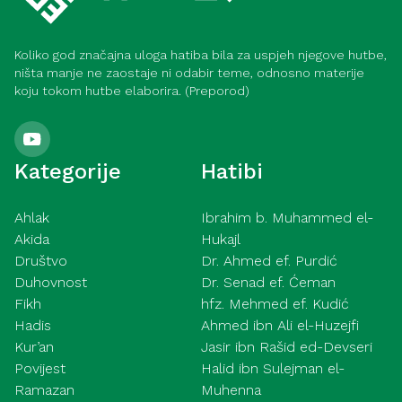
Koliko god značajna uloga hatiba bila za uspjeh njegove hutbe,
ništa manje ne zaostaje ni odabir teme, odnosno materije
koju tokom hutbe elaborira. (Preporod)
Kategorije
Hatibi
Ahlak
Ibrahim b. Muhammed el-
Akida
Hukajl
Društvo
Dr. Ahmed ef. Purdić
Duhovnost
Dr. Senad ef. Ćeman
Fikh
hfz. Mehmed ef. Kudić
Hadis
Ahmed ibn Ali el-Huzejfi
Kur’an
Jasir ibn Rašid ed-Devseri
Povijest
Halid ibn Sulejman el-
Ramazan
Muhenna