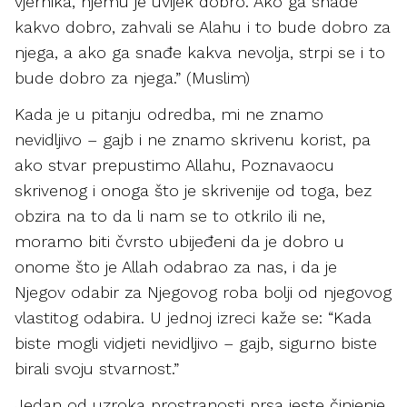
vjernika, njemu je uvijek dobro. Ako ga snađe
kakvo dobro, zahvali se Alahu i to bude dobro za
njega, a ako ga snađe kakva nevolja, strpi se i to
bude dobro za njega.” (Muslim)
Kada je u pitanju odredba, mi ne znamo
nevidljivo – gajb i ne znamo skrivenu korist, pa
ako stvar prepustimo Allahu, Poznavaocu
skrivenog i onoga što je skrivenije od toga, bez
obzira na to da li nam se to otkrilo ili ne,
moramo biti čvrsto ubijeđeni da je dobro u
onome što je Allah odabrao za nas, i da je
Njegov odabir za Njegovog roba bolji od njegovog
vlastitog odabira. U jednoj izreci kaže se: “Kada
biste mogli vidjeti nevidljivo – gajb, sigurno biste
birali svoju stvarnost.”
Jedan od uzroka prostranosti prsa jeste činjenje