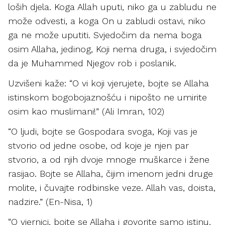
loših djela. Koga Allah uputi, niko ga u zabludu ne
može odvesti, a koga On u zabludi ostavi, niko
ga ne može uputiti. Svjedočim da nema boga
osim Allaha, jedinog, Koji nema druga, i svjedočim
da je Muhammed Njegov rob i poslanik.
Uzvišeni kaže: “O vi koji vjerujete, bojte se Allaha
istinskom bogobojaznošću i nipošto ne umirite
osim kao muslimani!” (Ali Imran, 102)
“O ljudi, bojte se Gospodara svoga, Koji vas je
stvorio od jedne osobe, od koje je njen par
stvorio, a od njih dvoje mnoge muškarce i žene
rasijao. Bojte se Allaha, čijim imenom jedni druge
molite, i čuvajte rodbinske veze. Allah vas, doista,
nadzire.” (En-Nisa, 1)
“O vjernici, bojte se Allaha i govorite samo istinu,