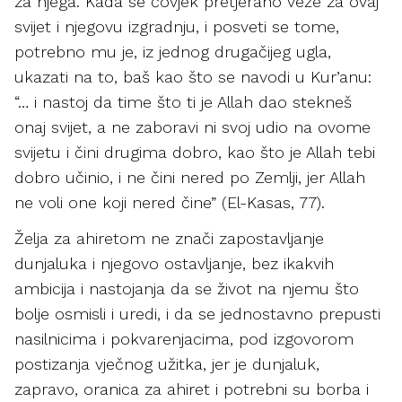
za njega. Kada se čovjek pretjerano veže za ovaj
svijet i njegovu izgradnju, i posveti se tome,
potrebno mu je, iz jednog drugačijeg ugla,
ukazati na to, baš kao što se navodi u Kur’anu:
“… i nastoj da time što ti je Allah dao stekneš
onaj svijet, a ne zaboravi ni svoj udio na ovome
svijetu i čini drugima dobro, kao što je Allah tebi
dobro učinio, i ne čini nered po Zemlji, jer Allah
ne voli one koji nered čine” (El-Kasas, 77).
Želja za ahiretom ne znači zapostavljanje
dunjaluka i njegovo ostavljanje, bez ikakvih
ambicija i nastojanja da se život na njemu što
bolje osmisli i uredi, i da se jednostavno prepusti
nasilnicima i pokvarenjacima, pod izgovorom
postizanja vječnog užitka, jer je dunjaluk,
zapravo, oranica za ahiret i potrebni su borba i