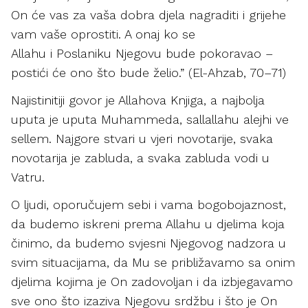
On će vas za vaša dobra djela nagraditi i grijehe
vam vaše oprostiti. A onaj ko se
Allahu i Poslaniku Njegovu bude pokoravao –
postići će ono što bude želio.” (El-Ahzab, 70–71)
Najistinitiji govor je Allahova Knjiga, a najbolja
uputa je uputa Muhammeda, sallallahu alejhi ve
sellem. Najgore stvari u vjeri novotarije, svaka
novotarija je zabluda, a svaka zabluda vodi u
Vatru.
O ljudi, oporučujem sebi i vama bogobojaznost,
da budemo iskreni prema Allahu u djelima koja
činimo, da budemo svjesni Njegovog nadzora u
svim situacijama, da Mu se približavamo sa onim
djelima kojima je On zadovoljan i da izbjegavamo
sve ono što izaziva Njegovu srdžbu i što je On