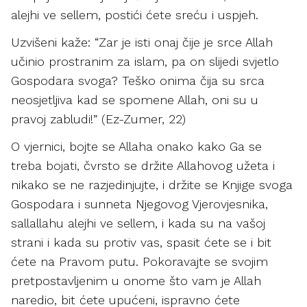
alejhi ve sellem, postići ćete sreću i uspjeh.
Uzvišeni kaže: “Zar je isti onaj čije je srce Allah
učinio prostranim za islam, pa on slijedi svjetlo
Gospodara svoga? Teško onima čija su srca
neosjetljiva kad se spomene Allah, oni su u
pravoj zabludi!” (Ez-Zumer, 22)
O vjernici, bojte se Allaha onako kako Ga se
treba bojati, čvrsto se držite Allahovog užeta i
nikako se ne razjedinjujte, i držite se Knjige svoga
Gospodara i sunneta Njegovog Vjerovjesnika,
sallallahu alejhi ve sellem, i kada su na vašoj
strani i kada su protiv vas, spasit ćete se i bit
ćete na Pravom putu. Pokoravajte se svojim
pretpostavljenim u onome što vam je Allah
naredio, bit ćete upućeni, ispravno ćete