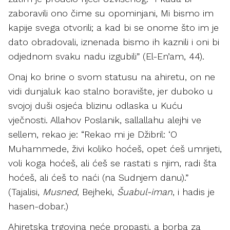
zaboravili ono čime su opominjani, Mi bismo im
kapije svega otvorili; a kad bi se onome što im je
dato obradovali, iznenada bismo ih kaznili i oni bi
odjednom svaku nadu izgubili” (El-En’am, 44).
Onaj ko brine o svom statusu na ahiretu, on ne
vidi dunjaluk kao stalno boravište, jer duboko u
svojoj duši osjeća blizinu odlaska u Kuću
vječnosti. Allahov Poslanik, sallallahu alejhi ve
sellem, rekao je: “Rekao mi je Džibril: ‘O
Muhammede, živi koliko hoćeš, opet ćeš umrijeti,
voli koga hoćeš, ali ćeš se rastati s njim, radi šta
hoćeš, ali ćeš to naći (na Sudnjem danu).”
(Tajalisi,
Musned
, Bejheki,
Šuabul-iman
, i hadis je
hasen-dobar.)
Ahiretska trgovina neće propasti, a borba za