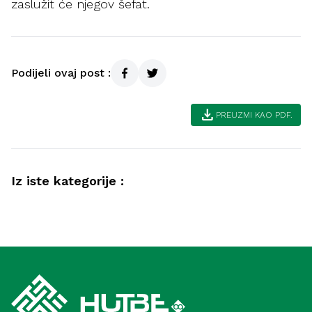
zaslužit će njegov šefat.
Podijeli ovaj post :
download
PREUZMI KAO PDF.
Iz iste kategorije :
Ahlak
Samozadivljenost – pokazatelji i načini
Duhovnost
liječenja (Meka)
Spoznaja Allaha (Medina)