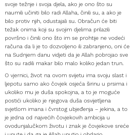
svoje težnje i svoja djela, ako je ono što su
naumili učiniti bilo radi Allaha, činili su, a ako je
bilo protiv njih, odustajali su. Obračun će biti
težak onima koji su svojim djelima prilazili
površno i činili ono što im se prohtije ne vodeći
računa da li je to dozvoljeno ili zabranjeno, oni će
na Sudnjem danu vidjeti da je Allah pobrojao sve
što su radili makar bilo malo koliko jedan trun.
O vjernici, život na ovom svijetu ima svoju slast i
ljepotu samo ako čovjek osjeća širinu u prsima i
ukoliko mu je duša spokojna, a to je moguće
postići ukoliko je njegova duša osvijetljena
svjetlom imana i čvrstog ubjeđenja – jekina, a to
je jedna od najvećih čovjekovih ambicija u
ovodunjalučkom životu i znak je čovjekove sreće
i upute i da ga je Allah uputio i obdario