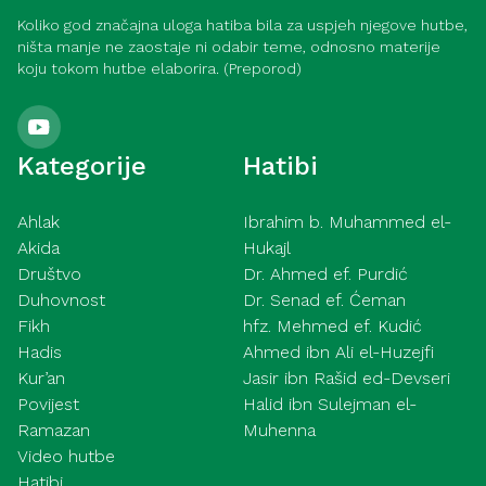
Koliko god značajna uloga hatiba bila za uspjeh njegove hutbe,
ništa manje ne zaostaje ni odabir teme, odnosno materije
koju tokom hutbe elaborira. (Preporod)
Kategorije
Hatibi
Ahlak
Ibrahim b. Muhammed el-
Akida
Hukajl
Društvo
Dr. Ahmed ef. Purdić
Duhovnost
Dr. Senad ef. Ćeman
Fikh
hfz. Mehmed ef. Kudić
Hadis
Ahmed ibn Ali el-Huzejfi
Kur’an
Jasir ibn Rašid ed-Devseri
Povijest
Halid ibn Sulejman el-
Ramazan
Muhenna
Video hutbe
Hatibi