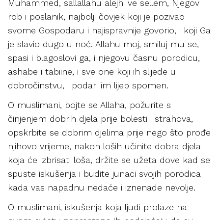
Muhammed, sallallahu alejhi ve sellem, Njegov
rob i poslanik, najbolji čovjek koji je pozivao
svome Gospodaru i najispravnije govorio, i koji Ga
je slavio dugo u noć. Allahu moj, smiluj mu se,
spasi i blagoslovi ga, i njegovu časnu porodicu,
ashabe i tabiine, i sve one koji ih slijede u
dobročinstvu, i podari im lijep spomen.
O muslimani, bojte se Allaha, požurite s
činjenjem dobrih djela prije bolesti i strahova,
opskrbite se dobrim djelima prije nego što prođe
njihovo vrijeme, nakon loših učinite dobra djela
koja će izbrisati loša, držite se užeta dove kad se
spuste iskušenja i budite junaci svojih porodica
kada vas napadnu nedaće i iznenade nevolje.
O muslimani, iskušenja koja ljudi prolaze na