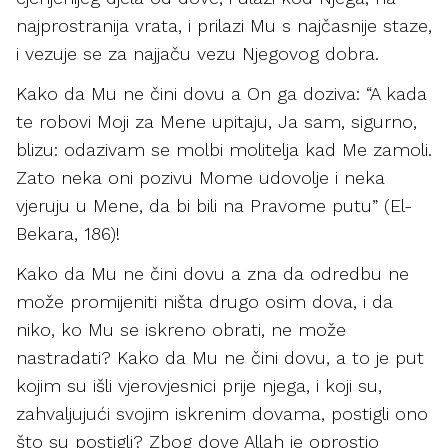
najprostranija vrata, i prilazi Mu s najčasnije staze,
i vezuje se za najjaču vezu Njegovog dobra.
Kako da Mu ne čini dovu a On ga doziva: “A kada
te robovi Moji za Mene upitaju, Ja sam, sigurno,
blizu: odazivam se molbi molitelja kad Me zamoli.
Zato neka oni pozivu Mome udovolje i neka
vjeruju u Mene, da bi bili na Pravome putu” (El-
Bekara, 186)!
Kako da Mu ne čini dovu a zna da odredbu ne
može promijeniti ništa drugo osim dova, i da
niko, ko Mu se iskreno obrati, ne može
nastradati? Kako da Mu ne čini dovu, a to je put
kojim su išli vjerovjesnici prije njega, i koji su,
zahvaljujući svojim iskrenim dovama, postigli ono
što su postigli? Zbog dove Allah je oprostio