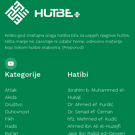
Koliko god značajna uloga hatiba bila za uspjeh njegove hutbe,
ništa manje ne zaostaje ni odabir teme, odnosno materije
koju tokom hutbe elaborira. (Preporod)
Kategorije
Hatibi
Ahlak
Ibrahim b. Muhammed el-
Akida
Hukajl
Društvo
Dr. Ahmed ef. Purdić
Duhovnost
Dr. Senad ef. Ćeman
Fikh
hfz. Mehmed ef. Kudić
Hadis
Ahmed ibn Ali el-Huzejfi
Kur’an
Jasir ibn Rašid ed-Devseri