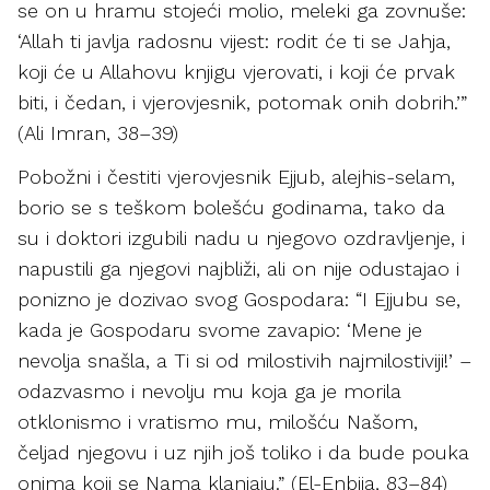
se on u hramu stojeći molio, meleki ga zovnuše:
‘Allah ti javlja radosnu vijest: rodit će ti se Jahja,
koji će u Allahovu knjigu vjerovati, i koji će prvak
biti, i čedan, i vjerovjesnik, potomak onih dobrih.’”
(Ali Imran, 38–39)
Pobožni i čestiti vjerovjesnik Ejjub, alejhis-selam,
borio se s teškom bolešću godinama, tako da
su i doktori izgubili nadu u njegovo ozdravljenje, i
napustili ga njegovi najbliži, ali on nije odustajao i
ponizno je dozivao svog Gospodara: “I Ejjubu se,
kada je Gospodaru svome zavapio: ‘Mene je
nevolja snašla, a Ti si od milostivih najmilostiviji!’ –
odazvasmo i nevolju mu koja ga je morila
otklonismo i vratismo mu, milošću Našom,
čeljad njegovu i uz njih još toliko i da bude pouka
onima koji se Nama klanjaju.” (El-Enbija, 83–84)