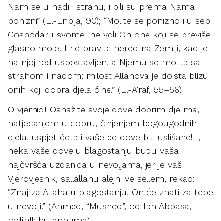
Nam se u nadi i strahu, i bili su prema Nama
ponizni” (El-Enbija, 90); “Molite se ponizno i u sebi
Gospodaru svome, ne voli On one koji se previše
glasno mole. I ne pravite nered na Zemlji, kad je
na njoj red uspostavljen, a Njemu se molite sa
strahom i nadom; milost Allahova je doista blizu
onih koji dobra djela čine.” (El-A’raf, 55–56)
O vjernici! Osnažite svoje dove dobrim djelima,
natjecanjem u dobru, činjenjem bogougodnih
djela, uspjet ćete i vaše će dove biti uslišane! I,
neka vaše dove u blagostanju budu vaša
najčvršća uzdanica u nevoljama, jer je vaš
Vjerovjesnik, sallallahu alejhi ve sellem, rekao:
“Znaj za Allaha u blagostanju, On će znati za tebe
u nevolji.” (Ahmed, “Musned”, od Ibn Abbasa,
radijallahu anhuma)