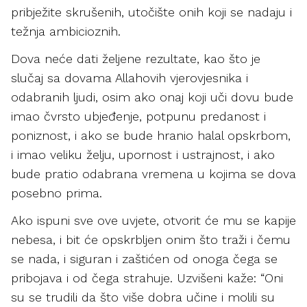
pribježite skrušenih, utočište onih koji se nadaju i
težnja ambicioznih.
Dova neće dati željene rezultate, kao što je
slučaj sa dovama Allahovih vjerovjesnika i
odabranih ljudi, osim ako onaj koji uči dovu bude
imao čvrsto ubjeđenje, potpunu predanost i
poniznost, i ako se bude hranio halal opskrbom,
i imao veliku želju, upornost i ustrajnost, i ako
bude pratio odabrana vremena u kojima se dova
posebno prima.
Ako ispuni sve ove uvjete, otvorit će mu se kapije
nebesa, i bit će opskrbljen onim što traži i čemu
se nada, i siguran i zaštićen od onoga čega se
pribojava i od čega strahuje. Uzvišeni kaže: “Oni
su se trudili da što više dobra učine i molili su