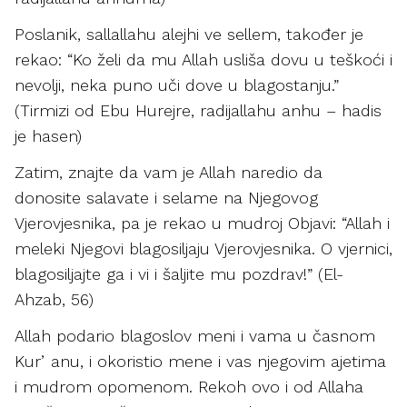
Poslanik, sallallahu alejhi ve sellem, također je
rekao: “Ko želi da mu Allah usliša dovu u teškoći i
nevolji, neka puno uči dove u blagostanju.”
(Tirmizi od Ebu Hurejre, radijallahu anhu – hadis
je hasen)
Zatim, znajte da vam je Allah naredio da
donosite salavate i selame na Njegovog
Vjerovjesnika, pa je rekao u mudroj Objavi: “Allah i
meleki Njegovi blagosiljaju Vjerovjesnika. O vjernici,
blagosiljajte ga i vi i šaljite mu pozdrav!” (El-
Ahzab, 56)
Allah podario blagoslov meni i vama u časnom
Kurʼanu, i okoristio mene i vas njegovim ajetima
i mudrom opomenom. Rekoh ovo i od Allaha