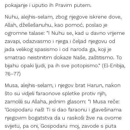
pokajanje i uputio ih Pravim putem.
Nuhu, alejhis-selam, zbog njegove iskrene dove,
Allah, džellešanuhu, kao pomoć, poslao je
ogromne talase: “I Nuhu se, kad u davno vrijeme
zavapi, odazvasmo i njega i čeljad njegovu od
jada velikog spasismo i od naroda ga, koji je
smatrao neistinitim dokaze Naše, zaštitismo. To
bijahu opaki ljudi, pa ih sve potopismo.” (El-Enbija,
76–77)
Musa, alejhis-selam, i njegov brat Harun, nakon
što su vidjeli faraonove spletke protiv njih,
zamolili su Allaha, jednim glasom: “I Musa reče:
‘Gospodaru naš! Ti si dao faraonu i glavešinama
njegovim bogatstva da u raskoši žive na ovome
svijetu, pa oni, Gospodaru moj, zavode s puta