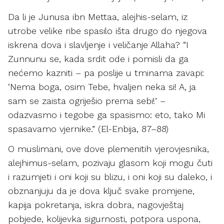
Da li je Junusa ibn Mettaa, alejhis-selam, iz
utrobe velike ribe spasilo išta drugo do njegova
iskrena dova i slavljenje i veličanje Allaha? “I
Zunnunu se, kada srdit ode i pomisli da ga
nećemo kazniti – pa poslije u tminama zavapi:
‘Nema boga, osim Tebe, hvaljen neka si! A, ja
sam se zaista ogriješio prema sebi!’ –
odazvasmo i tegobe ga spasismo: eto, tako Mi
spasavamo vjernike.” (El-Enbija, 87–88)
O muslimani, ove dove plemenitih vjerovjesnika,
alejhimus-selam, pozivaju glasom koji mogu čuti
i razumjeti i oni koji su blizu, i oni koji su daleko, i
obznanjuju da je dova ključ svake promjene,
kapija pokretanja, iskra dobra, nagovještaj
pobjede, kolijevka sigurnosti, potpora uspona,