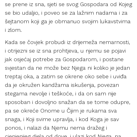
se prene iz sna, sjeti se svog Gospodara od Kojeg
se bio udaljio, i poveo se za lažnim nadama i za
šejtanom koji ga je obmanuo svojim lukavstvima
i zlom.
Kada se čovjek probudi iz drijemeža nemarnosti,
i otrijezni se iz sna prohtjeva, u njemu se pojavi
jak osjećaj potrebe za Gospodarom, i postane
svjestan da ne može bez Njega ni koliko je jedan
treptaj oka, a zatim se okrene oko sebe i uviđa
da je okružen kandžama iskušenja, povezan
stegama nevolje i teškoće, i da on sam nije
sposoban i dovoljno snažan da se tome odupre,
pa se okreće Onome u Čijim je rukama sva
snaga, i Koji svime upravlja, i kod Koga je sav
ponos, i nalazi da Njemu nema dražeg i
cjenjenijeg djela od dove, i ulazi kod Njega, na