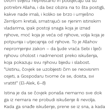
ovom svijetu neprestano ih podsjećaju da su
potrebni Allaha, i da bez obzira na to šta postigli,
kakve nade imali, i koliko se brzo i umješno
Zemljom kretali, smatrajući se njenim istinskim
vladarima, ipak postoji snaga koja je iznad
njihove, moć koja je veća od njihove, volja koja je
potpunija i utjecajnija od njihove. To je Allahov
nepromjenjivi zakon – da ljude vraća Sebi i liječi
njihovu oholost i nadmenost preko iskušenja,
koja pokazuju svu njihovu bijedu i slabost.
“Uistinu, čovjek se uzobijesti čim se neovisnim
osjeti, a Gospodaru tvome će se, doista, svi
vratiti!” (El-Alek, 6–8)
Istina je da se čovjek ponaša nemarno sve dok
ga iz nemara ne probudi iskušenje ili nevolja.
Kada ga snađe iskušenje, prene se iz sna, a kada