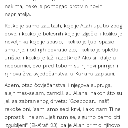
nekima, neke je pomogao protiv njihovih
neprijatelja.
Koliko je samo zalutalih, koje je Allah uputio zbog
dove, i koliko je bolesnih koje je izliječio, i koliko je
nevoljnika koje je spasio, i koliko je ljudi spasio
smutnje, i od njih odvratio zlo, i koliko je spletki
uništio, i koliko je laži razotkrio? Ako si i dalje u
nedoumici, evo pred tobom su njihovi primjeri i
njihova živa svjedočanstva, u Kur’anu zapisani.
Adem, otac čovječanstva, i njegova supruga,
alejhimes-selam, zamolili su Allaha, nakon što su
jeli sa zabranjenog drveta: “Gospodaru naš”,
rekoše oni, “sami smo sebi krivi, i ako nam Ti ne
oprostiš i ne smiluješ nam se, sigurno ćemo biti
izgubljeni” (El-A’raf, 23), pa je Allah primio njihovo