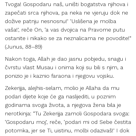
Tvoga! Gospodaru naš, uništi bogatstva njihova i
zapečati srca njihova, pa neka ne vjeruju dok ne
dožive patnju nesnosnu!’ ‘Uslišena je molba
vaša!’, reče On, ‘a vas dvojica na Pravome putu
ostanite i nikako se za neznalicama ne povodite!”
(Junus, 88–89)
Nakon toga, Allah je dao jasnu pobjedu, snagu i
čvrstu vlast Musau i onima koji su bili s njim, a
ponizio je i kaznio faraona i njegovu vojsku.
Zekerijja, alejhis-selam, molio je Allaha da mu
podari dijete koje će ga naslijediti, u poznim
godinama svoga života, a njegova žena bila je
nerotkinja: “Tu Zekerijja zamoli Gospodara svoga:
‘Gospodaru moj’, reče, ‘podari mi od Sebe čestita
potomka, jer se Ti, uistinu, molbi odazivaš!’ I dok