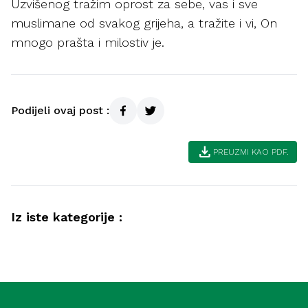
Uzvišenog tražim oprost za sebe, vas i sve
muslimane od svakog grijeha, a tražite i vi, On
mnogo prašta i milostiv je.
Podijeli ovaj post :
download
PREUZMI KAO PDF.
Iz iste kategorije :
Akida
Savjeti muslimanima kako postići
Akida
bogobojaznost i ubjeđenje (Meka)
Iman – opskrba srca i izvor sreće (Meka)