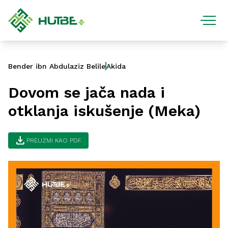
Bender ibn Abdulaziz Belile
Akida
Dovom se jača nada i
otklanja iskušenje (Meka)
download
PREUZMI KAO PDF.