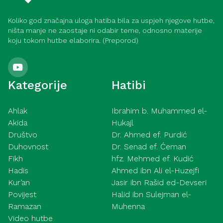
Koliko god značajna uloga hatiba bila za uspjeh njegove hutbe,
ništa manje ne zaostaje ni odabir teme, odnosno materije
koju tokom hutbe elaborira. (Preporod)
Kategorije
Hatibi
Ahlak
Ibrahim b. Muhammed el-
Akida
Hukajl
Društvo
Dr. Ahmed ef. Purdić
Duhovnost
Dr. Senad ef. Ćeman
Fikh
hfz. Mehmed ef. Kudić
Hadis
Ahmed ibn Ali el-Huzejfi
Kur’an
Jasir ibn Rašid ed-Devseri
Povijest
Halid ibn Sulejman el-
Ramazan
Muhenna
Video hutbe