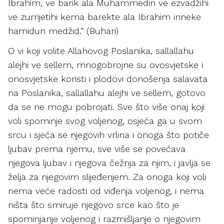
Ibrahim, ve barik ala Muhammedin ve ezvadžihi
ve zurrijetihi kema barekte ala Ibrahim inneke
hamidun medžid.” (Buhari)
O vi koji volite Allahovog Poslanika, sallallahu
alejhi ve sellem, mnogobrojne su ovosvjetske i
onosvjetske koristi i plodovi donošenja salavata
na Poslanika, sallallahu alejhi ve sellem, gotovo
da se ne mogu pobrojati. Sve što više onaj koji
voli spominje svog voljenog, osjeća ga u svom
srcu i sjeća se njegovih vrlina i onoga što potiče
ljubav prema njemu, sve više se povećava
njegova ljubav i njegova čežnja za njim, i javlja se
želja za njegovim slijeđenjem. Za onoga koji voli
nema veće radosti od viđenja voljenog, i nema
ništa što smiruje njegovo srce kao što je
spominjanje voljenog i razmišljanje o njegovim