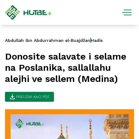
Abdullah ibn Abdurrahman el-Buajdžan
Hadis
Donosite salavate i selame
na Poslanika, sallallahu
alejhi ve sellem (Medina)
download
PREUZMI KAO PDF.