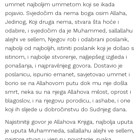
ummet najboljim ummetom koji se ikada
pojavio. Svjedočim da nema boga osim Allaha,
Jedinog, Koji druga nema, stvara šta hoće i
odabire, i svjedočim da je Muhammed, sallallahu
alejhi ve sellem, Njegov rob i odabrani poslanik,
najbolji od najboljih, istiniti poslanik koji je došao s
istinom, i najbolje stvorenje, najljepšeg izgleda i
ponašanja, i najpravilnijeg govora. Dostavio je
poslanicu, ispunio emanet, savjetovao ummet i
borio se na Allahovom putu dok mu nije došla
smrt, neka su na njega Allahova milost, oprost i
blagoslov, i na njegovu porodicu, i ashabe, i one
koji ih slijede u dobročinstvu do Sudnjeg dana.
Najistinitiji govor je Allahova Knjiga, najbolja uputa
je uputa Muhammeda, sallallahu alejhi ve sellem,
najgore stvari u vjeri su novotarije, svaka