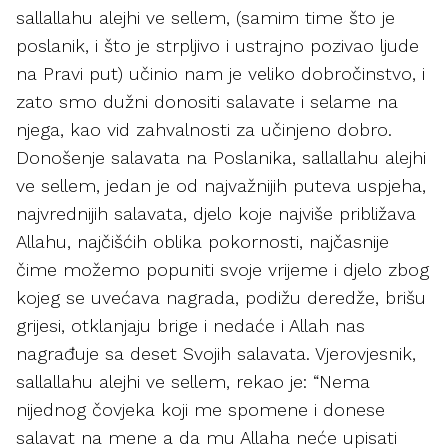
sallallahu alejhi ve sellem, (samim time što je
poslanik, i što je strpljivo i ustrajno pozivao ljude
na Pravi put) učinio nam je veliko dobročinstvo, i
zato smo dužni donositi salavate i selame na
njega, kao vid zahvalnosti za učinjeno dobro.
Donošenje salavata na Poslanika, sallallahu alejhi
ve sellem, jedan je od najvažnijih puteva uspjeha,
najvrednijih salavata, djelo koje najviše približava
Allahu, najčišćih oblika pokornosti, najčasnije
čime možemo popuniti svoje vrijeme i djelo zbog
kojeg se uvećava nagrada, podižu deredže, brišu
grijesi, otklanjaju brige i nedaće i Allah nas
nagrađuje sa deset Svojih salavata. Vjerovjesnik,
sallallahu alejhi ve sellem, rekao je: “Nema
nijednog čovjeka koji me spomene i donese
salavat na mene a da mu Allaha neće upisati