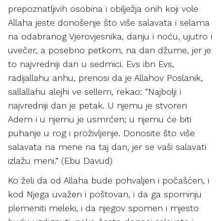
prepoznatljivih osobina i obilježja onih koji vole
Allaha jeste donošenje što više salavata i selama
na odabranog Vjerovjesnika, danju i noću, ujutro i
uvečer, a posebno petkom, na dan džume, jer je
to najvredniji dan u sedmici. Evs ibn Evs,
radijallahu anhu, prenosi da je Allahov Poslanik,
sallallahu alejhi ve sellem, rekao: “Najbolji i
najvredniji dan je petak. U njemu je stvoren
Adem i u njemu je usmrćen; u njemu će biti
puhanje u rog i proživljenje. Donosite što više
salavata na mene na taj dan, jer se vaši salavati
izlažu meni.” (Ebu Davud)
Ko želi da od Allaha bude pohvaljen i počašćen, i
kod Njega uvažen i poštovan, i da ga spominju
plemeniti meleki, i da njegov spomen i mjesto