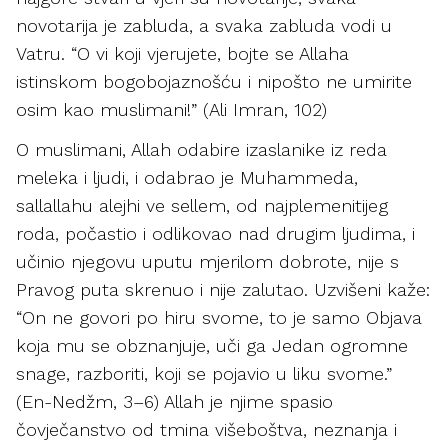
novotarija je zabluda, a svaka zabluda vodi u
Vatru. “O vi koji vjerujete, bojte se Allaha
istinskom bogobojaznošću i nipošto ne umirite
osim kao muslimani!” (Ali Imran, 102)
O muslimani, Allah odabire izaslanike iz reda
meleka i ljudi, i odabrao je Muhammeda,
sallallahu alejhi ve sellem, od najplemenitijeg
roda, počastio i odlikovao nad drugim ljudima, i
učinio njegovu uputu mjerilom dobrote, nije s
Pravog puta skrenuo i nije zalutao. Uzvišeni kaže:
“On ne govori po hiru svome, to je samo Objava
koja mu se obznanjuje, uči ga Jedan ogromne
snage,
razboriti, koji se pojavio u liku svome.”
(En-Nedžm, 3–6) Allah je njime spasio
čovječanstvo od tmina višeboštva, neznanja i