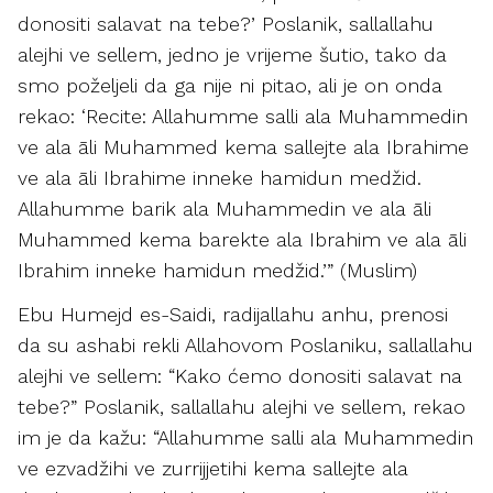
donositi salavat na tebe?’ Poslanik, sallallahu
alejhi ve sellem, jedno je vrijeme šutio, tako da
smo poželjeli da ga nije ni pitao, ali je on onda
rekao: ‘Recite: Allahumme salli ala Muhammedin
ve ala āli Muhammed kema sallejte ala Ibrahime
ve ala āli Ibrahime inneke hamidun medžid.
Allahumme barik ala Muhammedin ve ala āli
Muhammed kema barekte ala Ibrahim ve ala āli
Ibrahim inneke hamidun medžid.’” (Muslim)
Ebu Humejd es-Saidi, radijallahu anhu, prenosi
da su ashabi rekli Allahovom Poslaniku, sallallahu
alejhi ve sellem: “Kako ćemo donositi salavat na
tebe?” Poslanik, sallallahu alejhi ve sellem, rekao
im je da kažu: “Allahumme salli ala Muhammedin
ve ezvadžihi ve zurrijjetihi kema sallejte ala