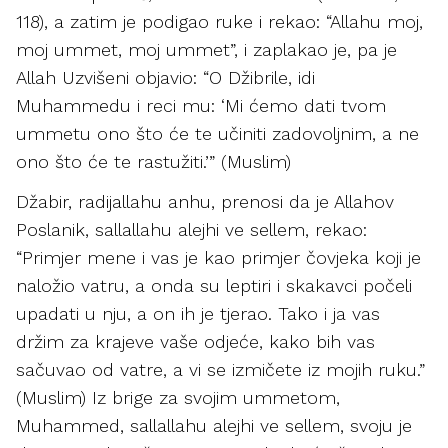
118), a zatim je podigao ruke i rekao: “Allahu moj,
moj ummet, moj ummet”, i zaplakao je, pa je
Allah Uzvišeni objavio: “O Džibrile, idi
Muhammedu i reci mu: ‘Mi ćemo dati tvom
ummetu ono što će te učiniti zadovoljnim, a ne
ono što će te rastužiti.’” (Muslim)
Džabir, radijallahu anhu, prenosi da je Allahov
Poslanik, sallallahu alejhi ve sellem, rekao:
“Primjer mene i vas je kao primjer čovjeka koji je
naložio vatru, a onda su leptiri i skakavci počeli
upadati u nju, a on ih je tjerao. Tako i ja vas
držim za krajeve vaše odjeće, kako bih vas
sačuvao od vatre, a vi se izmičete iz mojih ruku.”
(Muslim) Iz brige za svojim ummetom,
Muhammed, sallallahu alejhi ve sellem, svoju je