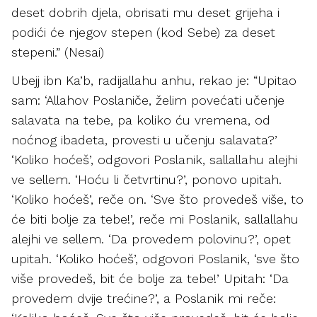
deset dobrih djela, obrisati mu deset grijeha i
podići će njegov stepen (kod Sebe) za deset
stepeni.” (Nesai)
Ubejj ibn Ka’b, radijallahu anhu, rekao je: “Upitao
sam: ‘Allahov Poslaniče, želim povećati učenje
salavata na tebe, pa koliko ću vremena, od
noćnog ibadeta, provesti u učenju salavata?’
‘Koliko hoćeš’, odgovori Poslanik, sallallahu alejhi
ve sellem. ‘Hoću li četvrtinu?’, ponovo upitah.
‘Koliko hoćeš’, reče on. ‘Sve što provedeš više, to
će biti bolje za tebe!’, reče mi Poslanik, sallallahu
alejhi ve sellem. ‘Da provedem polovinu?’, opet
upitah. ‘Koliko hoćeš’, odgovori Poslanik, ‘sve što
više provedeš, bit će bolje za tebe!’ Upitah: ‘Da
provedem dvije trećine?’, a Poslanik mi reče: