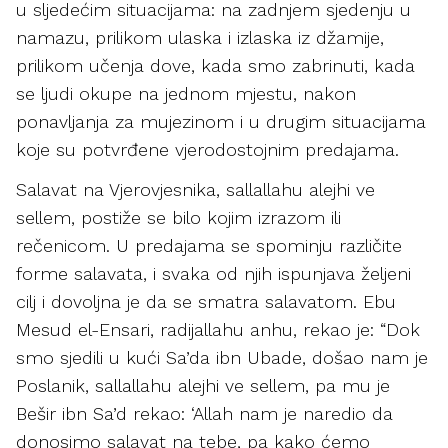
u sljedećim situacijama: na zadnjem sjedenju u
namazu, prilikom ulaska i izlaska iz džamije,
prilikom učenja dove, kada smo zabrinuti, kada
se ljudi okupe na jednom mjestu, nakon
ponavljanja za mujezinom i u drugim situacijama
koje su potvrđene vjerodostojnim predajama.
Salavat na Vjerovjesnika, sallallahu alejhi ve
sellem, postiže se bilo kojim izrazom ili
rečenicom. U predajama se spominju različite
forme salavata, i svaka od njih ispunjava željeni
cilj i dovoljna je da se smatra salavatom. Ebu
Mesud el-Ensari, radijallahu anhu, rekao je: “Dok
smo sjedili u kući Sa’da ibn Ubade, došao nam je
Poslanik, sallallahu alejhi ve sellem, pa mu je
Bešir ibn Sa’d rekao: ‘Allah nam je naredio da
donosimo salavat na tebe, pa kako ćemo