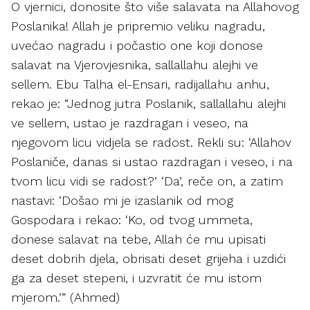
O vjernici, donosite što više salavata na Allahovog
Poslanika! Allah je pripremio veliku nagradu,
uvećao nagradu i počastio one koji donose
salavat na Vjerovjesnika, sallallahu alejhi ve
sellem. Ebu Talha el-Ensari, radijallahu anhu,
rekao je: “Jednog jutra Poslanik, sallallahu alejhi
ve sellem, ustao je razdragan i veseo, na
njegovom licu vidjela se radost. Rekli su: ‘Allahov
Poslaniče, danas si ustao razdragan i veseo, i na
tvom licu vidi se radost?’ ‘Da’, reče on, a zatim
nastavi: ‘Došao mi je izaslanik od mog
Gospodara i rekao: ‘Ko, od tvog ummeta,
donese salavat na tebe, Allah će mu upisati
deset dobrih djela, obrisati deset grijeha i uzdići
ga za deset stepeni, i uzvratit će mu istom
mjerom.’” (Ahmed)