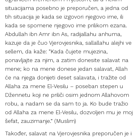
situacijama posebno je preporučen, a jedna od
tih situacija je kada se izgovori njegovo ime, ili
kada se spomene njegovo ime prilikom ezana.
Abdullah ibn Amr ibn As, radijallahu anhuma,
kazuje da je čuo Vjerovjesnika, sallallahu alejhi ve
sellem, da kaže: “Kada čujete mujezina,
ponavljajte za njim, a zatim donesite salavat na
mene; ko na mene donese jedan salavat, Allah
će na njega donijeti deset salavata, i tražite od
Allaha za mene El-Vesilu – poseban stepen u
Džennetu koji ne priliči osim jednom Allahovom
robu, a nadam se da sam to ja. Ko bude tražio
od Allaha za mene El-Vesilu, dozvoljen mu je moj
šefat, zauzimanje.” (Muslim)
Također, salavat na Vjerovjesnika preporučen je i