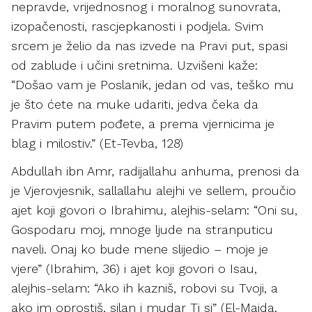
nepravde, vrijednosnog i moralnog sunovrata,
izopačenosti, rascjepkanosti i podjela. Svim
srcem je želio da nas izvede na Pravi put, spasi
od zablude i učini sretnima. Uzvišeni kaže:
“Došao vam je Poslanik, jedan od vas, teško mu
je što ćete na muke udariti, jedva čeka da
Pravim putem pođete, a prema vjernicima je
blag i milostiv.” (Et-Tevba, 128)
Abdullah ibn Amr, radijallahu anhuma, prenosi da
je Vjerovjesnik, sallallahu alejhi ve sellem, proučio
ajet koji govori o Ibrahimu, alejhis-selam: “Oni su,
Gospodaru moj, mnoge ljude na stranputicu
naveli. Onaj ko bude mene slijedio – moje je
vjere” (Ibrahim, 36) i ajet koji govori o Isau,
alejhis-selam: “Ako ih kazniš, robovi su Tvoji, a
ako im oprostiš, silan i mudar Ti si” (El-Maida,