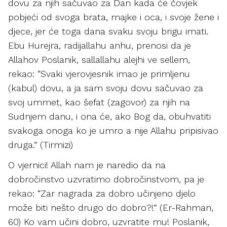
dovu za njih sačuvao za Dan kada će čovjek
pobjeći od svoga brata, majke i oca, i svoje žene i
djece, jer će toga dana svaku svoju brigu imati.
Ebu Hurejra, radijallahu anhu, prenosi da je
Allahov Poslanik, sallallahu alejhi ve sellem,
rekao: “Svaki vjerovjesnik imao je primljenu
(kabul) dovu, a ja sam svoju dovu sačuvao za
svoj ummet, kao šefat (zagovor) za njih na
Sudnjem danu, i ona će, ako Bog da, obuhvatiti
svakoga onoga ko je umro a nije Allahu pripisivao
druga.” (Tirmizi)
O vjernici! Allah nam je naredio da na
dobročinstvo uzvratimo dobročinstvom, pa je
rekao: “Zar nagrada za dobro učinjeno djelo
može biti nešto drugo do dobro?!” (Er-Rahman,
60) Ko vam učini dobro, uzvratite mu! Poslanik,