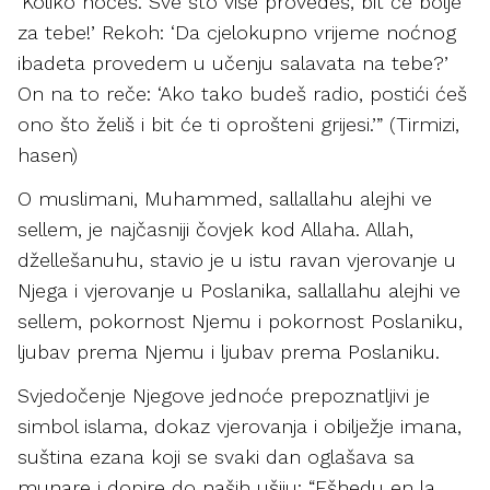
‘Koliko hoćeš. Sve što više provedeš, bit će bolje
za tebe!’ Rekoh: ‘Da cjelokupno vrijeme noćnog
ibadeta provedem u učenju salavata na tebe?’
On na to reče: ‘Ako tako budeš radio, postići ćeš
ono što želiš i bit će ti oprošteni grijesi.’” (Tirmizi,
hasen)
O muslimani, Muhammed, sallallahu alejhi ve
sellem, je najčasniji čovjek kod Allaha. Allah,
džellešanuhu, stavio je u istu ravan vjerovanje u
Njega i vjerovanje u Poslanika, sallallahu alejhi ve
sellem, pokornost Njemu i pokornost Poslaniku,
ljubav prema Njemu i ljubav prema Poslaniku.
Svjedočenje Njegove jednoće prepoznatljivi je
simbol islama, dokaz vjerovanja i obilježje imana,
suština ezana koji se svaki dan oglašava sa
munare i dopire do naših ušiju: “Ešhedu en la