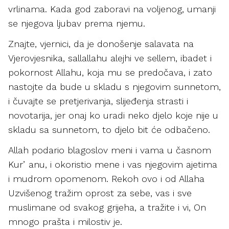
vrlinama. Kada god zaboravi na voljenog, umanji
se njegova ljubav prema njemu.
Znajte, vjernici, da je donošenje salavata na
Vjerovjesnika, sallallahu alejhi ve sellem, ibadet i
pokornost Allahu, koja mu se predočava, i zato
nastojte da bude u skladu s njegovim sunnetom,
i čuvajte se pretjerivanja, slijeđenja strasti i
novotarija, jer onaj ko uradi neko djelo koje nije u
skladu sa sunnetom, to djelo bit će odbačeno.
Allah podario blagoslov meni i vama u časnom
Kurʼanu, i okoristio mene i vas njegovim ajetima
i mudrom opomenom. Rekoh ovo i od Allaha
Uzvišenog tražim oprost za sebe, vas i sve
muslimane od svakog grijeha, a tražite i vi, On
mnogo prašta i milostiv je.