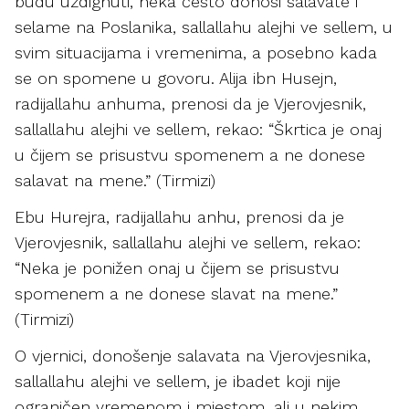
budu uzdignuti, neka često donosi salavate i
selame na Poslanika, sallallahu alejhi ve sellem, u
svim situacijama i vremenima, a posebno kada
se on spomene u govoru. Alija ibn Husejn,
radijallahu anhuma, prenosi da je Vjerovjesnik,
sallallahu alejhi ve sellem, rekao: “Škrtica je onaj
u čijem se prisustvu spomenem a ne donese
salavat na mene.” (Tirmizi)
Ebu Hurejra, radijallahu anhu, prenosi da je
Vjerovjesnik, sallallahu alejhi ve sellem, rekao:
“Neka je ponižen onaj u čijem se prisustvu
spomenem a ne donese slavat na mene.”
(Tirmizi)
O vjernici, donošenje salavata na Vjerovjesnika,
sallallahu alejhi ve sellem, je ibadet koji nije
ograničen vremenom i mjestom, ali u nekim