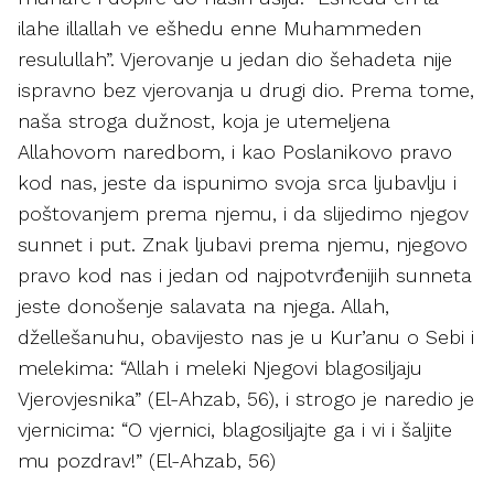
ilahe illallah ve ešhedu enne Muhammeden
resulullah”. Vjerovanje u jedan dio šehadeta nije
ispravno bez vjerovanja u drugi dio. Prema tome,
naša stroga dužnost, koja je utemeljena
Allahovom naredbom, i kao Poslanikovo pravo
kod nas, jeste da ispunimo svoja srca ljubavlju i
poštovanjem prema njemu, i da slijedimo njegov
sunnet i put. Znak ljubavi prema njemu, njegovo
pravo kod nas i jedan od najpotvrđenijih sunneta
jeste donošenje salavata na njega. Allah,
džellešanuhu, obavijesto nas je u Kur’anu o Sebi i
melekima: “Allah i meleki Njegovi blagosiljaju
Vjerovjesnika” (El-Ahzab, 56), i strogo je naredio je
vjernicima: “O vjernici, blagosiljajte ga i vi i šaljite
mu pozdrav!” (El-Ahzab, 56)