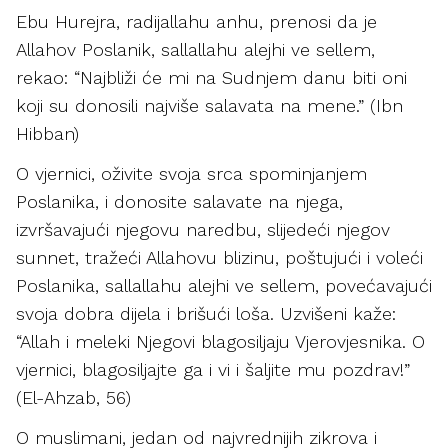
Ebu Hurejra, radijallahu anhu, prenosi da je
Allahov Poslanik, sallallahu alejhi ve sellem,
rekao: “Najbliži će mi na Sudnjem danu biti oni
koji su donosili najviše salavata na mene.” (Ibn
Hibban)
O vjernici, oživite svoja srca spominjanjem
Poslanika, i donosite salavate na njega,
izvršavajući njegovu naredbu, slijedeći njegov
sunnet, tražeći Allahovu blizinu, poštujući i voleći
Poslanika, sallallahu alejhi ve sellem, povećavajući
svoja dobra dijela i brišući loša. Uzvišeni kaže:
“Allah i meleki Njegovi blagosiljaju Vjerovjesnika. O
vjernici, blagosiljajte ga i vi i šaljite mu pozdrav!”
(El-Ahzab, 56)
O muslimani, jedan od najvrednijih zikrova i