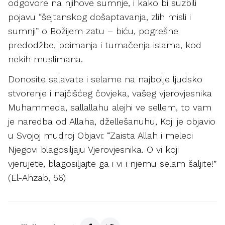
odgovore na njihove sumnje, i kako bi suzbili
pojavu “šejtanskog došaptavanja, zlih misli i
sumnji” o Božijem zatu – biću, pogrešne
predodžbe, poimanja i tumačenja islama, kod
nekih muslimana.
Donosite salavate i selame na najbolje ljudsko
stvorenje i najčišćeg čovjeka, vašeg vjerovjesnika
Muhammeda, sallallahu alejhi ve sellem, to vam
je naredba od Allaha, džellešanuhu, Koji je objavio
u Svojoj mudroj Objavi: “Zaista Allah i meleci
Njegovi blagosiljaju Vjerovjesnika. O vi koji
vjerujete, blagosiljajte ga i vi i njemu selam šaljite!”
(El-Ahzab, 56)