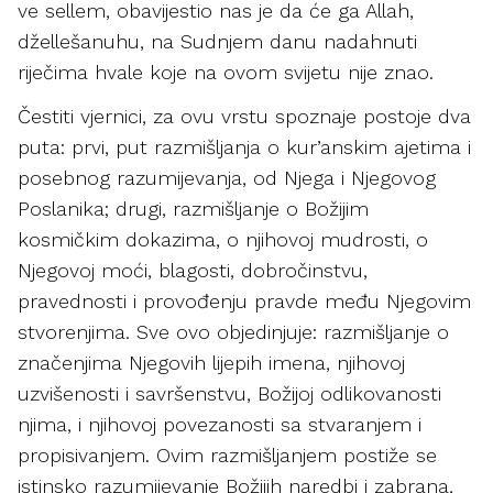
ve sellem, obavijestio nas je da će ga Allah,
džellešanuhu, na Sudnjem danu nadahnuti
riječima hvale koje na ovom svijetu nije znao.
Čestiti vjernici, za ovu vrstu spoznaje postoje dva
puta: prvi, put razmišljanja o kur’anskim ajetima i
posebnog razumijevanja, od Njega i Njegovog
Poslanika; drugi, razmišljanje o Božijim
kosmičkim dokazima, o njihovoj mudrosti, o
Njegovoj moći, blagosti, dobročinstvu,
pravednosti i provođenju pravde među Njegovim
stvorenjima. Sve ovo objedinjuje: razmišljanje o
značenjima Njegovih lijepih imena, njihovoj
uzvišenosti i savršenstvu, Božijoj odlikovanosti
njima, i njihovoj povezanosti sa stvaranjem i
propisivanjem. Ovim razmišljanjem postiže se
istinsko razumijevanje Božijih naredbi i zabrana,