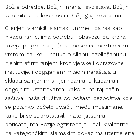
Božije odredbe, Božijih imena i svojstava, Božijih
zakonitosti u kosmosu i Božijeg vjerozakona.
Cijenjeni vjernici! Islamski ummet, danas kao
nikada ranije, ima potrebu i obavezu da kreira i
razvija projekte koji će se posebno baviti ovom
vrstom nauke – nauke o Allahu, džellešanuhu – i
njenim afirmiranjem kroz vjerske i obrazovne
institucije, i odgajanjem mladih naraštaja u
skladu sa njenim smjernicama, u kućama i
odgojnim ustanovama, kako bi na taj način
sačuvali naša društva od pošasti bezboštva koje
se polahko počelo uvlačiti među muslimane, i
kako bi se suprotstavili materijalistima,
poricateljima Božije egzistencije, i dali kvalitetne i
na kategoričkim islamskim dokazima utemeljene