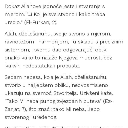
Dokaz Allahove jednoće jeste i stvaranje s
mjerom. “…i Koji je sve stvorio i kako treba
uredio!” (El-Furkan, 2).
Allah, džellešanuhu, sve je stvorio s mjerom,
ravnotežom i harmonijom, i u skladu s preciznim
sistemom, i svemu dao odgovarajući oblik,
onako kako to nalaže Njegova mudrost, bez
ikakvih nedostataka i propusta.
Sedam nebesa, koja je Allah, džellešanuhu,
stvorio u najljepšem obliku, nedvosmisleno
ukazuju na svemoć Stvoritelja. Uzivšeni kaže.
“Tako Mi neba punog zvjezdanih puteva” (Ez-
Zarijat, 7), što znači: tako Mi neba, lijepo
stvorenog i uređenog.