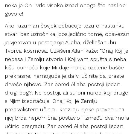
neka je On i vrlo visoko iznad onoga što nasilnici
govore!
Ako razuman čovjek odbacuje tezu o nastanku
stvari bez uzročnika, posljedično tome, obavezan
je vjerovati u postojanje Allaha, džellešanuhu,
Tvorca kosmosa. Uzvišeni Allah kaže: “Onaj Koji je
nebesa i Zemlju stvorio i Koji vam spušta s neba
kišu pomoću koje Mi dajemo da ozelene bašče
prekrasne, nemoguće je da vi učinite da izraste
drveće njihovo. Zar pored Allaha postoji ijedan
drugi bog?! Ne postoji, ali su oni narod koji druge
s Njim izjednačuje. Onaj Koji je Zemlju
prebivalištem učinio i kroz nju rijeke proveo i na
njoj brda nepomična postavio i između dva mora
učinio pregradu. Zar pored Allaha postoji ijedan