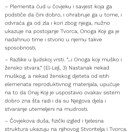
– Plemenita ćud u čovjeku i savjest koja ga
podstiče da čini dobro, i ohrabruje ga u tome, i
odvraća ga od zla i kori zbog njega, nužno
ukazuje na postojanje Tvorca, Onoga Koji ga je
nadahnuo time i stvorio u njemu takve
sposobnosti.
– Razlike u ljudskoj vrsti. “…i Onoga koji muško i
žensko stvara.” (El-Lejl, 3) Nastanak nekad
muškog, a nekad ženskog djeteta od istih
elemenata reproduktivnog materijala, upućuje
na to da Onaj Koji je uspostavio ovakav sistem
dobro zna šta radi i da su Njegova djela i
stvaranje utemeljeni na mudrosti.
– Čovjekova duša, fizički izgled i tjelesna
struktura ukazuju na njihovog Stvoritelja i Tvorca.