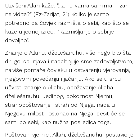
Uzvišeni Allah kaže: “…a i u vama samima – zar
ne vidite?” (Ez-Zarijat, 21) Koliko je samo
potrebno da čovjek razmišlja o sebi, kao što se
kaže u jednoj izreci: “Razmišljanje o sebi je
dovoljno”.
Znanje o Allahu, džellešanuhu, više nego bilo šta
drugo ispunjava i nadahnjuje srce zadovoljstvom,
najviše pomaže čovjeku u ostvarenju vjerovanja,
njegovom povećanju i jačanju. Ako se u srcu
učvrsti znanje o Allahu, obožavanje Allaha,
džellešanuhu, Jedinog, pokornost Njemu,
strahopoštovanje i strah od Njega, nada u
Njegovu milost i oslonac na Njega, desit će se
sami po sebi, kao nužna posljedica toga.
Poštovani vjernici! Allah, džellešanuhu, postavio je