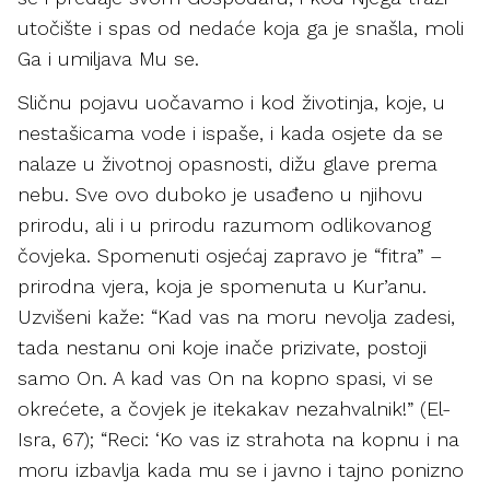
utočište i spas od nedaće koja ga je snašla, moli
Ga i umiljava Mu se.
Sličnu pojavu uočavamo i kod životinja, koje, u
nestašicama vode i ispaše, i kada osjete da se
nalaze u životnoj opasnosti, dižu glave prema
nebu. Sve ovo duboko je usađeno u njihovu
prirodu, ali i u prirodu razumom odlikovanog
čovjeka. Spomenuti osjećaj zapravo je “fitra” –
prirodna vjera, koja je spomenuta u Kur’anu.
Uzvišeni kaže: “Kad vas na moru nevolja zadesi,
tada nestanu oni koje inače prizivate, postoji
samo On. A kad vas On na kopno spasi, vi se
okrećete, a čovjek je itekakav nezahvalnik!” (El-
Isra, 67); “Reci: ‘Ko vas iz strahota na kopnu i na
moru izbavlja kada mu se i javno i tajno ponizno