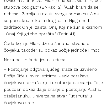
Uzvišeni Allah kaže: “Allah je nebesa, vidite ih, bez
stupova podigao” (Er-Ra’d, 2); “Allah brani da se
nebesa i Zemlja s mjesta svoga pomaknu. A da
se pomaknu, niko ih drugi osim Njega ne bi
zadržao; On je, zaista, Onaj Koji ne žuri s kaznom
i Onaj Koji grijehe oprašta.” (Fatir, 41)
Čuda koja je Allah, dželle šanuhu, stvorio u
čovjeku, također su dokaz Božije jednoće i moći.
Neka od tih čuda jesu sljedeća:
– Postojanje odgovarajućeg izraza za uzvišeno
Božije Biće u svim jezicima. Jezik odražava
čovjekovo razmišljanje i unutarnja osjećanja. To je
pouzdan dokaz da je znanje o postojanju Allaha,
džellešanuhu, univerzalna stvar, “utisnuta” u
čovjekovo srce.