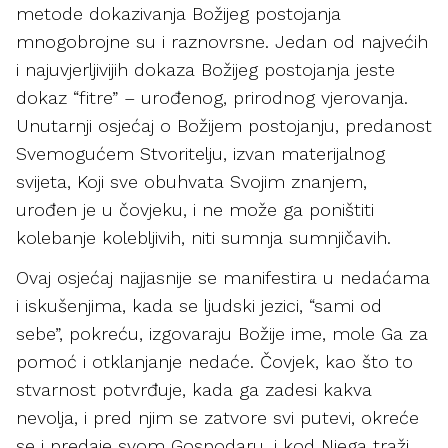
metode dokazivanja Božijeg postojanja
mnogobrojne su i raznovrsne. Jedan od najvećih
i najuvjerljivijih dokaza Božijeg postojanja jeste
dokaz “fitre” – urođenog, prirodnog vjerovanja.
Unutarnji osjećaj o Božijem postojanju, predanost
Svemogućem Stvoritelju, izvan materijalnog
svijeta, Koji sve obuhvata Svojim znanjem,
urođen je u čovjeku, i ne može ga poništiti
kolebanje kolebljivih, niti sumnja sumnjičavih.
Ovaj osjećaj najjasnije se manifestira u nedaćama
i iskušenjima, kada se ljudski jezici, “sami od
sebe”, pokreću, izgovaraju Božije ime, mole Ga za
pomoć i otklanjanje nedaće. Čovjek, kao što to
stvarnost potvrđuje, kada ga zadesi kakva
nevolja, i pred njim se zatvore svi putevi, okreće
se i predaje svom Gospodaru, i kod Njega traži