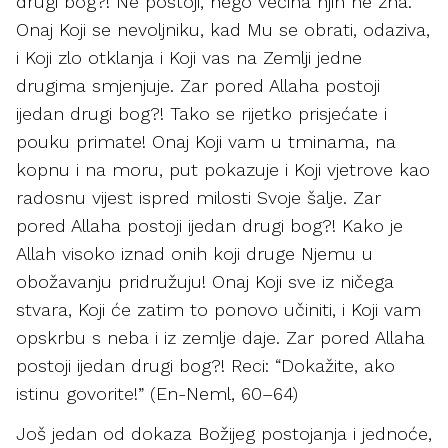
drugi bog?! Ne postoji, nego većina njih ne zna.
Onaj Koji se nevoljniku, kad Mu se obrati, odaziva,
i Koji zlo otklanja i Koji vas na Zemlji jedne
drugima smjenjuje. Zar pored Allaha postoji
ijedan drugi bog?! Tako se rijetko prisjećate i
pouku primate! Onaj Koji vam u tminama, na
kopnu i na moru, put pokazuje i Koji vjetrove kao
radosnu vijest ispred milosti Svoje šalje. Zar
pored Allaha postoji ijedan drugi bog?! Kako je
Allah visoko iznad onih koji druge Njemu u
obožavanju pridružuju! Onaj Koji sve iz ničega
stvara, Koji će zatim to ponovo učiniti, i Koji vam
opskrbu s neba i iz zemlje daje. Zar pored Allaha
postoji ijedan drugi bog?! Reci: “Dokažite, ako
istinu govorite!” (En-Neml, 60–64)
Još jedan od dokaza Božijeg postojanja i jednoće,