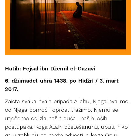
Hatib: Fejsal ibn Džemil el-Gazavi
6. džumadel-uhra 1438. po Hidžri / 3. mart
2017.
Zaista svaka hvala pripada Allahu, Njega hvalimo,
od Njega pomoć i oprost tražimo, Njemu se
utječemo od zla naših duša i naših loših
postupaka. Koga Allah, džellešanuhu, uputi, niko
ga u zabludu ne može odvesti, a koga On u