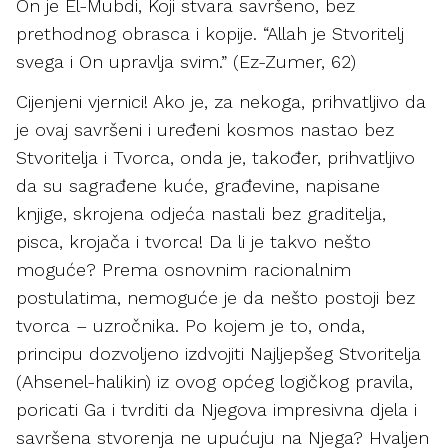
On je El-Mubdi, Koji stvara savršeno, bez
prethodnog obrasca i kopije. “Allah je Stvoritelj
svega i On upravlja svim.” (Ez-Zumer, 62)
Cijenjeni vjernici! Ako je, za nekoga, prihvatljivo da
je ovaj savršeni i uređeni kosmos nastao bez
Stvoritelja i Tvorca, onda je, također, prihvatljivo
da su sagrađene kuće, građevine, napisane
knjige, skrojena odjeća nastali bez graditelja,
pisca, krojača i tvorca! Da li je takvo nešto
moguće? Prema osnovnim racionalnim
postulatima, nemoguće je da nešto postoji bez
tvorca – uzročnika. Po kojem je to, onda,
principu dozvoljeno izdvojiti Najljepšeg Stvoritelja
(Ahsenel-halikin) iz ovog općeg logičkog pravila,
poricati Ga i tvrditi da Njegova impresivna djela i
savršena stvorenja ne upućuju na Njega? Hvaljen