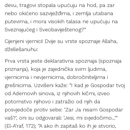
devu, tragovi stopala upućuju na hod, pa zar
nebo okićeno sazviježđima, i zemlja utabana
putevima, i mora visokih talasa ne upućuju na
Sveznajućeg i Sveobaviještenog?”
Cijenjeni vjernici! Dvije su vrste spoznaje Allaha,
džellešanuhu:
Prva vrsta jeste deklarativna spoznaja (spoznaja
priznanja), koja je zajednička svim ljudima,
vjernicima i nevjernicima, dobročiniteljima i
grešnicima. Uzvišeni kaže: “I kad je Gospodar tvoj
od Ademovih sinova, iz njihovih kičmi, izveo
potomstvo njihovo i zatražio od njih da
posvjedoče protiv sebe: ‘Zar Ja nisam Gospodar
vaš?’, oni su odgovarali: ‘Jesi, mi svjedočimo…’”
(El-A’raf, 172); “A ako ih zapitaš ko ih je stvorio,