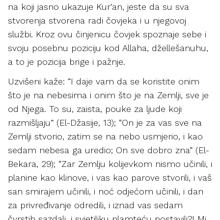
na koji jasno ukazuje Kur’an, jeste da su sva
stvorenja stvorena radi čovjeka i u njegovoj
službi. Kroz ovu činjenicu čovjek spoznaje sebe i
svoju posebnu poziciju kod Allaha, džellešanuhu,
a to je pozicija brige i pažnje.
Uzvišeni kaže: “I daje vam da se koristite onim
što je na nebesima i onim što je na Zemlji, sve je
od Njega. To su, zaista, pouke za ljude koji
razmišljaju” (El-Džasije, 13); “On je za vas sve na
Zemlji stvorio, zatim se na nebo usmjerio, i kao
sedam nebesa ga uredio; On sve dobro zna” (El-
Bekara, 29); “Zar Zemlju kolijevkom nismo učinili, i
planine kao klinove, i vas kao parove stvorili, i vaš
san smirajem učinili, i noć odjećom učinili, i dan
za privređivanje odredili, i iznad vas sedam
čvrstih sazdali, i svjetiljku plamteću postavili?! Mi