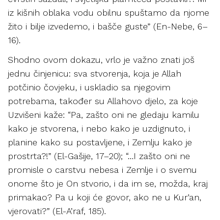
iz kišnih oblaka vodu obilnu spuštamo da njome
žito i bilje izvedemo, i bašče guste” (En-Nebe, 6–
16).
Shodno ovom dokazu, vrlo je važno znati još
jednu činjenicu: sva stvorenja, koja je Allah
potčinio čovjeku, i uskladio sa njegovim
potrebama, također su Allahovo djelo, za koje
Uzvišeni kaže: “Pa, zašto oni ne gledaju kamilu
kako je stvorena, i nebo kako je uzdignuto, i
planine kako su postavljene, i Zemlju kako je
prostrta?!” (El-Gašije, 17–20); “…I zašto oni ne
promisle o carstvu nebesa i Zemlje i o svemu
onome što je On stvorio, i da im se, možda, kraj
primakao? Pa u koji će govor, ako ne u Kur’an,
vjerovati?” (El-A’raf, 185).