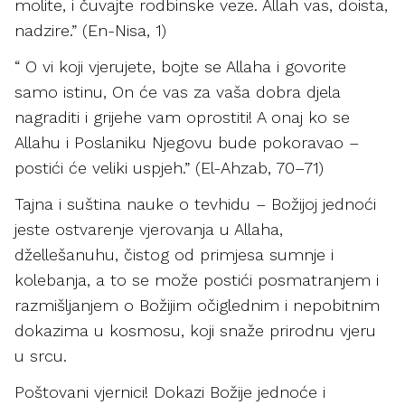
molite, i čuvajte rodbinske veze. Allah vas, doista,
nadzire.” (En-Nisa, 1)
“ O vi koji vjerujete, bojte se Allaha i govorite
samo istinu, On će vas za vaša dobra djela
nagraditi i grijehe vam oprostiti! A onaj ko se
Allahu i Poslaniku Njegovu bude pokoravao –
postići će veliki uspjeh.” (El-Ahzab, 70–71)
Tajna i suština nauke o tevhidu – Božijoj jednoći
jeste ostvarenje vjerovanja u Allaha,
džellešanuhu, čistog od primjesa sumnje i
kolebanja, a to se može postići posmatranjem i
razmišljanjem o Božijim očiglednim i nepobitnim
dokazima u kosmosu, koji snaže prirodnu vjeru
u srcu.
Poštovani vjernici! Dokazi Božije jednoće i