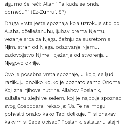
sigurno će reći: ‘Allah!’ Pa kuda se onda
odmeću?” (Ez-Zuhruf, 87)
Druga vrsta jeste spoznaja koja uzrokuje stid od
Allaha, džellešanuhu, ljubav prema Njemu,
vezanje srca za Njega, čežnju za susretom s
Njim, strah od Njega, odazivanje Njemu,
zadovoljstvo Njime i bježanje od stvorenja u
Njegovo okrilje.
Ovo je posebna vrsta spoznaje, u kojoj se ljudi
razlikuju onoliko koliko je poznato samo Onome
Koji zna njihove nutrine. Allahov Poslanik,
sallallahu alejhi ve sellem, koji je najbolje spoznao
svog Gospodara, rekao je: “Ja Te ne mogu
pohvaliti onako kako Tebi dolikuje, Ti si onakav
kakvim si Sebe opisao.” Poslanik, sallallahu alejhi