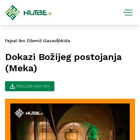
Fejsal ibn Džemil Gazavi
Akida
Dokazi Božijeg postojanja
(Meka)
download
PREUZMI KAO PDF.