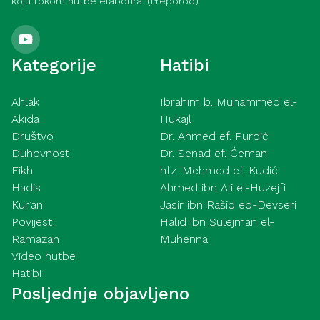
koju tokom hutbe elaborira. (Preporod)
Kategorije
Hatibi
Ahlak
Ibrahim b. Muhammed el-
Akida
Hukajl
Društvo
Dr. Ahmed ef. Purdić
Duhovnost
Dr. Senad ef. Ćeman
Fikh
hfz. Mehmed ef. Kudić
Hadis
Ahmed ibn Ali el-Huzejfi
Kur’an
Jasir ibn Rašid ed-Devseri
Povijest
Halid ibn Sulejman el-
Ramazan
Muhenna
Video hutbe
Hatibi
Posljednje objavljeno