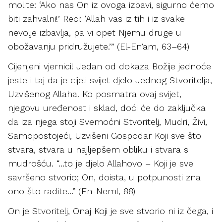
molite: ‘Ako nas On iz ovoga izbavi, sigurno ćemo
biti zahvalni!’ Reci: ‘Allah vas iz tih i iz svake
nevolje izbavlja, pa vi opet Njemu druge u
obožavanju pridružujete.’” (El-En’am, 63–64)
Cijenjeni vjernici! Jedan od dokaza Božije jednoće
jeste i taj da je cijeli svijet djelo Jednog Stvoritelja,
Uzvišenog Allaha. Ko posmatra ovaj svijet,
njegovu uređenost i sklad, doći će do zaključka
da iza njega stoji Svemoćni Stvoritelj, Mudri, Živi,
Samopostojeći, Uzvišeni Gospodar Koji sve što
stvara, stvara u najljepšem obliku i stvara s
mudrošću. “…to je djelo Allahovo – Koji je sve
savršeno stvorio; On, doista, u potpunosti zna
ono što radite…” (En-Neml, 88)
On je Stvoritelj, Onaj Koji je sve stvorio ni iz čega, i