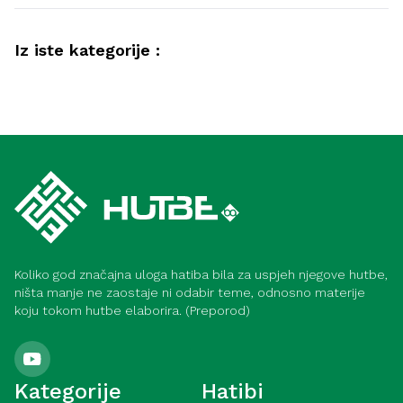
Iz iste kategorije :
Ahlak
Samozadivljenost – pokazatelji i načini
Duhovnost
liječenja (Meka)
Spoznaja Allaha (Medina)
Koliko god značajna uloga hatiba bila za uspjeh njegove hutbe,
ništa manje ne zaostaje ni odabir teme, odnosno materije
koju tokom hutbe elaborira. (Preporod)
Kategorije
Hatibi