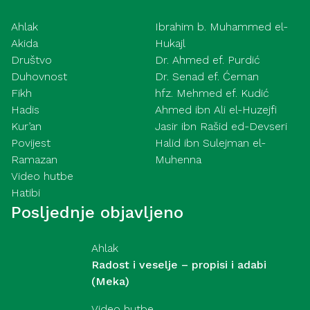
Ahlak
Ibrahim b. Muhammed el-
Akida
Hukajl
Društvo
Dr. Ahmed ef. Purdić
Duhovnost
Dr. Senad ef. Ćeman
Fikh
hfz. Mehmed ef. Kudić
Hadis
Ahmed ibn Ali el-Huzejfi
Kur’an
Jasir ibn Rašid ed-Devseri
Povijest
Halid ibn Sulejman el-
Ramazan
Muhenna
Video hutbe
Hatibi
Posljednje objavljeno
Ahlak
Radost i veselje – propisi i adabi
(Meka)
Video hutbe