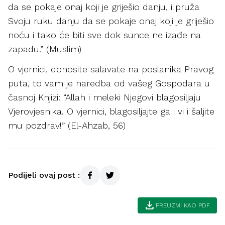
da se pokaje onaj koji je griješio danju, i pruža
Svoju ruku danju da se pokaje onaj koji je griješio
noću i tako će biti sve dok sunce ne izađe na
zapadu.” (Muslim)
O vjernici, donosite salavate na poslanika Pravog
puta, to vam je naredba od vašeg Gospodara u
časnoj Knjizi: “Allah i meleki Njegovi blagosiljaju
Vjerovjesnika. O vjernici, blagosiljajte ga i vi i šaljite
mu pozdrav!” (El-Ahzab, 56)
Podijeli ovaj post :
download
PREUZMI KAO PDF.