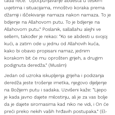
tada reče: “Upotpunjavanje abdesta u teškim
uvjetima i situacijama, mnoštvo koraka prema
džamiji i iščekivanje namaza nakon namaza. To je
bdijenje na Allahovom putu. To je bdijenje na
Allahovom putu.” Poslanik, sallallahu alejhi ve
sellem, također je rekao: “Ko se abdesti u svojoj
kući, a zatim ode u jednu od Allahovih kuća,
kako bi obavio propisani namaz, jednim
korakom bit će mu oprošten grijeh, a drugim
podignuta deredža.” (Muslim)
Jedan od uzroka iskupljenja grijeha i podizanja
deredža jeste trošenje imetka, njegovo dijeljenje
na Božijem putu i sadaka. Uzvišeni kaže: “Lijepo
je kada javno dajete milostinju, ali je za vas bolje
da je dajete siromasima kad niko ne vidi, i On će
preći preko nekih vaših hrđavih postupaka.” (El-