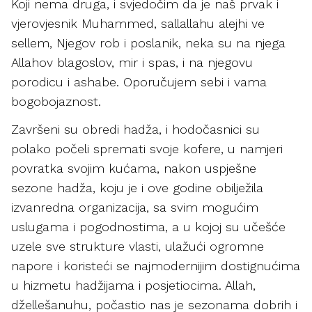
Koji nema druga, i svjedočim da je naš prvak i
vjerovjesnik Muhammed, sallallahu alejhi ve
sellem, Njegov rob i poslanik, neka su na njega
Allahov blagoslov, mir i spas, i na njegovu
porodicu i ashabe. Oporučujem sebi i vama
bogobojaznost.
Završeni su obredi hadža, i hodočasnici su
polako počeli spremati svoje kofere, u namjeri
povratka svojim kućama, nakon uspješne
sezone hadža, koju je i ove godine obilježila
izvanredna organizacija, sa svim mogućim
uslugama i pogodnostima, a u kojoj su učešće
uzele sve strukture vlasti, ulažući ogromne
napore i koristeći se najmodernijim dostignućima
u hizmetu hadžijama i posjetiocima. Allah,
džellešanuhu, počastio nas je sezonama dobrih i