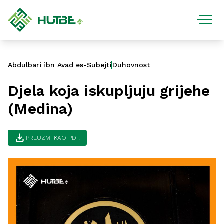
Abdulbari ibn Avad es-Subejti
Duhovnost
Djela koja iskupljuju grijehe
(Medina)
download
PREUZMI KAO PDF.