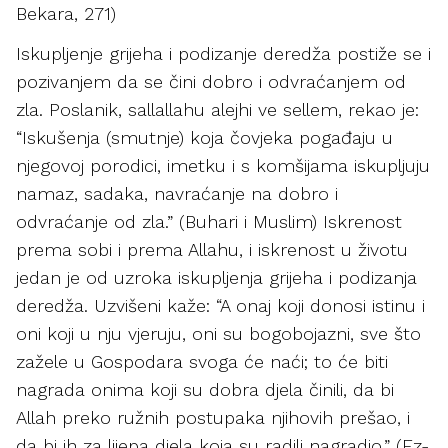
Bekara, 271)
Iskupljenje grijeha i podizanje deredža postiže se i
pozivanjem da se čini dobro i odvraćanjem od
zla. Poslanik, sallallahu alejhi ve sellem, rekao je:
“Iskušenja (smutnje) koja čovjeka pogađaju u
njegovoj porodici, imetku i s komšijama iskupljuju
namaz, sadaka, navraćanje na dobro i
odvraćanje od zla.” (Buhari i Muslim) Iskrenost
prema sobi i prema Allahu, i iskrenost u životu
jedan je od uzroka iskupljenja grijeha i podizanja
deredža. Uzvišeni kaže: “A onaj koji donosi istinu i
oni koji u nju vjeruju, oni su bogobojazni, sve što
zažele u Gospodara svoga će naći; to će biti
nagrada onima koji su dobra djela činili, da bi
Allah preko ružnih postupaka njihovih prešao, i
da bi ih za lijepa djela koja su radili nagradio.” (Ez-