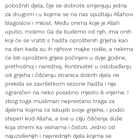
pobožnih djela, čije se dobrote smjenjuju jedna
za drugom i u kojima se na nas spuštaju Allahovi
blagoslovi i milost. Među onima koje je Allah
uputio, molimo Ga da budemo od njih, ima onih
koji će se vratiti s hadža oproštenih grijeha kao
na dan kada su ih njihove majke rodile, a nekima
će biti oprošteni grijesi počinjeni u dvije godine,
prethodnoj i narednoj. Kontinuitet u oslobađanju
od grijeha i čišćenju stranica dobrih djela ne
prekida se završetkom sezone hadža i nije
ograničen na neko posebno mjesto ili vrijeme. I
zbog toga musliman neprestano traga za
djelima kojima će iskupiti svoje grijehe, i podići
stepen kod Allaha, a sve u cilju čišćenja duše
koja stremi ka visinama i čistoti. Jedno od
najuzvišenijih i najvrednijih djela kojima se