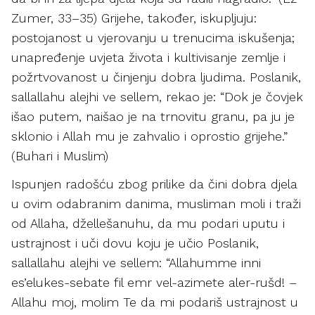
Zumer, 33–35) Grijehe, također, iskupljuju:
postojanost u vjerovanju u trenucima iskušenja;
unapređenje uvjeta života i kultivisanje zemlje i
požrtvovanost u činjenju dobra ljudima. Poslanik,
sallallahu alejhi ve sellem, rekao je: “Dok je čovjek
išao putem, naišao je na trnovitu granu, pa ju je
sklonio i Allah mu je zahvalio i oprostio grijehe.”
(Buhari i Muslim)
Ispunjen radošću zbog prilike da čini dobra djela
u ovim odabranim danima, musliman moli i traži
od Allaha, džellešanuhu, da mu podari uputu i
ustrajnost i uči dovu koju je učio Poslanik,
sallallahu alejhi ve sellem: “Allahumme inni
es’elukes-sebate fil emr vel-azimete aler-rušd! –
Allahu moj, molim Te da mi podariš ustrajnost u