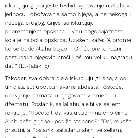
iskupljuju grijesi jeste tevhid, vjerovanje u Allahovu
jednoću i obožavanje samo Njega, a ne nekoga ili
nečega drugog. Grijesi se iskupljuju i
pripremanjem opskrbe u vidu bogobojaznosti,
koja je najbolja opskrba. Uzvišeni kaže: “A onome
ko se bude Allaha bojao – On će preko ružnih
postupaka njegovih preći i još mu veliku nagradu
dati.” (Et-Talak, 5)
Također, sva dobra djela iskupljuju grijehe, a od
tih djela su: upotpunjavanje abdesta i čistoće,
obavljanje namaza u njegovom vremenu u
džematu. Poslanik, sallallahu alejhi ve sellem,
rekao je: “Hoćete li da vas uputim na ono čime
Allah briše grijehe i podiže stepene?” “Da”, rekoše
prisutni, a Poslanik, sallallahu alejhi ve sellem,