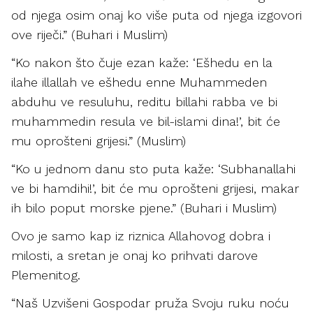
od njega osim onaj ko više puta od njega izgovori
ove riječi.” (Buhari i Muslim)
“Ko nakon što čuje ezan kaže: ‘Ešhedu en la
ilahe illallah ve ešhedu enne Muhammeden
abduhu ve resuluhu, reditu billahi rabba ve bi
muhammedin resula ve bil-islami dina!’, bit će
mu oprošteni grijesi.” (Muslim)
“Ko u jednom danu sto puta kaže: ‘Subhanallahi
ve bi hamdihi!’, bit će mu oprošteni grijesi, makar
ih bilo poput morske pjene.” (Buhari i Muslim)
Ovo je samo kap iz riznica Allahovog dobra i
milosti, a sretan je onaj ko prihvati darove
Plemenitog.
“Naš Uzvišeni Gospodar pruža Svoju ruku noću