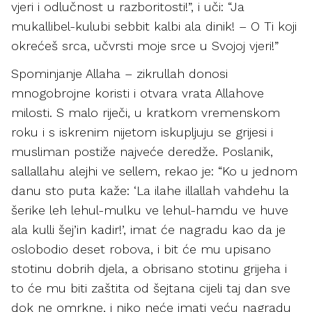
vjeri i odlučnost u razboritosti!”, i uči: “Ja
mukallibel-kulubi sebbit kalbi ala dinik! – O Ti koji
okrećeš srca, učvrsti moje srce u Svojoj vjeri!”
Spominjanje Allaha – zikrullah donosi
mnogobrojne koristi i otvara vrata Allahove
milosti. S malo riječi, u kratkom vremenskom
roku i s iskrenim nijetom iskupljuju se grijesi i
musliman postiže najveće deredže. Poslanik,
sallallahu alejhi ve sellem, rekao je: “Ko u jednom
danu sto puta kaže: ‘La ilahe illallah vahdehu la
šerike leh lehul-mulku ve lehul-hamdu ve huve
ala kulli šej’in kadir!’, imat će nagradu kao da je
oslobodio deset robova, i bit će mu upisano
stotinu dobrih djela, a obrisano stotinu grijeha i
to će mu biti zaštita od šejtana cijeli taj dan sve
dok ne omrkne, i niko neće imati veću nagradu