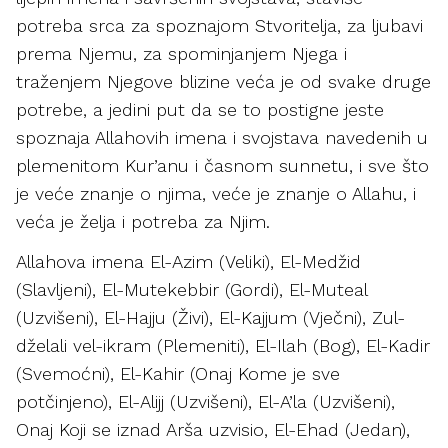
potreba srca za spoznajom Stvoritelja, za ljubavi
prema Njemu, za spominjanjem Njega i
traženjem Njegove blizine veća je od svake druge
potrebe, a jedini put da se to postigne jeste
spoznaja Allahovih imena i svojstava navedenih u
plemenitom Kur’anu i časnom sunnetu, i sve što
je veće znanje o njima, veće je znanje o Allahu, i
veća je želja i potreba za Njim.
Allahova imena El-Azim (Veliki), El-Medžid
(Slavljeni), El-Mutekebbir (Gordi), El-Muteal
(Uzvišeni), El-Hajju (Živi), El-Kajjum (Vječni), Zul-
dželali vel-ikram (Plemeniti), El-Ilah (Bog), El-Kadir
(Svemoćni), El-Kahir (Onaj Kome je sve
potčinjeno), El-Alijj (Uzvišeni), El-A’la (Uzvišeni),
Onaj Koji se iznad Arša uzvisio, El-Ehad (Jedan),