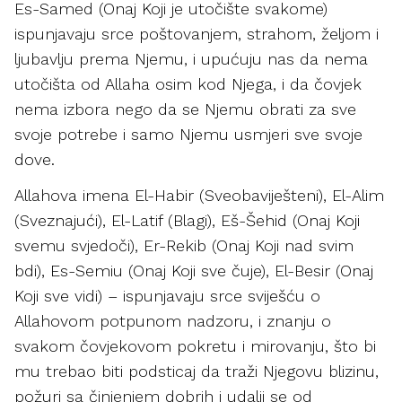
Es-Samed (Onaj Koji je utočište svakome)
ispunjavaju srce poštovanjem, strahom, željom i
ljubavlju prema Njemu, i upućuju nas da nema
utočišta od Allaha osim kod Njega, i da čovjek
nema izbora nego da se Njemu obrati za sve
svoje potrebe i samo Njemu usmjeri sve svoje
dove.
Allahova imena El-Habir (Sveobaviješteni), El-Alim
(Sveznajući), El-Latif (Blagi), Eš-Šehid (Onaj Koji
svemu svjedoči), Er-Rekib (Onaj Koji nad svim
bdi), Es-Semiu (Onaj Koji sve čuje), El-Besir (Onaj
Koji sve vidi) – ispunjavaju srce sviješću o
Allahovom potpunom nadzoru, i znanju o
svakom čovjekovom pokretu i mirovanju, što bi
mu trebao biti podsticaj da traži Njegovu blizinu,
požuri sa činjenjem dobrih i udalji se od