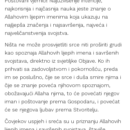
Poštovani vjernici! Najuzvišenije intencije,
najkorisnija i najčasnija nauka jeste znanje o
Allahovim lijepim imenima koja ukazuju na
najljepša značenja i najsavršenija, najveća i
najveličanstvenija svojstva.
Ništa ne može prosvijetliti srce niti proširiti grudi
kao spoznaja Allahovih lijepih imena i savršenih
svojstava, direktno iz svjetiljke Objave. Ko ih
prihvati sa zadovoljstvom i pokornošću, preda
im se poslušno, čije se srce i duša smire njima i
čije se znanje poveća njihovom spoznajom,
obožavajući Allaha njima, to će povećati njegov
iman i poštovanje prema Gospodaru, i povećat
će se njegova ljubav prema Stvoritelju.
Čovjekov uspjeh i sreća su u priznanju Allahovih
lijepih imena i savršenih svojstava, štaviše