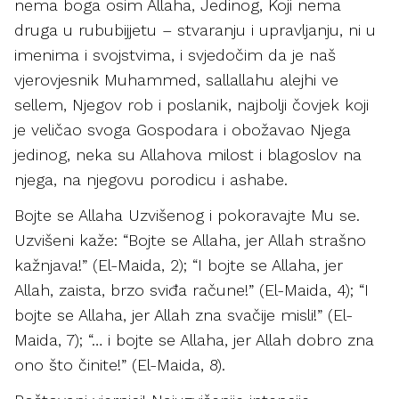
nema boga osim Allaha, Jedinog, Koji nema
druga u rububijjetu – stvaranju i upravljanju, ni u
imenima i svojstvima, i svjedočim da je naš
vjerovjesnik Muhammed, sallallahu alejhi ve
sellem, Njegov rob i poslanik, najbolji čovjek koji
je veličao svoga Gospodara i obožavao Njega
jedinog, neka su Allahova milost i blagoslov na
njega, na njegovu porodicu i ashabe.
Bojte se Allaha Uzvišenog i pokoravajte Mu se.
Uzvišeni kaže: “Bojte se Allaha, jer Allah strašno
kažnjava!” (El-Maida, 2); “I bojte se Allaha, jer
Allah, zaista, brzo sviđa račune!” (El-Maida, 4); “I
bojte se Allaha, jer Allah zna svačije misli!” (El-
Maida, 7); “… i bojte se Allaha, jer Allah dobro zna
ono što činite!” (El-Maida, 8).