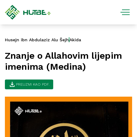
Husejn ibn Abdulaziz Alu Šejh
Akida
Znanje o Allahovim lijepim
imenima (Medina)
download
PREUZMI KAO PDF.