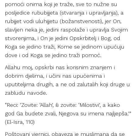
pomoći onima koji je traže, sve to nužne su
posljedice rububijjeta (stvaranja i upravljanja), a
rubijjet vodi uluhijjetu (božanstvenosti), jer On,
slavljen neka je, jedini raspolaže i upravlja Svojim
stvorenjima, i On je jedini Opskrbitelj i Bog, od
Koga se jedino traži, Kome se jedinom upućuju
dove i od Koga se jedino traži pomoć.
Allahu moj, opskrbi nas korisnim znanjem i
dobrim djelima, i učini nas upućenima i
uputiteljima drugih, a ne od zalutalih koji druge u
zabludu navode.
“Reci: ‘Zovite: ‘Allah’, ili zovite: ‘Milostivi’, a kako
god Ga budete zvali, Njegova su imena najljepša.’”
(El-Isra, 110)
Poštovani vjernici, obaveza je muslimana da se