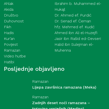
Ahlak
Ibrahim b. Muhammed el-
Akida
Hukajl
Društvo
Dr. Ahmed ef. Purdić
Duhovnost
Dr. Senad ef. Ćeman
Fikh
hfz. Mehmed ef. Kudić
Hadis
Ahmed ibn Ali el-Huzejfi
Kur’an
Jasir ibn Rašid ed-Devseri
Povijest
Halid ibn Sulejman el-
Ramazan
Muhenna
Video hutbe
Hatibi
Posljednje objavljeno
Ramazan
Lijepa završnica ramazana (Meka)
Ramazan
Zadnjih deset noći ramazana –
trgovina uspješnih (Medina)