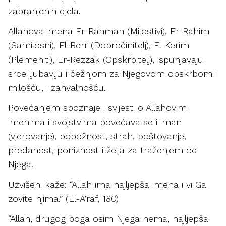
zabranjenih djela.
Allahova imena Er-Rahman (Milostivi), Er-Rahim
(Samilosni), El-Berr (Dobročinitelj), El-Kerim
(Plemeniti), Er-Rezzak (Opskrbitelj), ispunjavaju
srce ljubavlju i čežnjom za Njegovom opskrbom i
milošću, i zahvalnošću.
Povećanjem spoznaje i svijesti o Allahovim
imenima i svojstvima povećava se i iman
(vjerovanje), pobožnost, strah, poštovanje,
predanost, poniznost i želja za traženjem od
Njega.
Uzvišeni kaže: “Allah ima najljepša imena i vi Ga
zovite njima.” (El-A’raf, 180)
“Allah, drugog boga osim Njega nema, najljepša