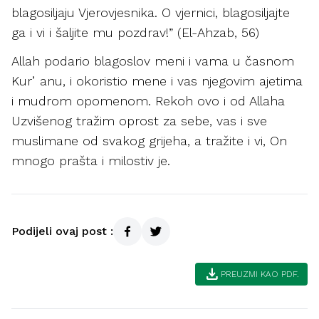
blagosiljaju Vjerovjesnika. O vjernici, blagosiljajte
ga i vi i šaljite mu pozdrav!” (El-Ahzab, 56)
Allah podario blagoslov meni i vama u časnom
Kurʼanu, i okoristio mene i vas njegovim ajetima
i mudrom opomenom. Rekoh ovo i od Allaha
Uzvišenog tražim oprost za sebe, vas i sve
muslimane od svakog grijeha, a tražite i vi, On
mnogo prašta i milostiv je.
Podijeli ovaj post :
download
PREUZMI KAO PDF.