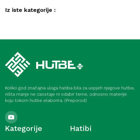
Iz iste kategorije :
Akida
Savjeti muslimanima kako postići
Akida
bogobojaznost i ubjeđenje (Meka)
Iman – opskrba srca i izvor sreće (Meka)
Koliko god značajna uloga hatiba bila za uspjeh njegove hutbe,
ništa manje ne zaostaje ni odabir teme, odnosno materije
koju tokom hutbe elaborira. (Preporod)
Kategorije
Hatibi