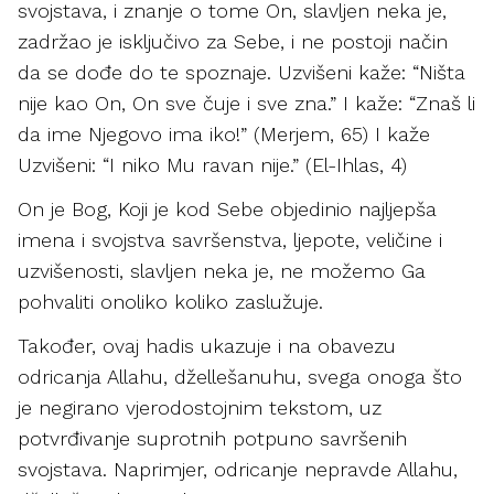
svojstava, i znanje o tome On, slavljen neka je,
zadržao je isključivo za Sebe, i ne postoji način
da se dođe do te spoznaje. Uzvišeni kaže: “Ništa
nije kao On, On sve čuje i sve zna.” I kaže: “Znaš li
da ime Njegovo ima iko!” (Merjem, 65) I kaže
Uzvišeni: “I niko Mu ravan nije.” (El-Ihlas, 4)
On je Bog, Koji je kod Sebe objedinio najljepša
imena i svojstva savršenstva, ljepote, veličine i
uzvišenosti, slavljen neka je, ne možemo Ga
pohvaliti onoliko koliko zaslužuje.
Također, ovaj hadis ukazuje i na obavezu
odricanja Allahu, džellešanuhu, svega onoga što
je negirano vjerodostojnim tekstom, uz
potvrđivanje suprotnih potpuno savršenih
svojstava. Naprimjer, odricanje nepravde Allahu,