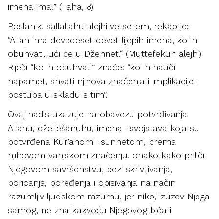
imena ima!” (Taha, 8)
Poslanik, sallallahu alejhi ve sellem, rekao je:
“Allah ima devedeset devet lijepih imena, ko ih
obuhvati, ući će u Džennet.“ (Muttefekun alejhi)
Riječi “ko ih obuhvati” znače: “ko ih nauči
napamet, shvati njihova značenja i implikacije i
postupa u skladu s tim”.
Ovaj hadis ukazuje na obavezu potvrđivanja
Allahu, džellešanuhu, imena i svojstava koja su
potvrđena Kur’anom i sunnetom, prema
njihovom vanjskom značenju, onako kako priliči
Njegovom savršenstvu, bez iskrivljivanja,
poricanja, poređenja i opisivanja na način
razumljiv ljudskom razumu, jer niko, izuzev Njega
samog, ne zna kakvoću Njegovog bića i