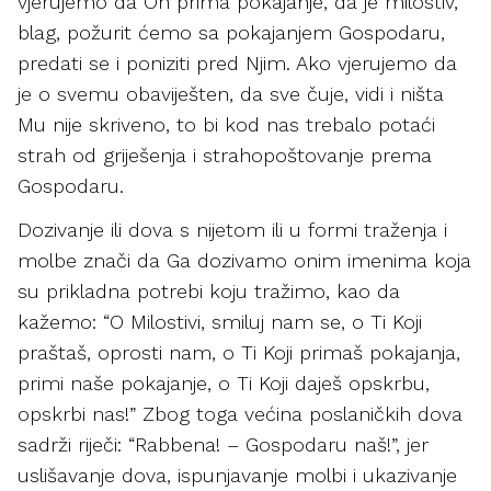
vjerujemo da On prima pokajanje, da je milostiv,
blag, požurit ćemo sa pokajanjem Gospodaru,
predati se i poniziti pred Njim. Ako vjerujemo da
je o svemu obaviješten, da sve čuje, vidi i ništa
Mu nije skriveno, to bi kod nas trebalo potaći
strah od griješenja i strahopoštovanje prema
Gospodaru.
Dozivanje ili dova s nijetom ili u formi traženja i
molbe znači da Ga dozivamo onim imenima koja
su prikladna potrebi koju tražimo, kao da
kažemo: “O Milostivi, smiluj nam se, o Ti Koji
praštaš, oprosti nam, o Ti Koji primaš pokajanja,
primi naše pokajanje, o Ti Koji daješ opskrbu,
opskrbi nas!” Zbog toga većina poslaničkih dova
sadrži riječi: “Rabbena! – Gospodaru naš!”, jer
uslišavanje dova, ispunjavanje molbi i ukazivanje