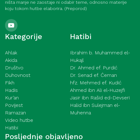
ništa manje ne zaostaje ni odabir teme, odnosno materije
koju tokom hutbe elaborira. (Preporod)
Kategorije
Hatibi
Ahlak
Ibrahim b. Muhammed el-
Akida
Hukajl
Društvo
Dr. Ahmed ef. Purdić
Duhovnost
Dr. Senad ef. Ćeman
Fikh
hfz. Mehmed ef. Kudić
Hadis
Ahmed ibn Ali el-Huzejfi
Kur’an
Jasir ibn Rašid ed-Devseri
Povijest
Halid ibn Sulejman el-
Ramazan
Muhenna
Video hutbe
Hatibi
Posljednje objavljeno