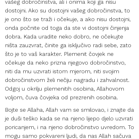
vašeg dobročinstva, ali i onima koji ga nisu
dostojni. Ako su dostojni vašeg dobročinstva, to
je ono što se traži i očekuje, a ako nisu dostojni,
onda počnite od toga da ste vi dostojni činjenja
dobra. Kada uradite neko dobro, ne očekujte
ništa zauzvrat, činite ga isključivo radi sebe, zato
što je to vaš karakter. Plemenit čovjek ne
očekuje da neko prizna njegovo dobročinstvo,
niti da mu uzvrati istom mjerom, niti svojim
dobročinstvom želi nečiju nagradu i zahvalnost.
Odgoj u okrilju plemenitih osobina, Allahovom
voljom, čuva čovjeka od prezrenih osobina.
Bojte se Allaha, Allah vam se smilovao, i znajte da
je duši teško kada se na njeno lijepo djelo uzvrati
poricanjem, i na njeno dobročinstvo uvredom. To
mogu samo pokvareni ljudi, da nas Allah sačuva