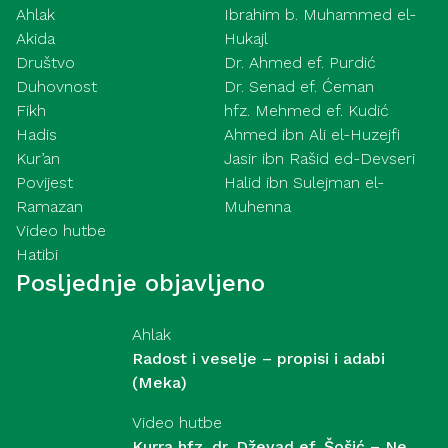
Ahlak
Ibrahim b. Muhammed el-
Akida
Hukajl
Društvo
Dr. Ahmed ef. Purdić
Duhovnost
Dr. Senad ef. Ćeman
Fikh
hfz. Mehmed ef. Kudić
Hadis
Ahmed ibn Ali el-Huzejfi
Kur’an
Jasir ibn Rašid ed-Devseri
Povijest
Halid ibn Sulejman el-
Ramazan
Muhenna
Video hutbe
Hatibi
Posljednje objavljeno
Ahlak
Radost i veselje – propisi i adabi
(Meka)
Video hutbe
Kurra hfz. dr. Dževad ef. Šošić – Ne