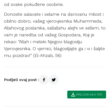
od svake pokuđene osobine.
Donosite salavate i selame na darovanu milost i
obilno dobro, vašeg vjerovjesnika Muhammeda,
Allahovog poslanika, sallallahu alejhi ve sellem, to
vam je naredba od vašeg Gospodara, Koji je
rekao: “Allah i meleki Njegovi blagosilju
Vjerovjesnika. O vjernici, blagosiljajte ga i vi i šaljite
mu pozdrav!” (El-Ahzab, 56)
Podijeli ovaj post :
download
PREUZMI KAO PDF.