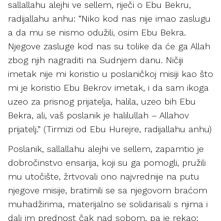
sallallahu alejhi ve sellem, riječi o Ebu Bekru,
radijallahu anhu: “Niko kod nas nije imao zaslugu
a da mu se nismo odužili, osim Ebu Bekra.
Njegove zasluge kod nas su tolike da će ga Allah
zbog njih nagraditi na Sudnjem danu. Ničiji
imetak nije mi koristio u poslaničkoj misiji kao što
mi je koristio Ebu Bekrov imetak, i da sam ikoga
uzeo za prisnog prijatelja, halila, uzeo bih Ebu
Bekra, ali, vaš poslanik je halilullah – Allahov
prijatelj.” (Tirmizi od Ebu Hurejre, radijallahu anhu)
Poslanik, sallallahu alejhi ve sellem, zapamtio je
dobročinstvo ensarija, koji su ga pomogli, pružili
mu utočište, žrtvovali ono najvrednije na putu
njegove misije, bratimili se sa njegovom braćom
muhadžirima, materijalno se solidarisali s njima i
dali im prednost čak nad sobom, pa je rekao: