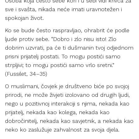
Osoba koja često sebe kori i u sebi vidi krivca za
sve i svašta, nikada neće imati uravnotežen i
spokojan život.
Ko se bude često raspravljao, ohrabrit će podle
ljude protiv sebe. “Dobro i zlo nisu isto! Zlo
dobrim uzvrati, pa će ti dušmanin tvoj odjednom
prisni prijatelj postati. To mogu postići samo
strpljivi; to mogu postići samo vrlo sretni.”
(Fussilet, 34–35)
O muslimani, čovjek je društveno biće po svojoj
prirodi, ne može živjeti izolovano od drugih ljudi,
nego u pozitivnoj interakciji s njima, nekada kao
prijatelj, nekada kao kolega, nekada kao
dobročinitelj, nekada kao savjetnik, a nekada kao
neko ko zaslužuje zahvalnost za svoja djela.