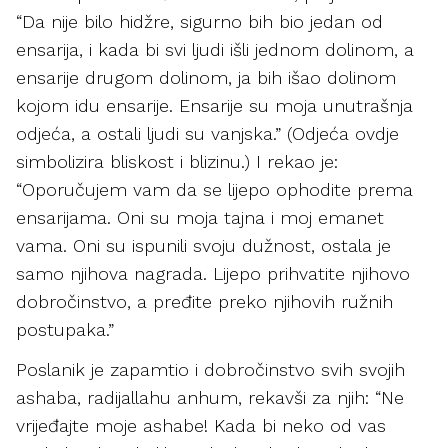
“Da nije bilo hidžre, sigurno bih bio jedan od
ensarija, i kada bi svi ljudi išli jednom dolinom, a
ensarije drugom dolinom, ja bih išao dolinom
kojom idu ensarije. Ensarije su moja unutrašnja
odjeća, a ostali ljudi su vanjska.” (Odjeća ovdje
simbolizira bliskost i blizinu.) I rekao je:
“Oporučujem vam da se lijepo ophodite prema
ensarijama. Oni su moja tajna i moj emanet
vama. Oni su ispunili svoju dužnost, ostala je
samo njihova nagrada. Lijepo prihvatite njihovo
dobročinstvo, a pređite preko njihovih ružnih
postupaka.”
Poslanik je zapamtio i dobročinstvo svih svojih
ashaba, radijallahu anhum, rekavši za njih: “Ne
vrijeđajte moje ashabe! Kada bi neko od vas