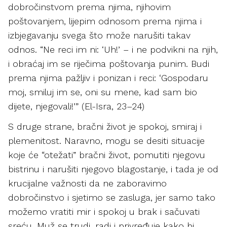
dobročinstvom prema njima, njihovim
poštovanjem, lijepim odnosom prema njima i
izbjegavanju svega što može narušiti takav
odnos. “Ne reci im ni: ‘Uh!’ – i ne podvikni na njih,
i obraćaj im se riječima poštovanja punim. Budi
prema njima pažljiv i ponizan i reci: ‘Gospodaru
moj, smiluj im se, oni su mene, kad sam bio
dijete, njegovali!’” (El-Isra, 23–24)
S druge strane, bračni život je spokoj, smiraj i
plemenitost. Naravno, mogu se desiti situacije
koje će “otežati” bračni život, pomutiti njegovu
bistrinu i narušiti njegovo blagostanje, i tada je od
krucijalne važnosti da ne zaboravimo
dobročinstvo i sjetimo se zasluga, jer samo tako
možemo vratiti mir i spokoj u brak i sačuvati
sreću. Muž se trudi, radi i privređuje kako bi