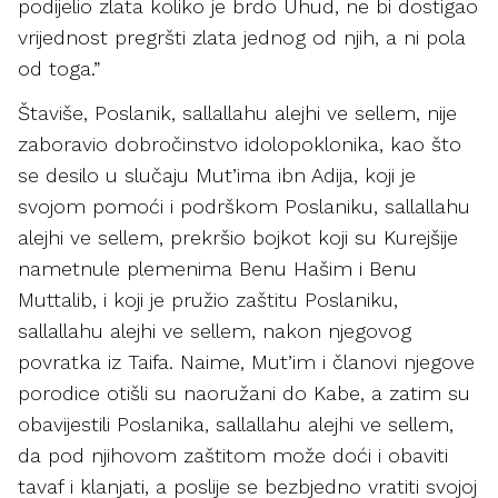
podijelio zlata koliko je brdo Uhud, ne bi dostigao
vrijednost pregršti zlata jednog od njih, a ni pola
od toga.”
Štaviše, Poslanik, sallallahu alejhi ve sellem, nije
zaboravio dobročinstvo idolopoklonika, kao što
se desilo u slučaju Mut’ima ibn Adija, koji je
svojom pomoći i podrškom Poslaniku, sallallahu
alejhi ve sellem, prekršio bojkot koji su Kurejšije
nametnule plemenima Benu Hašim i Benu
Muttalib, i koji je pružio zaštitu Poslaniku,
sallallahu alejhi ve sellem, nakon njegovog
povratka iz Taifa. Naime, Mut’im i članovi njegove
porodice otišli su naoružani do Kabe, a zatim su
obavijestili Poslanika, sallallahu alejhi ve sellem,
da pod njihovom zaštitom može doći i obaviti
tavaf i klanjati, a poslije se bezbjedno vratiti svojoj