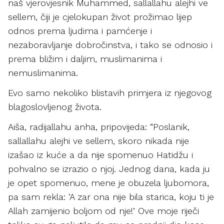
naš vjerovjesnik Muhammed, sallallahu alejhi ve
sellem, čiji je cjelokupan život prožimao lijep
odnos prema ljudima i pamćenje i
nezaboravljanje dobročinstva, i tako se odnosio i
prema bližim i daljim, muslimanima i
nemuslimanima.
Evo samo nekoliko blistavih primjera iz njegovog
blagoslovljenog života.
Aiša, radijallahu anha, pripovijeda: “Poslanik,
sallallahu alejhi ve sellem, skoro nikada nije
izašao iz kuće a da nije spomenuo Hatidžu i
pohvalno se izrazio o njoj. Jednog dana, kada ju
je opet spomenuo, mene je obuzela ljubomora,
pa sam rekla: ‘A zar ona nije bila starica, koju ti je
Allah zamijenio boljom od nje!’ Ove moje riječi