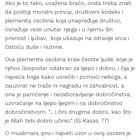
Ako je to tako, uvažena braćo, onda treba znati
da postoji moralni princip, društveni kodeks i
plemenita osobina koja unapređuje društvo,
osnažuje veze unutar njega i u njemu širi
prisnost i ljubav, koja ukazuje na zdravlje srca i
čistoću duše i nutrine.
Ova plemenita osobina krasi čestite ljude, koje je
njihov Gospodar odabrao za lijepo i dobro, i čija je
najveća briga kako usrećiti i pomoći nekoga, a
zauzvrat ne traže ni nagradu ni zahvalnost, a
ona je pamćenje i nezaboravljanje dobročinstva,
uzvraćanje na lijepo lijepim i na dobročinstvo
dobročinstvom. “… i čini drugima dobro, kao što
je Allah tebi dobro učinio.” (El-Kasas, 77)
O muslimani, prvi i najveći uzor u ovoj osobini je