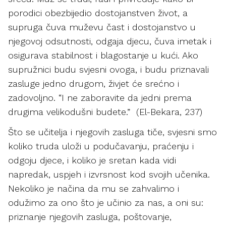
porodici obezbijedio dostojanstven život, a
supruga čuva muževu čast i dostojanstvo u
njegovoj odsutnosti, odgaja djecu, čuva imetak i
osigurava stabilnost i blagostanje u kući. Ako
supružnici budu svjesni ovoga, i budu priznavali
zasluge jedno drugom, živjet će srećno i
zadovoljno. “I ne zaboravite da jedni prema
drugima velikodušni budete.” (El-Bekara, 237)
Što se učitelja i njegovih zasluga tiče, svjesni smo
koliko truda uloži u podučavanju, praćenju i
odgoju djece, i koliko je sretan kada vidi
napredak, uspjeh i izvrsnost kod svojih učenika.
Nekoliko je načina da mu se zahvalimo i
odužimo za ono što je učinio za nas, a oni su:
priznanje njegovih zasluga, poštovanje,