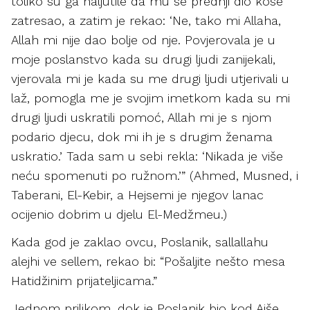
toliko su ga naljutile da mu se prednji dio kose
zatresao, a zatim je rekao: ‘Ne, tako mi Allaha,
Allah mi nije dao bolje od nje. Povjerovala je u
moje poslanstvo kada su drugi ljudi zanijekali,
vjerovala mi je kada su me drugi ljudi utjerivali u
laž, pomogla me je svojim imetkom kada su mi
drugi ljudi uskratili pomoć, Allah mi je s njom
podario djecu, dok mi ih je s drugim ženama
uskratio.’ Tada sam u sebi rekla: ‘Nikada je više
neću spomenuti po ružnom.’” (Ahmed, Musned, i
Taberani, El-Kebir, a Hejsemi je njegov lanac
ocijenio dobrim u djelu El-Medžmeu.)
Kada god je zaklao ovcu, Poslanik, sallallahu
alejhi ve sellem, rekao bi: “Pošaljite nešto mesa
Hatidžinim prijateljicama.”
Jednom prilikom, dok je Poslanik bio kod Aiše,