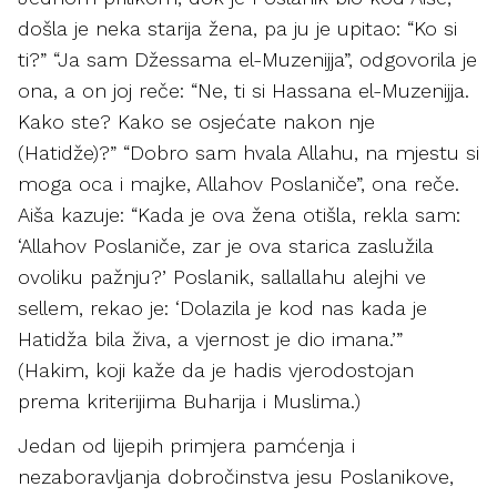
došla je neka starija žena, pa ju je upitao: “Ko si
ti?” “Ja sam Džessama el-Muzenijja”, odgovorila je
ona, a on joj reče: “Ne, ti si Hassana el-Muzenijja.
Kako ste? Kako se osjećate nakon nje
(Hatidže)?” “Dobro sam hvala Allahu, na mjestu si
moga oca i majke, Allahov Poslaniče”, ona reče.
Aiša kazuje: “Kada je ova žena otišla, rekla sam:
‘Allahov Poslaniče, zar je ova starica zaslužila
ovoliku pažnju?’ Poslanik, sallallahu alejhi ve
sellem, rekao je: ‘Dolazila je kod nas kada je
Hatidža bila živa, a vjernost je dio imana.’”
(Hakim, koji kaže da je hadis vjerodostojan
prema kriterijima Buharija i Muslima.)
Jedan od lijepih primjera pamćenja i
nezaboravljanja dobročinstva jesu Poslanikove,