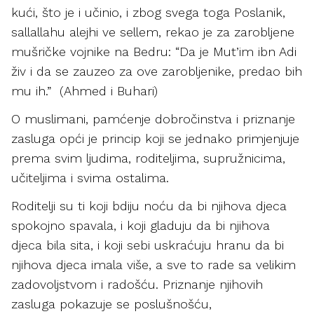
kući, što je i učinio, i zbog svega toga Poslanik,
sallallahu alejhi ve sellem, rekao je za zarobljene
mušričke vojnike na Bedru: “Da je Mut’im ibn Adi
živ i da se zauzeo za ove zarobljenike, predao bih
mu ih.” (Ahmed i Buhari)
O muslimani, pamćenje dobročinstva i priznanje
zasluga opći je princip koji se jednako primjenjuje
prema svim ljudima, roditeljima, supružnicima,
učiteljima i svima ostalima.
Roditelji su ti koji bdiju noću da bi njihova djeca
spokojno spavala, i koji gladuju da bi njihova
djeca bila sita, i koji sebi uskraćuju hranu da bi
njihova djeca imala više, a sve to rade sa velikim
zadovoljstvom i radošću. Priznanje njihovih
zasluga pokazuje se poslušnošću,