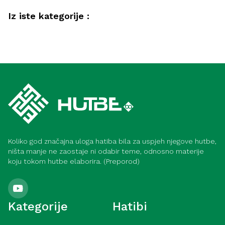
Iz iste kategorije :
Akida
Savjeti muslimanima kako postići
Akida
bogobojaznost i ubjeđenje (Meka)
Iman – opskrba srca i izvor sreće (Meka)
Koliko god značajna uloga hatiba bila za uspjeh njegove hutbe,
ništa manje ne zaostaje ni odabir teme, odnosno materije
koju tokom hutbe elaborira. (Preporod)
Kategorije
Hatibi