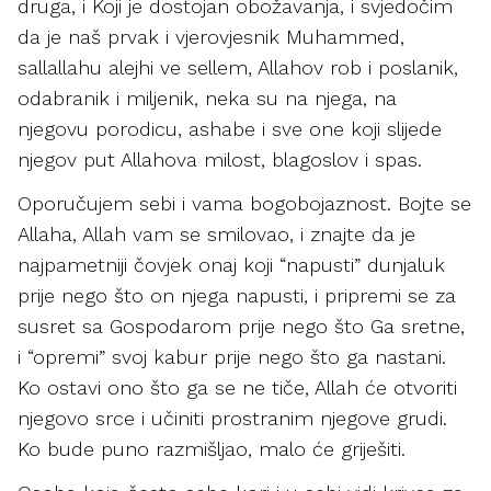
druga, i Koji je dostojan obožavanja, i svjedočim
da je naš prvak i vjerovjesnik Muhammed,
sallallahu alejhi ve sellem, Allahov rob i poslanik,
odabranik i miljenik, neka su na njega, na
njegovu porodicu, ashabe i sve one koji slijede
njegov put Allahova milost, blagoslov i spas.
Oporučujem sebi i vama bogobojaznost. Bojte se
Allaha, Allah vam se smilovao, i znajte da je
najpametniji čovjek onaj koji “napusti” dunjaluk
prije nego što on njega napusti, i pripremi se za
susret sa Gospodarom prije nego što Ga sretne,
i “opremi” svoj kabur prije nego što ga nastani.
Ko ostavi ono što ga se ne tiče, Allah će otvoriti
njegovo srce i učiniti prostranim njegove grudi.
Ko bude puno razmišljao, malo će griješiti.