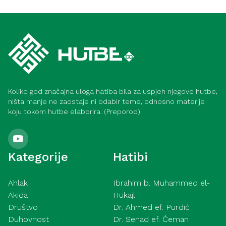
Iskoristi ramazan u dobru i dobročinstvu
Ahlak
(Meka)
Samozadivljenost – pokazatelji i načini
liječenja (Meka)
Koliko god značajna uloga hatiba bila za uspjeh njegove hutbe,
ništa manje ne zaostaje ni odabir teme, odnosno materije
koju tokom hutbe elaborira. (Preporod)
Kategorije
Hatibi
Ahlak
Ibrahim b. Muhammed el-
Akida
Hukajl
Društvo
Dr. Ahmed ef. Purdić
Duhovnost
Dr. Senad ef. Ćeman