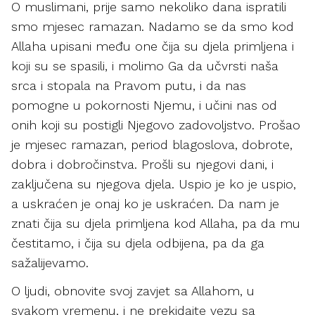
O muslimani, prije samo nekoliko dana ispratili
smo mjesec ramazan. Nadamo se da smo kod
Allaha upisani među one čija su djela primljena i
koji su se spasili, i molimo Ga da učvrsti naša
srca i stopala na Pravom putu, i da nas
pomogne u pokornosti Njemu, i učini nas od
onih koji su postigli Njegovo zadovoljstvo. Prošao
je mjesec ramazan, period blagoslova, dobrote,
dobra i dobročinstva. Prošli su njegovi dani, i
zaključena su njegova djela. Uspio je ko je uspio,
a uskraćen je onaj ko je uskraćen. Da nam je
znati čija su djela primljena kod Allaha, pa da mu
čestitamo, i čija su djela odbijena, pa da ga
sažalijevamo.
O ljudi, obnovite svoj zavjet sa Allahom, u
svakom vremenu, i ne prekidajte vezu sa