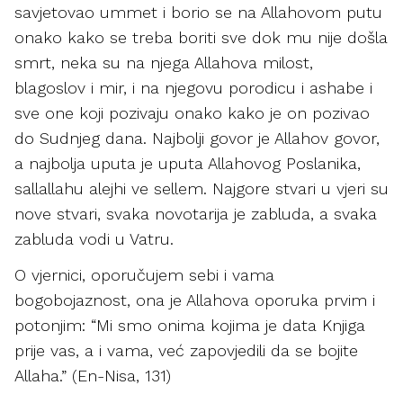
savjetovao ummet i borio se na Allahovom putu
onako kako se treba boriti sve dok mu nije došla
smrt, neka su na njega Allahova milost,
blagoslov i mir, i na njegovu porodicu i ashabe i
sve one koji pozivaju onako kako je on pozivao
do Sudnjeg dana. Najbolji govor je Allahov govor,
a najbolja uputa je uputa Allahovog Poslanika,
sallallahu alejhi ve sellem. Najgore stvari u vjeri su
nove stvari, svaka novotarija je zabluda, a svaka
zabluda vodi u Vatru.
O vjernici, oporučujem sebi i vama
bogobojaznost, ona je Allahova oporuka prvim i
potonjim: “Mi smo onima kojima je data Knjiga
prije vas, a i vama, već zapovjedili da se bojite
Allaha.” (En-Nisa, 131)