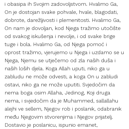
i obasipa ih Svojim zadovoljstvom. Hvalimo Ga,
On je dostojan svake pohvale, hvale, blagodati,
dobrote, darežljivosti i plemenitosti. Hvalimo Ga,
On nam je dovoljan, kod Njega tražimo utočište
od svakog iskušenja i nevolje, i od svake brige
tuge i bola. Hvalimo Ga, od Njega pomoć i
oprost tražimo, vjerujemo u Njega i uzdamo se u
Njega, Njemu se utječemo od zla naših duša i
naših loših djela. Koga Allah uputi, niko ga u
zabludu ne može odvesti, a koga On u zabludi
ostavi, niko ga ne može uputiti. Svjedočim da
nema boga osim Allaha, Jedinog, Koji druga
nema, i svjedočim da je Muhammed, sallallahu
alejhi ve sellem, Njegov rob i poslanik, odabranik
među Njegovim stvorenjima i Njegov prijatelj.
Dostavio je poslanicu, ispunio emanet,