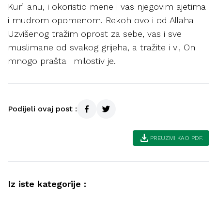
Kurʼanu, i okoristio mene i vas njegovim ajetima
i mudrom opomenom. Rekoh ovo i od Allaha
Uzvišenog tražim oprost za sebe, vas i sve
muslimane od svakog grijeha, a tražite i vi, On
mnogo prašta i milostiv je.
Podijeli ovaj post :
download
PREUZMI KAO PDF.
Iz iste kategorije :
Ahlak