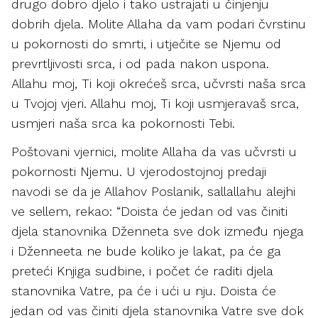
drugo dobro djelo i tako ustrajati u činjenju
dobrih djela. Molite Allaha da vam podari čvrstinu
u pokornosti do smrti, i utječite se Njemu od
prevrtljivosti srca, i od pada nakon uspona.
Allahu moj, Ti koji okrećeš srca, učvrsti naša srca
u Tvojoj vjeri. Allahu moj, Ti koji usmjeravaš srca,
usmjeri naša srca ka pokornosti Tebi.
Poštovani vjernici, molite Allaha da vas učvrsti u
pokornosti Njemu. U vjerodostojnoj predaji
navodi se da je Allahov Poslanik, sallallahu alejhi
ve sellem, rekao: “Doista će jedan od vas činiti
djela stanovnika Dženneta sve dok između njega
i Dženneeta ne bude koliko je lakat, pa će ga
preteći Knjiga sudbine, i počet će raditi djela
stanovnika Vatre, pa će i ući u nju. Doista će
jedan od vas činiti djela stanovnika Vatre sve dok