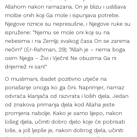
Allahom nakon ramazana. On je blizu i uslišava
molbe onih koji Ga mole i ispunjava potrebe.
Njegove riznice su nepresušne, i Njegove ruke su
ispružene: “Njemu se mole oni koji su na
nebesima i na Zemlji; svakog časa On se zanima
nečim” (Er-Rahman, 29); “Allah je – nema boga
osim Njega – Živi i Vječni! Ne obuzima Ga ni
drijemež ni san!”
O muslimani, ibadet pozitivno utječe na
ponašanje onoga ko ga čini. Naprimjer, namaz
odvraća klanjača od razvrata i loših djela. Jedan
od znakova primanja djela kod Allaha jeste
promjena nabolje. Kako je samo lijepo, nakon
lošeg djela, učiniti dobro djelo koje će pobrisati
loše, a još ljepše je, nakon dobrog djela, učiniti