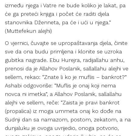
između njega i Vatre ne bude koliko je lakat, pa
će ga preteći knjiga i počet će raditi djela
stanovnika Dženneta, pa će i ući u njega.”
(Muttefekun alejhi)
O vjernici, čuvajte se upropaštavanja djela, činite
sve da ona budu primljena i klonite se uzroka
gubitka nagrade. Ebu Hurejra, radijallahu anhu,
prenosi da je Allahov Poslanik, sallallahu alejhi ve
sellem, rekao: “Znate li ko je muflis – bankrot?”
Ashabi odgovoriše: “Muflis je onaj koji nema
novca ni imetka”, a Allahov Poslanik, sallallahu
alejhi ve sellem, reče: “Zaista je pravi bankrot
(propalica) iz moga ummeta onaj ko dođe na
Sudnji dan sa namazom, postom, zekatom, a na
dunjaluku je ovoga uvrijedio, onoga potvorio,