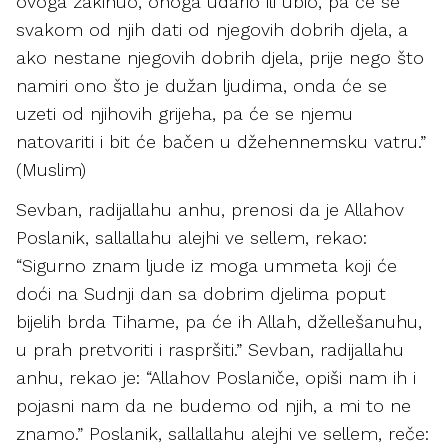
ovoga zakinuo, onoga udario ili ubio, pa će se
svakom od njih dati od njegovih dobrih djela, a
ako nestane njegovih dobrih djela, prije nego što
namiri ono što je dužan ljudima, onda će se
uzeti od njihovih grijeha, pa će se njemu
natovariti i bit će bačen u džehennemsku vatru.”
(Muslim)
Sevban, radijallahu anhu, prenosi da je Allahov
Poslanik, sallallahu alejhi ve sellem, rekao:
“Sigurno znam ljude iz moga ummeta koji će
doći na Sudnji dan sa dobrim djelima poput
bijelih brda Tihame, pa će ih Allah, džellešanuhu,
u prah pretvoriti i raspršiti.” Sevban, radijallahu
anhu, rekao je: “Allahov Poslaniče, opiši nam ih i
pojasni nam da ne budemo od njih, a mi to ne
znamo.” Poslanik, sallallahu alejhi ve sellem, reče: