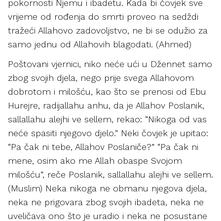
pokornosti Njemu i ibadetu. Kada bi čovjek sve
vrijeme od rođenja do smrti proveo na sedždi
tražeći Allahovo zadovoljstvo, ne bi se odužio za
samo jednu od Allahovih blagodati. (Ahmed)
Poštovani vjernici, niko neće ući u Džennet samo
zbog svojih djela, nego prije svega Allahovom
dobrotom i milošću, kao što se prenosi od Ebu
Hurejre, radijallahu anhu, da je Allahov Poslanik,
sallallahu alejhi ve sellem, rekao: “Nikoga od vas
neće spasiti njegovo djelo.” Neki čovjek je upitao:
“Pa čak ni tebe, Allahov Poslaniče?” “Pa čak ni
mene, osim ako me Allah obaspe Svojom
milošću”, reče Poslanik, sallallahu alejhi ve sellem.
(Muslim) Neka nikoga ne obmanu njegova djela,
neka ne prigovara zbog svojih ibadeta, neka ne
uveličava ono što je uradio i neka ne posustane