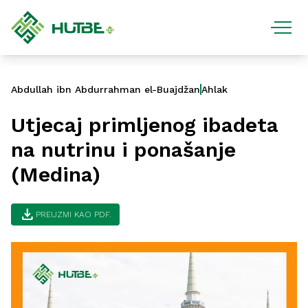
Abdullah ibn Abdurrahman el-Buajdžan
Ahlak
Utjecaj primljenog ibadeta
na nutrinu i ponašanje
(Medina)
download
PREUZMI KAO PDF.