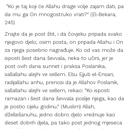
“Ko je taj koji će Allahu drage volje zajam dati, pa
da mu ga On mnogostruko vrati?” (El-Bekara,
245)
Znajte da je post štit, i da čovjeku pripada svako
njegovo djelo, osim posta, on pripada Allahu i On
za njega posebno nagrađuje. Ko od vas može da
isposti šest dana ševvala, neka to učini, jer je
post ovih dana sunnet i praksa Poslanika,
sallallahu alejhi ve sellem. Ebu Ejjub el-Ensari,
radijallahu anhu, prenosi da je Allahov Poslanik,
sallallahu alejhi ve sellem, rekao: “Ko isposti
ramazan i šest dana ševvala poslije njega, kao da
je postio cijelu godinu.” (Muslim) Allah,
džellešanuhu, jedno dobro djelo vrednuje kao
deset dobrih djela, pa tako post jednog mjeseca