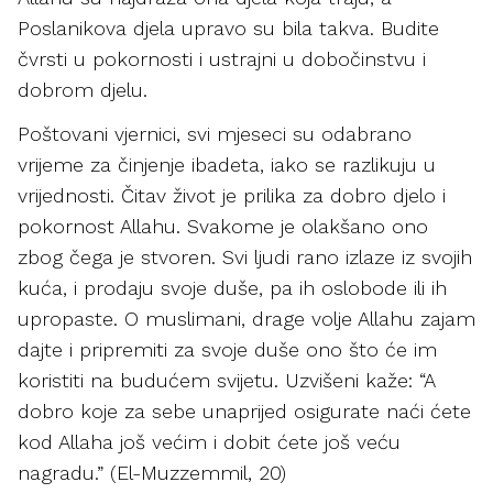
Poslanikova djela upravo su bila takva. Budite
čvrsti u pokornosti i ustrajni u dobočinstvu i
dobrom djelu.
Poštovani vjernici, svi mjeseci su odabrano
vrijeme za činjenje ibadeta, iako se razlikuju u
vrijednosti. Čitav život je prilika za dobro djelo i
pokornost Allahu. Svakome je olakšano ono
zbog čega je stvoren. Svi ljudi rano izlaze iz svojih
kuća, i prodaju svoje duše, pa ih oslobode ili ih
upropaste. O muslimani, drage volje Allahu zajam
dajte i pripremiti za svoje duše ono što će im
koristiti na budućem svijetu. Uzvišeni kaže: “A
dobro koje za sebe unaprijed osigurate naći ćete
kod Allaha još većim i dobit ćete još veću
nagradu.” (El-Muzzemmil, 20)