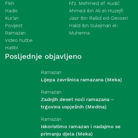
Fikh
hfz. Mehmed ef. Kudić
Hadis
Ahmed ibn Ali el-Huzejfi
Kur’an
Jasir ibn Rašid ed-Devseri
Povijest
Halid ibn Sulejman el-
Ramazan
Muhenna
Video hutbe
Hatibi
Posljednje objavljeno
Ramazan
Lijepa završnica ramazana (Meka)
Ramazan
Zadnjih deset noći ramazana –
trgovina uspješnih (Medina)
Ramazan
Iskoristimo ramazan i nadajmo se
primanju djela (Meka)