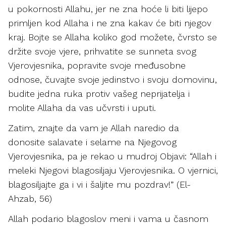
u pokornosti Allahu, jer ne zna hoće li biti lijepo
primljen kod Allaha i ne zna kakav će biti njegov
kraj. Bojte se Allaha koliko god možete, čvrsto se
držite svoje vjere, prihvatite se sunneta svog
Vjerovjesnika, popravite svoje međusobne
odnose, čuvajte svoje jedinstvo i svoju domovinu,
budite jedna ruka protiv vašeg neprijatelja i
molite Allaha da vas učvrsti i uputi.
Zatim, znajte da vam je Allah naredio da
donosite salavate i selame na Njegovog
Vjerovjesnika, pa je rekao u mudroj Objavi: “Allah i
meleki Njegovi blagosiljaju Vjerovjesnika. O vjernici,
blagosiljajte ga i vi i šaljite mu pozdrav!” (El-
Ahzab, 56)
Allah podario blagoslov meni i vama u časnom