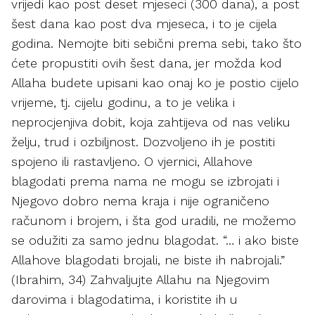
vrijedi kao post deset mjeseci (300 dana), a post
šest dana kao post dva mjeseca, i to je cijela
godina. Nemojte biti sebični prema sebi, tako što
ćete propustiti ovih šest dana, jer možda kod
Allaha budete upisani kao onaj ko je postio cijelo
vrijeme, tj. cijelu godinu, a to je velika i
neprocjenjiva dobit, koja zahtijeva od nas veliku
želju, trud i ozbiljnost. Dozvoljeno ih je postiti
spojeno ili rastavljeno. O vjernici, Allahove
blagodati prema nama ne mogu se izbrojati i
Njegovo dobro nema kraja i nije ograničeno
računom i brojem, i šta god uradili, ne možemo
se odužiti za samo jednu blagodat. “… i ako biste
Allahove blagodati brojali, ne biste ih nabrojali.”
(Ibrahim, 34) Zahvaljujte Allahu na Njegovim
darovima i blagodatima, i koristite ih u