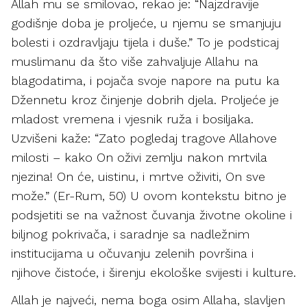
Allah mu se smilovao, rekao je: “Najzdravije
godišnje doba je proljeće, u njemu se smanjuju
bolesti i ozdravljaju tijela i duše.” To je podsticaj
muslimanu da što više zahvaljuje Allahu na
blagodatima, i pojača svoje napore na putu ka
Džennetu kroz činjenje dobrih djela. Proljeće je
mladost vremena i vjesnik ruža i bosiljaka.
Uzvišeni kaže: “Zato pogledaj tragove Allahove
milosti – kako On oživi zemlju nakon mrtvila
njezina! On će, uistinu, i mrtve oživiti, On sve
može.” (Er-Rum, 50) U ovom kontekstu bitno je
podsjetiti se na važnost čuvanja životne okoline i
biljnog pokrivača, i saradnje sa nadležnim
institucijama u očuvanju zelenih površina i
njihove čistoće, i širenju ekološke svijesti i kulture.
Allah je najveći, nema boga osim Allaha, slavljen