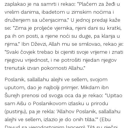
zaplakao je na samrti i rekao: “Plačem za žeđi u
vrelim danima, ibadetom u zimskim noćima i
druženjem sa učenjacima.” U jednoj predaji kaže
se: “Zima je proljeće vjernika, njeni dani su kratki,
pa ih on posti, a njene noći su duge, pa klanja u
njima.” Ibn Dževzi, Allah mu se smilovao, rekao je:
“Svaki čovjek trebao bi cijeniti svoje vrijeme i znati
njegovu vrijednost, i ne potrošiti nijedan njegov
trenutak izvan pokornosti Allahu.”
Poslanik, sallallahu alejhi ve sellem, svojom
uputom, dao je najbolji primjer. Mikdam ibn
Šurejh prenosi od svoga oca da je rekao: “Upitao
sam Aišu o Poslanikovom izlasku u prirodu
(pustinju), pa je rekla: ‘Allahov Poslanik, sallallahu
alejhi ve sellem, izlazio je do onih tilāa.’” (Ebu
Davud sa vjerodostojnim lancem) Tilā su riječni