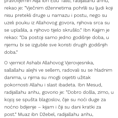
pravovjernih Alija ibn Ebu Talib, radijallahu anhu,
rekao je: “Vječnim džennetima pohrlili su ljudi koji
nisu pretekli druge u namazu i postu, nego su
uzeli pouku iz Allahovog govora, njihova srca su
se uplašila, a njihovo tijelo skrušilo.” Ibn Kajjim je
rekao: “Da postoji samo jedno godišnje doba, u
njemu bi se izgubile sve koristi drugih godišnjih
doba.”
O vjernici! Ashabi Allahovog Vjerovjesnika,
sallallahu alejhi ve sellem, radovali su se hladnim
danima, u njima su mogli osjetiti užitak
pokornosti Allahu i slast ibadeta. Ibn Mesud,
radijallahu anhu, govorio je: “Dobro došla, zimo, u
kojoj se spušta blagoslov, čije su noći duge za
noćno bdijenje – kijam i čiji su dani kratki za
post.” Muaz ibn Džebel, radijallahu anhu,