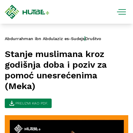
Abdurrahman ibn Abdulaziz es-Sudejs
Društvo
Stanje muslimana kroz
godišnja doba i poziv za
pomoć unesrećenima
(Meka)
download
PREUZMI KAO PDF.