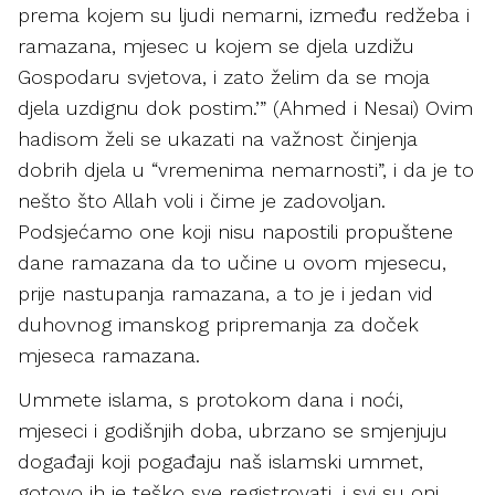
prema kojem su ljudi nemarni, između redžeba i
ramazana, mjesec u kojem se djela uzdižu
Gospodaru svjetova, i zato želim da se moja
djela uzdignu dok postim.’” (Ahmed i Nesai) Ovim
hadisom želi se ukazati na važnost činjenja
dobrih djela u “vremenima nemarnosti”, i da je to
nešto što Allah voli i čime je zadovoljan.
Podsjećamo one koji nisu napostili propuštene
dane ramazana da to učine u ovom mjesecu,
prije nastupanja ramazana, a to je i jedan vid
duhovnog imanskog pripremanja za doček
mjeseca ramazana.
Ummete islama, s protokom dana i noći,
mjeseci i godišnjih doba, ubrzano se smjenjuju
događaji koji pogađaju naš islamski ummet,
gotovo ih je teško sve registrovati, i svi su oni