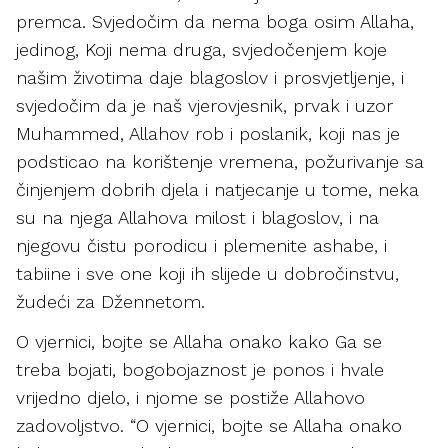
premca. Svjedočim da nema boga osim Allaha,
jedinog, Koji nema druga, svjedočenjem koje
našim životima daje blagoslov i prosvjetljenje, i
svjedočim da je naš vjerovjesnik, prvak i uzor
Muhammed, Allahov rob i poslanik, koji nas je
podsticao na korištenje vremena, požurivanje sa
činjenjem dobrih djela i natjecanje u tome, neka
su na njega Allahova milost i blagoslov, i na
njegovu čistu porodicu i plemenite ashabe, i
tabiine i sve one koji ih slijede u dobročinstvu,
žudeći za Džennetom.
O vjernici, bojte se Allaha onako kako Ga se
treba bojati, bogobojaznost je ponos i hvale
vrijedno djelo, i njome se postiže Allahovo
zadovoljstvo. “O vjernici, bojte se Allaha onako