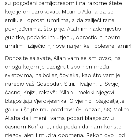
su pogođeni zemljotresom i na razorne štete
koje je on uzrokovao. Molimo Allaha da se
smiluje i oprosti umrlima, a da zaliječi rane
povrijeđenima, što prije. Allah im nadomjestio
gubitke, podario im utjehu, oprostio njihovim
umrlim i izliječio njihove ranjenike i bolesne, amin!
Donosite salavate, Allah vam se smilovao, na
onoga kojem je uzdignut spomen među
svjetovima, najboljeg čovjeka, kao što vam je
naredio vaš Gospodar, Silni, Hvaljeni, u Svojoj
časnoj Knjizi, rekavši: “Allah i meleki Njegovi
blagosiljaju Vjerovjesnika. O vjernici, blagosiljajte
ga i vi i šaljite mu pozdrav!” (El-Ahzab, 56) Molim
Allaha da i meni i vama podari blagoslov u
časnom Kurʼanu, i da podari da nam koriste
njegovi ajeti i mudra opomena. Rekoh ovo i od