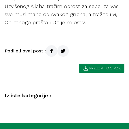
Uzvišenog Allaha tražim oprost za sebe, za vas i
sve muslimane od svakog grijeha, a tražite i vi,
On mnogo prašta i On je milostiv.
Podijeli ovaj post :
download
PREUZMI KAO PDF.
Iz iste kategorije :
Društvo
Radno mjesto – ibadet, emanet i
Društvo
odgovornost (Medina)
Kako postići lijep život (Medina)