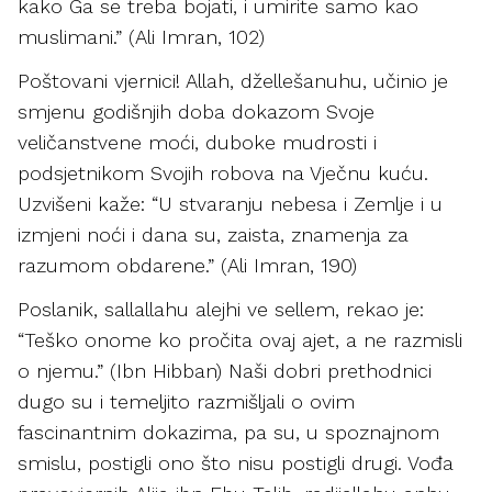
kako Ga se treba bojati, i umirite samo kao
muslimani.” (Ali Imran, 102)
Poštovani vjernici! Allah, džellešanuhu, učinio je
smjenu godišnjih doba dokazom Svoje
veličanstvene moći, duboke mudrosti i
podsjetnikom Svojih robova na Vječnu kuću.
Uzvišeni kaže: “U stvaranju nebesa i Zemlje i u
izmjeni noći i dana su, zaista, znamenja za
razumom obdarene.” (Ali Imran, 190)
Poslanik, sallallahu alejhi ve sellem, rekao je:
“Teško onome ko pročita ovaj ajet, a ne razmisli
o njemu.” (Ibn Hibban) Naši dobri prethodnici
dugo su i temeljito razmišljali o ovim
fascinantnim dokazima, pa su, u spoznajnom
smislu, postigli ono što nisu postigli drugi. Vođa