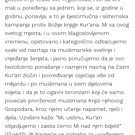
mali u poređenju sa jednim, koji se, iz godine u
godinu, ponavlja, a to je bjesomučna i sistemska
kampanja protiv Božije knjige Kur’ana. Mi sa ovog
svetog mjesta, i u ovom blagoslovljenom
vremenu, opetovano i kategorično odbacujemo
svaki vid nasrtaja na muslimanske svetinje i
vrijeđanje šerijata, i jasno poručujemo da je ovo
bezobzirno ponašanje i namjerni nasrtaj na časni
Kur’an zločin i povređivanje osjećaja više od
milijardu i po muslimana u svim dijelovima
svijeta, i da je to ogavni terorizam koji će samo
povećati privrženost muslimana Knjizi njihovog
Gospodara, kroz njeno učenje napamet, riječi i
djela. Uzvišeni kaže: “Mi, uistinu, Kur’an
objavljujemo i zaista ćemo Mi nad njim bdjeti!”
(El-Hidžr, 9) Nameće se potreba za uvođenjem