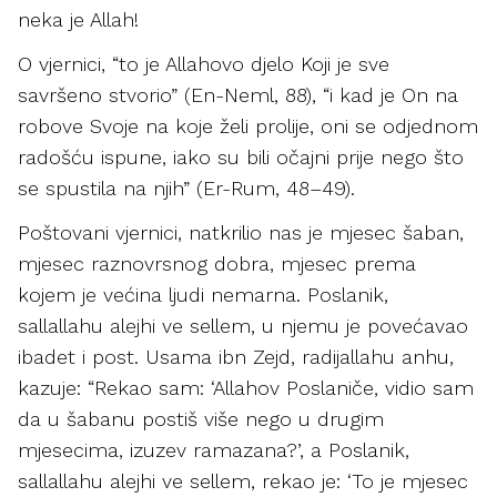
neka je Allah!
O vjernici, “to je Allahovo djelo Koji je sve
savršeno stvorio” (En-Neml, 88), “i kad je On na
robove Svoje na koje želi prolije, oni se odjednom
radošću ispune, iako su bili očajni prije nego što
se spustila na njih” (Er-Rum, 48–49).
Poštovani vjernici, natkrilio nas je mjesec šaban,
mjesec raznovrsnog dobra, mjesec prema
kojem je većina ljudi nemarna. Poslanik,
sallallahu alejhi ve sellem, u njemu je povećavao
ibadet i post. Usama ibn Zejd, radijallahu anhu,
kazuje: “Rekao sam: ‘Allahov Poslaniče, vidio sam
da u šabanu postiš više nego u drugim
mjesecima, izuzev ramazana?’, a Poslanik,
sallallahu alejhi ve sellem, rekao je: ‘To je mjesec