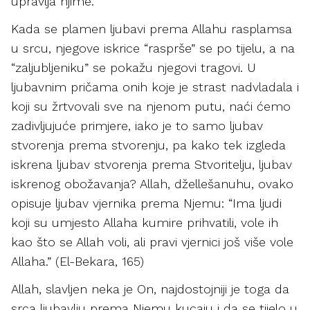
upravlja njime.
Kada se plamen ljubavi prema Allahu rasplamsa
u srcu, njegove iskrice “rasprše” se po tijelu, a na
“zaljubljeniku” se pokažu njegovi tragovi. U
ljubavnim pričama onih koje je strast nadvladala i
koji su žrtvovali sve na njenom putu, naći ćemo
zadivljujuće primjere, iako je to samo ljubav
stvorenja prema stvorenju, pa kako tek izgleda
iskrena ljubav stvorenja prema Stvoritelju, ljubav
iskrenog obožavanja? Allah, džellešanuhu, ovako
opisuje ljubav vjernika prema Njemu: “Ima ljudi
koji su umjesto Allaha kumire prihvatili, vole ih
kao što se Allah voli, ali pravi vjernici još više vole
Allaha.” (El-Bekara, 165)
Allah, slavljen neka je On, najdostojniji je toga da
srca ljubavlju prema Njemu kucaju i da se tijelo u