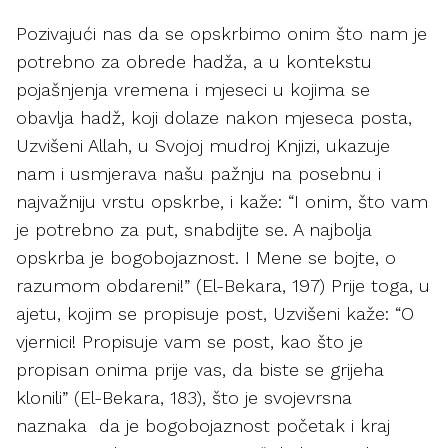
Pozivajući nas da se opskrbimo onim što nam je
potrebno za obrede hadža, a u kontekstu
pojašnjenja vremena i mjeseci u kojima se
obavlja hadž, koji dolaze nakon mjeseca posta,
Uzvišeni Allah, u Svojoj mudroj Knjizi, ukazuje
nam i usmjerava našu pažnju na posebnu i
najvažniju vrstu opskrbe, i kaže: “I onim, što vam
je potrebno za put, snabdijte se. A najbolja
opskrba je bogobojaznost. I Mene se bojte, o
razumom obdareni!” (El-Bekara, 197) Prije toga, u
ajetu, kojim se propisuje post, Uzvišeni kaže: “O
vjernici! Propisuje vam se post, kao što je
propisan onima prije vas, da biste se grijeha
klonili” (El-Bekara, 183), što je svojevrsna
naznaka da je bogobojaznost početak i kraj