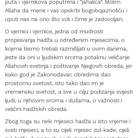
puta i vjernikova poputnina i “jahalica”. Molim
Allaha da mene i vas opskrbi bogobojaznošću i
uputi nas na ono što voli i čime je zadovoljan.
O vjernici i vjernice, jedna od mudrosti
propisivanja hadža u određenim mjesecima, o
kojima bismo trebali razmišljati u ovim danima,
jeste da oni u ljudskim srcima potaknu veličanje
Allahovih svetinja i poštivanje Njegovih obreda, jer
kako god je Zakonodavac obredima dao
prostornu svetost, isto tako dao im je
vremensku svetost, a sve u cilju podizanja svijesti
ljudi, u njihovim srcima i dušama, o važnosti i
veličini hadžskih obreda.
Zbog toga su neki mjeseci hadža u isto vrijeme i
sveti mjeseci, a to su cijeli mjesec zul-kade, cijeli