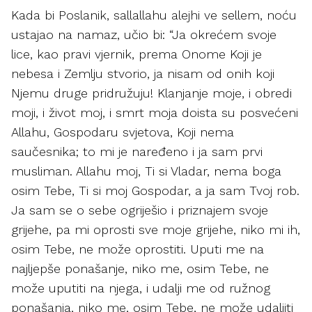
Kada bi Poslanik, sallallahu alejhi ve sellem, noću
ustajao na namaz, učio bi: “Ja okrećem svoje
lice, kao pravi vjernik, prema Onome Koji je
nebesa i Zemlju stvorio, ja nisam od onih koji
Njemu druge pridružuju! Klanjanje moje, i obredi
moji, i život moj, i smrt moja doista su posvećeni
Allahu, Gospodaru svjetova, Koji nema
saučesnika; to mi je naređeno i ja sam prvi
musliman. Allahu moj, Ti si Vladar, nema boga
osim Tebe, Ti si moj Gospodar, a ja sam Tvoj rob.
Ja sam se o sebe ogriješio i priznajem svoje
grijehe, pa mi oprosti sve moje grijehe, niko mi ih,
osim Tebe, ne može oprostiti. Uputi me na
najljepše ponašanje, niko me, osim Tebe, ne
može uputiti na njega, i udalji me od ružnog
ponašanja, niko me, osim Tebe, ne može udaljiti