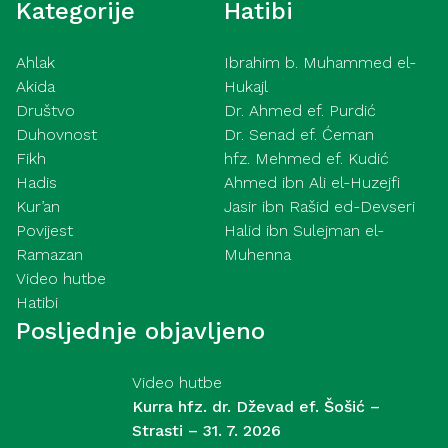
Kategorije
Hatibi
Ahlak
Ibrahim b. Muhammed el-
Akida
Hukajl
Društvo
Dr. Ahmed ef. Purdić
Duhovnost
Dr. Senad ef. Ćeman
Fikh
hfz. Mehmed ef. Kudić
Hadis
Ahmed ibn Ali el-Huzejfi
Kur’an
Jasir ibn Rašid ed-Devseri
Povijest
Halid ibn Sulejman el-
Ramazan
Muhenna
Video hutbe
Hatibi
Posljednje objavljeno
Video hutbe
Kurra hfz. dr. Dževad ef. Šošić –
Strasti – 31. 7. 2026