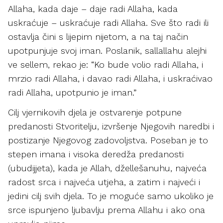
Allaha, kada daje – daje radi Allaha, kada
uskraćuje – uskraćuje radi Allaha. Sve što radi ili
ostavlja čini s lijepim nijetom, a na taj način
upotpunjuje svoj iman. Poslanik, sallallahu alejhi
ve sellem, rekao je: “Ko bude volio radi Allaha, i
mrzio radi Allaha, i davao radi Allaha, i uskraćivao
radi Allaha, upotpunio je iman.”
Cilj vjernikovih djela je ostvarenje potpune
predanosti Stvoritelju, izvršenje Njegovih naredbi i
postizanje Njegovog zadovoljstva. Poseban je to
stepen imana i visoka deredža predanosti
(ubudijjeta), kada je Allah, džellešanuhu, najveća
radost srca i najveća utjeha, a zatim i najveći i
jedini cilj svih djela. To je moguće samo ukoliko je
srce ispunjeno ljubavlju prema Allahu i ako ona