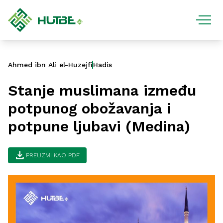
Ahmed ibn Ali el-Huzejfi
Hadis
Stanje muslimana između
potpunog obožavanja i
potpune ljubavi (Medina)
download
PREUZMI KAO PDF.