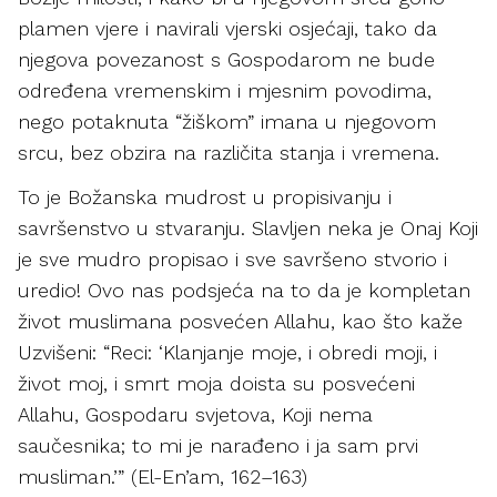
plamen vjere i navirali vjerski osjećaji, tako da
njegova povezanost s Gospodarom ne bude
određena vremenskim i mjesnim povodima,
nego potaknuta “žiškom” imana u njegovom
srcu, bez obzira na različita stanja i vremena.
To je Božanska mudrost u propisivanju i
savršenstvo u stvaranju. Slavljen neka je Onaj Koji
je sve mudro propisao i sve savršeno stvorio i
uredio! Ovo nas podsjeća na to da je kompletan
život muslimana posvećen Allahu, kao što kaže
Uzvišeni: “Reci: ‘Klanjanje moje, i obredi moji, i
život moj, i smrt moja doista su posvećeni
Allahu, Gospodaru svjetova, Koji nema
saučesnika; to mi je narađeno i ja sam prvi
musliman.’” (El-En’am, 162–163)