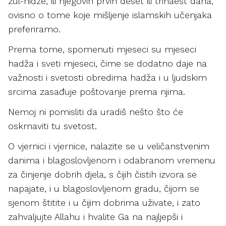
zul-hidže, ili njegovih prvih deset ili trinaest dana,
ovisno o tome koje mišljenje islamskih učenjaka
preferiramo.
Prema tome, spomenuti mjeseci su mjeseci
hadža i sveti mjeseci, čime se dodatno daje na
važnosti i svetosti obredima hadža i u ljudskim
srcima zasađuje poštovanje prema njima.
Nemoj ni pomisliti da uradiš nešto što će
oskrnaviti tu svetost.
O vjernici i vjernice, nalazite se u veličanstvenim
danima i blagoslovljenom i odabranom vremenu
za činjenje dobrih djela, s čijih čistih izvora se
napajate, i u blagoslovljenom gradu, čijom se
sjenom štitite i u čijim dobrima uživate, i zato
zahvaljujte Allahu i hvalite Ga na najljepši i