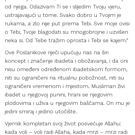
od njega. Odazivam Ti se i slijedim Tvoju vjeru,
ustrajavajući u tome. Svako dobro u Tvojim je
rukama, a zlo nije put prema Tebi. Sve moje ovisi
o Tebi, Tvoje blagodati su mnogobrojne i uzvišen
neka si. Od Tebe tražim oprosta i Tebi se kajem.”
Ove Poslanikove riječi upućuju nas na širi
koncept i značenje ibadeta i obožavanja, i da oni
nisu omeđeni određenom ibadetskom formom,
niti su ograničeni na ritualnu pobožnost, niti su
ograničeni vremenom i mjestom. Musliman živi
ibadet u njegovoj punini, hrani se njegovim
plodovima i uživa u njegovim baščama. On mu je
jedini smiraj i jedino utočište.
Vjernik kompletan svoj život posvećuje Allahu:
kada voli – voli radi Allaha, kada mrzi – mrzi radi