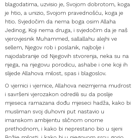
blagodatima, uzvisio je, Svojom dobrotom, koga
je htio, a unizio, Svojom pravednošću, koga je
htio. Svjedočim da nema boga osim Allaha
Jedinog, Koji nema druga, i svjedočim da je naš
vjerovjesnik Muhammed, sallallahu alejhi ve
sellem, Njegov rob i poslanik, najbolje i
najodabranije od Njegovih stvorenja, neka su na
njega, na njegovu porodicu, ashabe i one koji ih
slijede Allahova milost, spas i blagoslov.
O vjernici i vjernice, Allahova neizmjerna mudrost
i savršeni vjerozakon odredili su da poslije
mjeseca ramazana dođu mjeseci hadža, kako bi
musliman svoj duhovni put nastavio u
imanskom ambijentu sličnom onome
prethodnom, i kako bi neprestano bio u sjeni
Božije milosti, i kako bi u njegovom srcu gorio