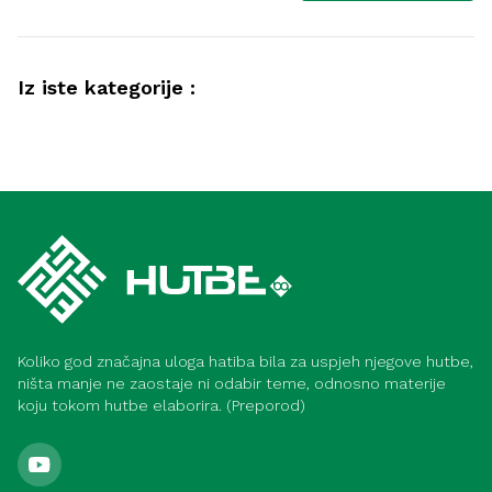
Iz iste kategorije :
Društvo
Kako postići lijep život (Medina)
Hadis
Dobročinstvo prema roditeljima (Meka)
Koliko god značajna uloga hatiba bila za uspjeh njegove hutbe,
ništa manje ne zaostaje ni odabir teme, odnosno materije
koju tokom hutbe elaborira. (Preporod)