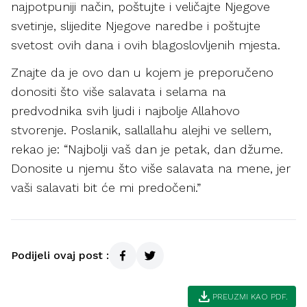
najpotpuniji način, poštujte i veličajte Njegove
svetinje, slijedite Njegove naredbe i poštujte
svetost ovih dana i ovih blagoslovljenih mjesta.
Znajte da je ovo dan u kojem je preporučeno
donositi što više salavata i selama na
predvodnika svih ljudi i najbolje Allahovo
stvorenje. Poslanik, sallallahu alejhi ve sellem,
rekao je: “Najbolji vaš dan je petak, dan džume.
Donosite u njemu što više salavata na mene, jer
vaši salavati bit će mi predočeni.”
Podijeli ovaj post :
download
PREUZMI KAO PDF.