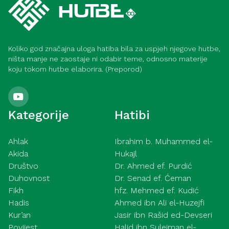
Koliko god značajna uloga hatiba bila za uspjeh njegove hutbe,
ništa manje ne zaostaje ni odabir teme, odnosno materije
koju tokom hutbe elaborira. (Preporod)
Kategorije
Hatibi
Ahlak
Ibrahim b. Muhammed el-
Akida
Hukajl
Društvo
Dr. Ahmed ef. Purdić
Duhovnost
Dr. Senad ef. Ćeman
Fikh
hfz. Mehmed ef. Kudić
Hadis
Ahmed ibn Ali el-Huzejfi
Kur’an
Jasir ibn Rašid ed-Devseri
Povijest
Halid ibn Sulejman el-