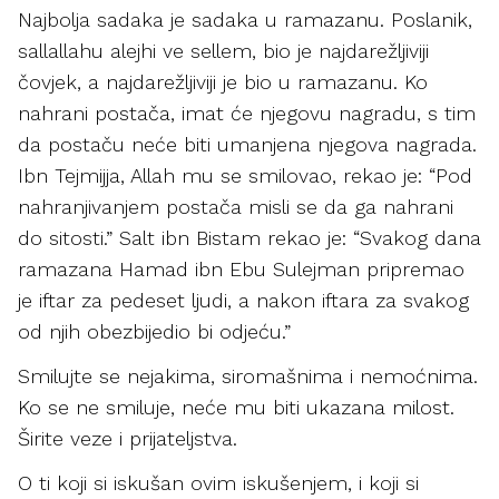
Najbolja sadaka je sadaka u ramazanu. Poslanik,
sallallahu alejhi ve sellem, bio je najdarežljiviji
čovjek, a najdarežljiviji je bio u ramazanu. Ko
nahrani postača, imat će njegovu nagradu, s tim
da postaču neće biti umanjena njegova nagrada.
Ibn Tejmijja, Allah mu se smilovao, rekao je: “Pod
nahranjivanjem postača misli se da ga nahrani
do sitosti.” Salt ibn Bistam rekao je: “Svakog dana
ramazana Hamad ibn Ebu Sulejman pripremao
je iftar za pedeset ljudi, a nakon iftara za svakog
od njih obezbijedio bi odjeću.”
Smilujte se nejakima, siromašnima i nemoćnima.
Ko se ne smiluje, neće mu biti ukazana milost.
Širite veze i prijateljstva.
O ti koji si iskušan ovim iskušenjem, i koji si