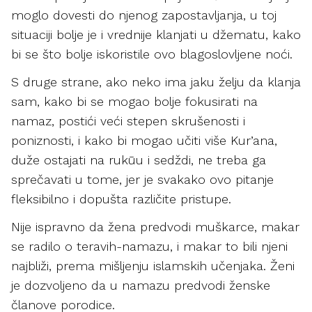
moglo dovesti do njenog zapostavljanja, u toj
situaciji bolje je i vrednije klanjati u džematu, kako
bi se što bolje iskoristile ovo blagoslovljene noći.
S druge strane, ako neko ima jaku želju da klanja
sam, kako bi se mogao bolje fokusirati na
namaz, postići veći stepen skrušenosti i
poniznosti, i kako bi mogao učiti više Kur’ana,
duže ostajati na rukūu i sedždi, ne treba ga
sprečavati u tome, jer je svakako ovo pitanje
fleksibilno i dopušta različite pristupe.
Nije ispravno da žena predvodi muškarce, makar
se radilo o teravih-namazu, i makar to bili njeni
najbliži, prema mišljenju islamskih učenjaka. Ženi
je dozvoljeno da u namazu predvodi ženske
članove porodice.