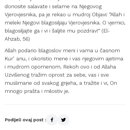
donosite salavate i selame na Njegovog
Vjerovjesnika, pa je rekao u mudroj Objavi: “Allah i
meleki Njegovi blagosiljaju Vjerovjesnika. O vjernici,
blagosiljajte ga i vi i šaljite mu pozdrav!” (El-
Ahzab, 56)
Allah podario blagoslov meni i vama u časnom
Kurʼanu, i okoristio mene i vas njegovim ajetima
i mudrom opomenom. Rekoh ovo i od Allaha
Uzvišenog tražim oprost za sebe, vas i sve
muslimane od svakog grijeha, a tražite i vi, On
mnogo prašta i milostiv je.
Podijeli ovaj post :