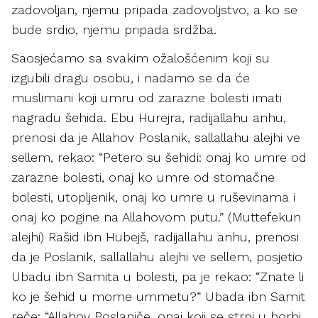
zadovoljan, njemu pripada zadovoljstvo, a ko se
bude srdio, njemu pripada srdžba.
Saosjećamo sa svakim ožalošćenim koji su
izgubili dragu osobu, i nadamo se da će
muslimani koji umru od zarazne bolesti imati
nagradu šehida. Ebu Hurejra, radijallahu anhu,
prenosi da je Allahov Poslanik, sallallahu alejhi ve
sellem, rekao: “Petero su šehidi: onaj ko umre od
zarazne bolesti, onaj ko umre od stomačne
bolesti, utopljenik, onaj ko umre u ruševinama i
onaj ko pogine na Allahovom putu.” (Muttefekun
alejhi) Rašid ibn Hubejš, radijallahu anhu, prenosi
da je Poslanik, sallallahu alejhi ve sellem, posjetio
Ubadu ibn Samita u bolesti, pa je rekao: “Znate li
ko je šehid u mome ummetu?” Ubada ibn Samit
reče: “Allahov Poslaniče, onaj koji se strpi u borbi