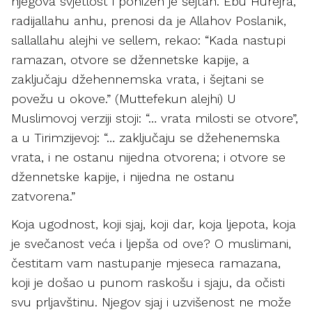
njegova svjetlost i ponižen je šejtan. Ebu Hurejra,
radijallahu anhu, prenosi da je Allahov Poslanik,
sallallahu alejhi ve sellem, rekao: “Kada nastupi
ramazan, otvore se džennetske kapije, a
zaključaju džehennemska vrata, i šejtani se
povežu u okove.” (Muttefekun alejhi) U
Muslimovoj verziji stoji: “… vrata milosti se otvore”,
a u Tirimzijevoj: “… zaključaju se džehenemska
vrata, i ne ostanu nijedna otvorena; i otvore se
džennetske kapije, i nijedna ne ostanu
zatvorena.”
Koja ugodnost, koji sjaj, koji dar, koja ljepota, koja
je svečanost veća i ljepša od ove? O muslimani,
čestitam vam nastupanje mjeseca ramazana,
koji je došao u punom raskošu i sjaju, da očisti
svu prljavštinu. Njegov sjaj i uzvišenost ne može