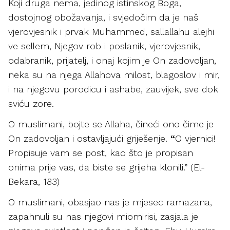
Koji druga nema, jedinog istinskog Boga,
dostojnog obožavanja, i svjedočim da je naš
vjerovjesnik i prvak Muhammed, sallallahu alejhi
ve sellem, Njegov rob i poslanik, vjerovjesnik,
odabranik, prijatelj, i onaj kojim je On zadovoljan,
neka su na njega Allahova milost, blagoslov i mir,
i na njegovu porodicu i ashabe, zauvijek, sve dok
sviću zore.
O muslimani, bojte se Allaha, čineći ono čime je
On zadovoljan i ostavljajući griješenje.
“
O vjernici!
Propisuje vam se post, kao što je propisan
onima prije vas, da biste se grijeha klonili.” (El-
Bekara, 183)
O muslimani, obasjao nas je mjesec ramazana,
zapahnuli su nas njegovi miomirisi, zasjala je