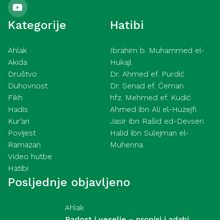
Kategorije
Hatibi
Ahlak
Ibrahim b. Muhammed el-
Akida
Hukajl
Društvo
Dr. Ahmed ef. Purdić
Duhovnost
Dr. Senad ef. Ćeman
Fikh
hfz. Mehmed ef. Kudić
Hadis
Ahmed ibn Ali el-Huzejfi
Kur’an
Jasir ibn Rašid ed-Devseri
Povijest
Halid ibn Sulejman el-
Ramazan
Muhenna
Video hutbe
Hatibi
Posljednje objavljeno
Ahlak
Radost i veselje – propisi i adabi