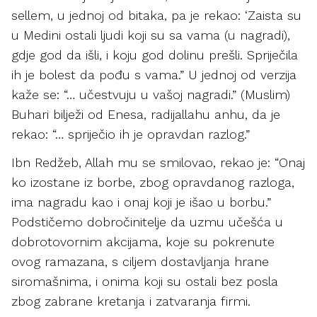
sellem, u jednoj od bitaka, pa je rekao: ‘Zaista su
u Medini ostali ljudi koji su sa vama (u nagradi),
gdje god da išli, i koju god dolinu prešli. Spriječila
ih je bolest da pođu s vama.” U jednoj od verzija
kaže se: “… učestvuju u vašoj nagradi.” (Muslim)
Buhari bilježi od Enesa, radijallahu anhu, da je
rekao: “… spriječio ih je opravdan razlog.”
Ibn Redžeb, Allah mu se smilovao, rekao je: “Onaj
ko izostane iz borbe, zbog opravdanog razloga,
ima nagradu kao i onaj koji je išao u borbu.”
Podstičemo dobročinitelje da uzmu učešća u
dobrotovornim akcijama, koje su pokrenute
ovog ramazana, s ciljem dostavljanja hrane
siromašnima, i onima koji su ostali bez posla
zbog zabrane kretanja i zatvaranja firmi.