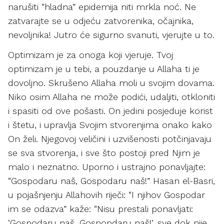
narušiti “hladna” epidemija niti mrkla noć. Ne
zatvarajte se u odjeću zatvorenika, očajnika,
nevoljnika! Jutro će sigurno svanuti, vjerujte u to.
Optimizam je za onoga koji vjeruje. Tvoj
optimizam je u tebi, a pouzdanje u Allaha ti je
dovoljno. Skrušeno Allaha moli u svojim dovama.
Niko osim Allaha ne može podići, udaljiti, otkloniti
i spasiti od ove pošasti. On jedini posjeduje korist
i štetu, i upravlja Svojim stvorenjima onako kako
On želi. Njegovoj veličini i uzvišenosti potčinjavaju
se sva stvorenja, i sve što postoji pred Njim je
malo i neznatno. Uporno i ustrajno ponavljajte:
“Gospodaru naš, Gospodaru naš!” Hasan el-Basri,
u pojašnjenju Allahovih riječi: “I njihov Gospodar
im se odazva” kaže: “Nisu prestali ponavljati:
‘Gospodaru naš, Gospopdaru naš!’, sve dok nije