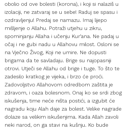
obolio od ove bolesti (korona), i koji si nalaziš u
izolaciji, ne zatvaraj se u sebe! Raduj se spasu i
ozdravljenju! Predaj se namazu. Imaj lijepo
mišljenje o Allahu. Potraži utjehu u zikru,
spominjanju Allaha i učenju Kur’ana. Ne padaj u
očaj i ne gubi nadu u Allahovu milost. Osloni se
na Vječno Živog, Koji ne umire. Ne dopusti
brigama da te savladaju. Brige su najopasniji
otrovi. Utječi se Allahu od brige i tuge. To što te
zadesilo kratkog je vijeka, i brzo će proći.
Zadovoljstvo Allahovom odredbom zaštita je
zdravom, i oaza bolesnom. Onaj ko se srdi zbog
iskušenja, time neće ništa postići, a izgubit će
nagradu koju Alah daje za bolest. Velike nagrade
dolaze sa velikim iskušenjima. Kada Allah zavoli
neki narod, on ga stavi na kušnju. Ko bude