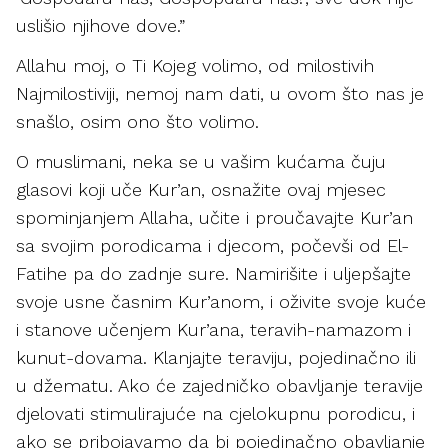
uslišio njihove dove.”
Allahu moj, o Ti Kojeg volimo, od milostivih
Najmilostiviji, nemoj nam dati, u ovom što nas je
snašlo, osim ono što volimo.
O muslimani, neka se u vašim kućama čuju
glasovi koji uče Kur’an, osnažite ovaj mjesec
spominjanjem Allaha, učite i proučavajte Kur’an
sa svojim porodicama i djecom, počevši od El-
Fatihe pa do zadnje sure. Namirišite i uljepšajte
svoje usne časnim Kur’anom, i oživite svoje kuće
i stanove učenjem Kur’ana, teravih-namazom i
kunut-dovama. Klanjajte teraviju, pojedinačno ili
u džematu. Ako će zajedničko obavljanje teravije
djelovati stimulirajuće na cjelokupnu porodicu, i
ako se pribojavamo da bi pojedinačno obavljanje