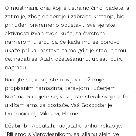
O muslimani, onaj koji je ustrajno činio ibadete, a
zatim je, zbog epidemije i zabrane kretanja, bio
prinuđen privremeno obustaviti sve vjerske
aktivnosti izvan svoje kuće, sa čvrstom
namjerom u srcu da će kada mu se ponovo
ukaže prilika, nastaviti tamo gdje je stao, njemu
će, nadati se, Allah, džellešanuhu, upisati punu
nagradu.
Radujte se, vi koji ste oživljavali džamije
propisanim namazima, teravijom i učenjem
Kur’ana. Radujete se, vi koji ste sterali svoje sofre
u džamijama za postače. Vaš Gospodar je
Dobročinitelj, Milostivi, Plemeniti.
Džabir ibn Abdullah, radijallahu anhu, rekao je:
“Bili smo s Vjerovjesnikom, sallallahu alejhi ve