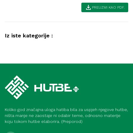
download
PREUZMI KAO PDF.
Iz iste kategorije :
Ramazan
Lijepa završnica ramazana (Meka)
Ramazan
Zadnjih deset noći ramazana – trgovina
uspješnih (Medina)
Koliko god značajna uloga hatiba bila za uspjeh njegove hutbe,
ništa manje ne zaostaje ni odabir teme, odnosno materije
koju tokom hutbe elaborira. (Preporod)