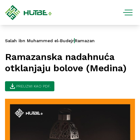
Salah ibn Muhammed el-Budejr
Ramazan
Ramazanska nadahnuća
otklanjaju bolove (Medina)
download
PREUZMI KAO PDF.