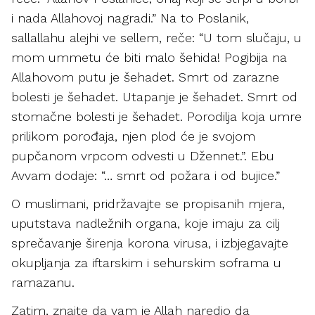
i nada Allahovoj nagradi.” Na to Poslanik,
sallallahu alejhi ve sellem, reče: “U tom slučaju, u
mom ummetu će biti malo šehida! Pogibija na
Allahovom putu je šehadet. Smrt od zarazne
bolesti je šehadet. Utapanje je šehadet. Smrt od
stomačne bolesti je šehadet. Porodilja koja umre
prilikom porođaja, njen plod će je svojom
pupčanom vrpcom odvesti u Džennet.”. Ebu
Avvam dodaje: “… smrt od požara i od bujice.”
O muslimani, pridržavajte se propisanih mjera,
uputstava nadležnih organa, koje imaju za cilj
sprečavanje širenja korona virusa, i izbjegavajte
okupljanja za iftarskim i sehurskim soframa u
ramazanu.
Zatim, znajte da vam je Allah naredio da