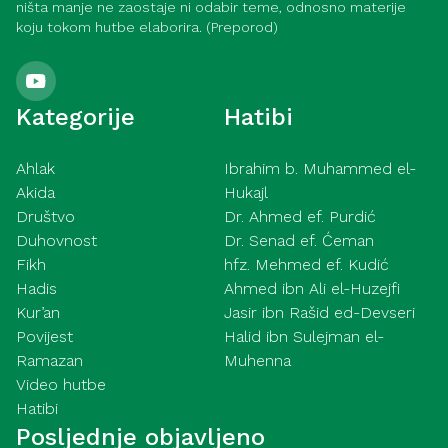
ništa manje ne zaostaje ni odabir teme, odnosno materije
koju tokom hutbe elaborira. (Preporod)
Kategorije
Hatibi
Ahlak
Ibrahim b. Muhammed el-
Akida
Hukajl
Društvo
Dr. Ahmed ef. Purdić
Duhovnost
Dr. Senad ef. Ćeman
Fikh
hfz. Mehmed ef. Kudić
Hadis
Ahmed ibn Ali el-Huzejfi
Kur’an
Jasir ibn Rašid ed-Devseri
Povijest
Halid ibn Sulejman el-
Ramazan
Muhenna
Video hutbe
Hatibi
Posljednje objavljeno