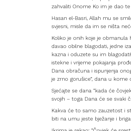
zahvaliti Onome Ko im je dao te 
Hasan el-Basri, Allah mu se smilo
svjesni, misle da im se ništa neć
Koliko je onih koje je obmanula hv
davao obilne blagodati, jedne iza 
kazna i oduzete su im blagodati!
istekne i vrijeme pokajanja prođe
Dana obračuna i ispunjenja onoga š
je zrno gorušice”, dana u kome od k
Sjećajte se dana “kada će čovjek
svojih – toga Dana će se svaki č
Kakva će to samo zauzetost i str
biti na umu jeste bježanje i brig
Ikrima je rekao: “Čovjek će sresti 