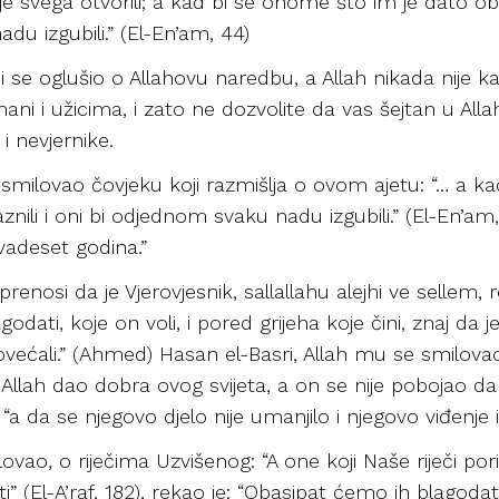
e svega otvorili; a kad bi se onome što im je dato ob
du izgubili.” (El-En’am, 44)
ji se oglušio o Allahovu naredbu, a Allah nikada nije 
 i užicima, i zato ne dozvolite da vas šejtan u Alla
 nevjernike.
se smilovao čovjeku koji razmišlja o ovom ajetu: “… a 
znili i oni bi odjednom svaku nadu izgubili.” (El-En
dvadeset godina.”
renosi da je Vjerovjesnik, sallallahu alejhi ve sellem, 
ati, koje on voli, i pored grijeha koje čini, znaj da je
povećali.” (Ahmed) Hasan el-Basri, Allah mu se smilovao
lah dao dobra ovog svijeta, a on se nije pobojao da bi
“a da se njegovo djelo nije umanjilo i njegovo viđenje i
lovao, o riječima Uzvišenog: “A one koji Naše riječi 
ti” (El-A’raf, 182), rekao je: “Obasipat ćemo ih blago