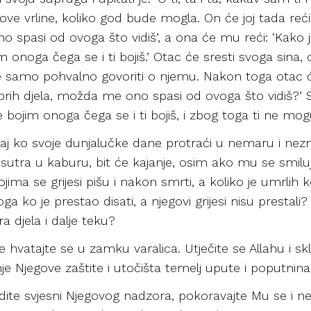
ove vrline, koliko god bude mogla. On će joj tada reć
spasi od ovoga što vidiš’, a ona će mu reći: ‘Kako je
m onoga čega se i ti bojiš.’ Otac će sresti svoga sina, o
će samo pohvalno govoriti o njemu. Nakon toga otac će
rih djela, možda me ono spasi od ovoga što vidiš?’ Si
e bojim onoga čega se i ti bojiš, i zbog toga ti ne mogu
j ko svoje dunjalučke dane protraći u nemaru i neznanj
, sutra u kaburu, bit će kajanje, osim ako mu se smiluj
kojima se grijesi pišu i nakon smrti, a koliko je umrlih 
a ko je prestao disati, a njegovi grijesi nisu prestali?
a djela i dalje teku?
 hvatajte se u zamku varalica. Utječite se Allahu i sk
enje Njegove zaštite i utočišta temelj upute i poputni
dite svjesni Njegovog nadzora, pokoravajte Mu se i n