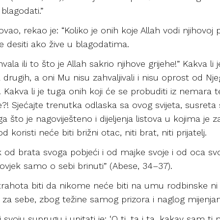
blagodati.”
vao, rekao je: “Koliko je onih koje Allah vodi njihovoj 
e desiti ako žive u blagodatima.
ala ili to što je Allah sakrio njihove grijehe!” Kakva li
drugih, a oni Mu nisu zahvaljivali i nisu oprost od Njeg
 Kakva li je tuga onih koji će se probuditi iz nemara
?! Sjećajte trenutka odlaska sa ovog svijeta, susreta s
to je nagoviješteno i dijeljenja listova u kojima je zap
oristi neće biti brižni otac, niti brat, niti prijatelj.
 od brata svoga pobjeći i od majke svoje i od oca svo
ovjek samo o sebi brinuti” (Abese, 34–37).
ahota biti da nikome neće biti na umu rodbinske ni pr
a za sebe, zbog težine samog prizora i naglog mijenjanj
svoju suprugu i upitati je: ‘O ti, ta i ta, kakav sam ti 