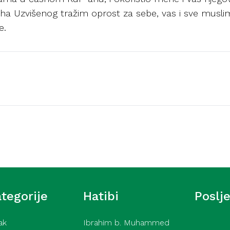
 Uzvišenog tražim oprost za sebe, vas i sve muslima
e.
Ahlak
 dobročinstvu (Meka)
Samozadivljenost – pok
(Meka)
tegorije
Hatibi
Poslj
ak
Ibrahim b. Muhammed