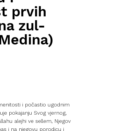
t prvih
na zul-
(Medina)
emenitosti i počastio ugodnim
uje pokajanju Svog vjernog,
lahu alejhi ve sellem, Njegov
pas i na njegovu porodicu i