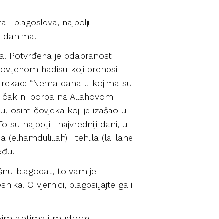
i blagoslova, najbolji i
m danima.
eta. Potvrđena je odabranost
ovljenom hadisu koji prenosi
em, rekao: “Nema dana u kojima su
 pa čak ni borba na Allahovom
u, osim čovjeka koji je izašao u
su najbolji i najvredniji dani, u
elhamdulillah) i tehlila (la ilahe
ođu.
ušnu blagodat, to vam je
ika. O vjernici, blagosiljajte ga i
ovim ajetima i mudrom