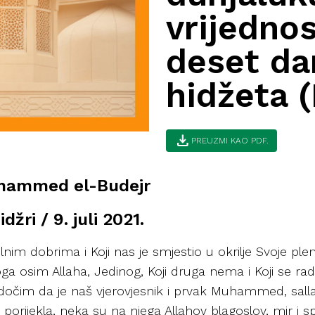
vrijednos
deset da
hidžeta 
download
PREUZMI KAO PDF.
Muhammed el-Budejr
žri / 9. juli 2021.
ilnim dobrima i Koji nas je smjestio u okrilje Svoje pl
 osim Allaha, Jedinog, Koji druga nema i Koji se rad
dočim da je naš vjerovjesnik i prvak Muhammed, sallal
 porijekla, neka su na njega Allahov blagoslov, mir i s