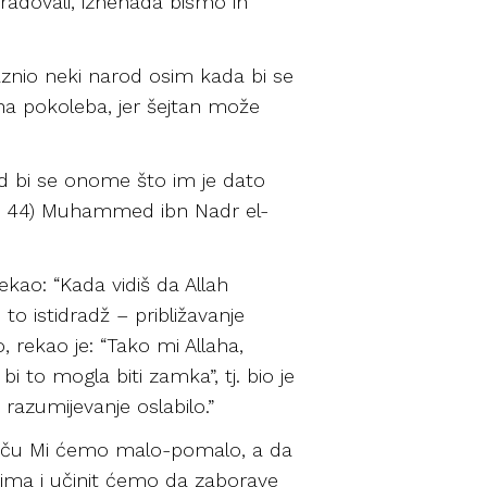
radovali, iznenada bismo ih
kaznio neki narod osim kada bi se
ha pokoleba, jer šejtan može
kad bi se onome što im je dato
’am, 44) Muhammed ibn Nadr el-
rekao: “Kada vidiš da Allah
 to istidradž – približavanje
, rekao je: “Tako mi Allaha,
 to mogla biti zamka”, tj. bio je
 razumijevanje oslabilo.”
poriču Mi ćemo malo-pomalo, a da
datima i učinit ćemo da zaborave