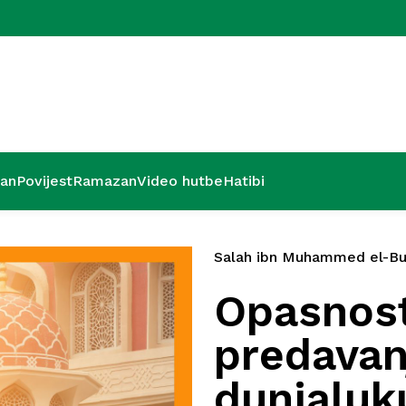
Zadnjih dese
’an
Povijest
Ramazan
Video hutbe
Hatibi
Salah ibn Muhammed el-Bu
Opasnos
predavan
dunjaluku