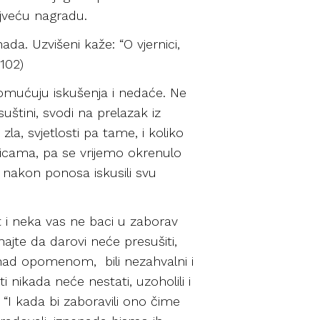
jveću nagradu.
ada. Uzvišeni kaže: “O vjernici,
102)
 pomućuju iskušenja i nedaće. Ne
 suštini, svodi na prelazak iz
la, svjetlosti pa tame, i koliko
halicama, pa se vrijemo okrenulo
su nakon ponosa iskusili svu
t i neka vas ne baci u zaborav
ajte da darovi neće presušiti,
se nad opomenom, bili nezahvalni i
i nikada neće nestati, uzoholili i
e: “I kada bi zaboravili ono čime