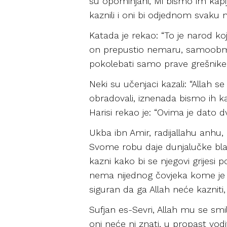
su opominjani, Mi bismo im kapij
kaznili i oni bi odjednom svaku na
Katada je rekao: “To je narod ko
on prepustio nemaru, samoobmani
pokolebati samo prave grešnike i
Neki su učenjaci kazali: “Allah 
obradovali, iznenada bismo ih ka
Harisi rekao je: “Ovima je dato 
Ukba ibn Amir, radijallahu anhu, p
Svome robu daje dunjalučke blagod
kazni kako bi se njegovi grijesi 
nema nijednog čovjeka kome je Al
siguran da ga Allah neće kazniti, 
Sufjan es-Sevri, Allah mu se smi
oni neće ni znati, u propast vodi