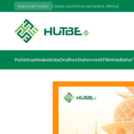
7. 7. 2026
Najnovije hutbe
Lijepa završnica ramazana (Meka)
Početna
Ahlak
Akida
Društvo
Duhovnost
Fikh
Hadis
Kur