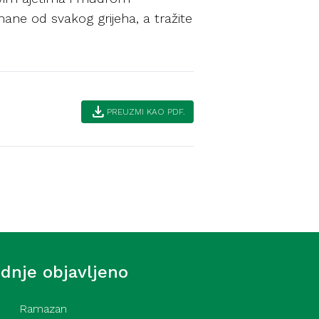
ne od svakog grijeha, a tražite
download
PREUZMI KAO PDF.
Ahlak
azatelji i načini liječenja
ednje objavljeno
Ramazan