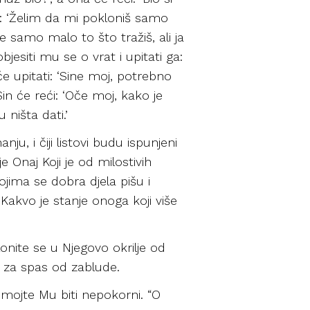
i: ‘Želim da mi pokloniš samo
 samo malo to što tražiš, ali ja
bjesiti mu se o vrat i upitati ga:
 upitati: ‘Sine moj, potrebno
n će reći: ‘Oče moj, kako je
 ništa dati.’
u, i čiji listovi budu ispunjeni
e Onaj Koji je od milostivih
kojima se dobra djela pišu i
 Kakvo je stanje onoga koji više
lonite se u Njegovo okrilje od
na za spas od zablude.
emojte Mu biti nepokorni. “O