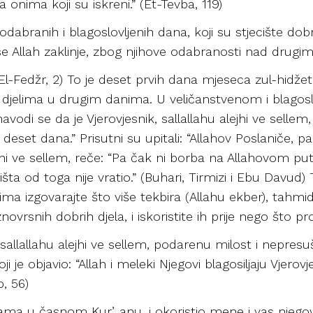
sa onima koji su iskreni.” (Et-Tevba, 119)
abranih i blagoslovljenih dana, koji su stjecište dobra 
a se Allah zaklinje, zbog njihove odabranosti nad drugi
 (El-Fedžr, 2) To je deset prvih dana mjeseca zul-hidž
djelima u drugim danima. U veličanstvenom i blagosl
avodi se da je Vjerovjesnik, sallallahu alejhi ve sell
 deset dana.” Prisutni su upitali: “Allahov Poslaniče,
ejhi ve sellem, reče: “Pa čak ni borba na Allahovom put
a od toga nije vratio.” (Buhari, Tirmizi i Ebu Davud) To 
a izgovarajte što više tekbira (Allahu ekber), tahmida (
aznovrsnih dobrih djela, i iskoristite ih prije nego što pr
sallallahu alejhi ve sellem, podarenu milost i nepres
e objavio: “Allah i meleki Njegovi blagosiljaju Vjerovjesn
b, 56)
 vama u časnom Kurʼanu, i okoristio mene i vas njeg