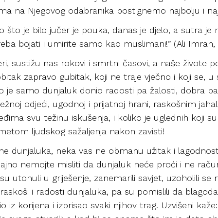
ima na Njegovog odabranika postignemo najbolju i na
što je bilo jučer je pouka, danas je djelo, a sutra je n
eba bojati i umirite samo kao muslimani!” (Ali Imran, 
eri, sustižu nas rokovi i smrtni časovi, a naše živote
obitak zapravo gubitak, koji ne traje vječno i koji se, u
ko je samo dunjaluk donio radosti pa žalosti, dobra pa z
 nježnoj odjeći, ugodnoj i prijatnoj hrani, raskošnim ja
m leđima svu težinu iskušenja, i koliko je uglednih koji 
dmetom ljudskog sažaljenja nakon zavisti!
rijehe dunjaluka, neka vas ne obmanu užitak i lagodnos
čajno nemojte misliti da dunjaluk neće proći i ne račun
su utonuli u griješenje, zanemarili savjet, uzoholili 
raskoši i radosti dunjaluka, pa su pomislili da blagodat
štio iz korijena i izbrisao svaki njihov trag. Uzvišeni kaž