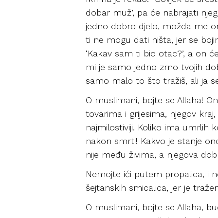
dobar muž’, pa će nabrajati njeg
jedno dobro djelo, možda me ono 
ti ne mogu dati ništa, jer se boji
‘Kakav sam ti bio otac?’, a on 
mi je samo jedno zrno tvojih dob
samo malo to što tražiš, ali ja s
O muslimani, bojte se Allaha! Ona
tovarima i grijesima, njegov kraj
najmilostiviji. Koliko ima umrlih 
nakon smrti! Kakvo je stanje onog
nije među živima, a njegova dobr
Nemojte ići putem propalica, i ne
šejtanskih smicalica, jer je traž
O muslimani, bojte se Allaha, bu