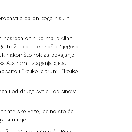
propasti a da oni toga nisu ni
 je nesreća onih kojima je Allah
a tražili, pa ih je snašla Njegova
 tek nakon što rok za pokajanje
a Allahom i izlaganja djela,
isano i “koliko je trun” i “koliko
ga i od druge svoje i od sinova
ijateljske veze, jedino što će
a situacije.
muž bio?’, a ona će reći: ‘Bio si