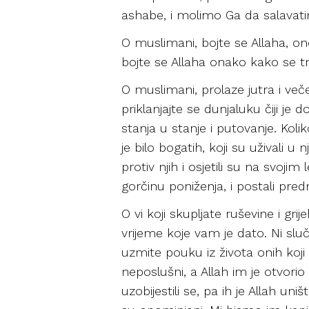
ashabe, i molimo Ga da salavat
O muslimani, bojte se Allaha, ono 
bojte se Allaha onako kako se tr
O muslimani, prolaze jutra i več
priklanjajte se dunjaluku čiji je d
stanja u stanje i putovanje. Koli
je bilo bogatih, koji su uživali u
protiv njih i osjetili su na svoji
gorčinu poniženja, i postali pre
O vi koji skupljate ruševine i g
vrijeme koje vam je dato. Ni slu
uzmite pouku iz života onih koji 
neposlušni, a Allah im je otvorio 
uzobijestili se, pa ih je Allah uni