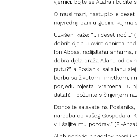
vjernici, bojte se Allaha i budite 
O muslimani, nastupilo je deset od
najvredniji dani u godini, kojim
Uzvišeni kaže: “… i deset noći…”
dobrih djela u ovim danima nad 
Ibn Abbas, radijallahu anhuma, n
dobra djela draža Allahu od ovih
putu?”, a Poslanik, sallallahu al
borbu sa životom i imetkom, i ništ
pogledu mjesta i vremena, i u njim
illallah), i požurite s činjenjem r
Donosite salavate na Poslanika, 
naredba od vašeg Gospodara, Koji j
vi i šaljite mu pozdrav!” (El-Ahza
Allah podario blagoslov meni i