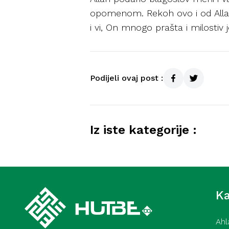
opomenom. Rekoh ovo i od Allaha
i vi, On mnogo prašta i milostiv j
Podijeli ovaj post :
Iz iste kategorije :
Iskoristi ramazan u dobru i
Ka
Ahl