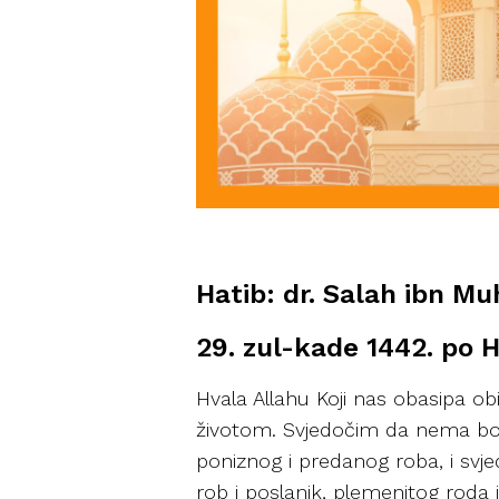
Hatib: dr. Salah ibn 
29. zul-kade 1442. po Hid
Hvala Allahu Koji nas obasipa ob
životom. Svjedočim da nema boga
poniznog i predanog roba, i svje
rob i poslanik, plemenitog roda i