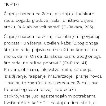
116–117)
Činjenje nereda na Zemlji prijetnja je ljudskom
rodu, pogađa gradove i sela i uništava usjeve i
stoku, “a Allah ne voli nered” (El-Bekara, 205).
Činjenje nereda na Zemlji zloslutni je nagovještaj
propasti i uništenja. Uzvišeni kaže: “Zbog onoga
što ljudi rade, pojavio se metež i na kopnu i na
moru, da im On dâ da iskuse kaznu zbog onoga
što rade, ne bi li se popravili.” (Er-Rum, 41)
Prevara, obmana, lukavstvo, mito, korupcija,
izrabljivanje, rasipanje, malverzacije i pranje novca
– sve su to manifestacije nereda na Zemlji i sve
to onemogućava razvoj i napredak i
ospkrbljivanje ljudi egzistencijalnim potrebama.
Uzvišeni Allah kaže: “… i nastoj da time što ti je