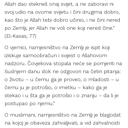
Allah dao stekneš onaj svijet, a ne zaboravi ni
svoj udio na ovome svijetu i čini drugima dobro,
kao što je Allah tebi dobro učinio, i ne čini nered
po Zemlji, jer Allah ne voli one koji nered čine.”
(El-Kasas, 77)
O vjernici, namjesništvo na Zemlji je ispit koji
iziskuje samoobračun i svijest o Allahovom
nadzoru. Čovjekova stopala neće se pomjeriti na
Sudnjem danu dok ne odgovori na četiri pitanja:
o životu – u čemu ga je proveo, o mladosti – u
čemu ju je potrošio, o imetku – kako ga je
stekao i u šta ga je potrošio i o znanju – da li je
postupao po njemu.”
O muslimani, namjesništvo na Zemlji je blagodat
na kojoj je obaveza zahvaljivati, a vid zahvalnosti