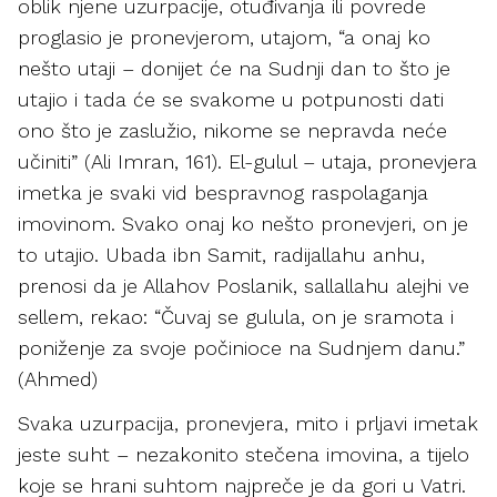
oblik njene uzurpacije, otuđivanja ili povrede
proglasio je pronevjerom, utajom, “a onaj ko
nešto utaji – donijet će na Sudnji dan to što je
utajio i tada će se svakome u potpunosti dati
ono što je zaslužio, nikome se nepravda neće
učiniti” (Ali Imran, 161). El-gulul – utaja, pronevjera
imetka je svaki vid bespravnog raspolaganja
imovinom. Svako onaj ko nešto pronevjeri, on je
to utajio. Ubada ibn Samit, radijallahu anhu,
prenosi da je Allahov Poslanik, sallallahu alejhi ve
sellem, rekao: “Čuvaj se gulula, on je sramota i
poniženje za svoje počinioce na Sudnjem danu.”
(Ahmed)
Svaka uzurpacija, pronevjera, mito i prljavi imetak
jeste suht – nezakonito stečena imovina, a tijelo
koje se hrani suhtom najpreče je da gori u Vatri.