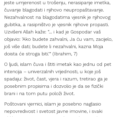
jeste umjerenost u trošenju, nerasipanje imetka,
čuvanje blagodati i njihovo neupropaštavanje.
Nezahvalnost na blagodatima vjesnik je njihovog
gubitka, a rasipništvo je vjesnik njihove propasti.
Uzvišeni Allah kaže: “… i kad je Gospodar vaš
objavio: ‘Ako budete zahvalni, Ja ću vam, zacijelo,
još više dati; budete li nezahvalni, kazna Moja
doista će stroga biti.’” (Ibrahim, 7)
O ljudi, islam čuva i štiti imetak kao jednu od pet
intencija – univerzalnih vrijednosti, u koje još
spadaju: život, čast, vjera i razum, tretirao ga je
posebnim propisima i dozvolio je da se fizički
brani i na tom putu položi život.
Poštovani vjernici, islam je posebno naglasio
nepovredivost i svetost javne imovine, i svaki