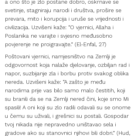
a ono što je zlo postane dobro, oskrnave se
svetinje, stagniraju narodi i društva, prošire se
prevara, mito i korupcija i uruše se vrijednosti i
civilizacija. Uzvišeni kaže: “O vjernici, Allaha i
Poslanika ne varajte i svjesno međusobno
povjerenje ne proigravajte.” (El-Enfal, 27)
Poštovani vjernici, namjesništvo na Zemlji je
odgovornost koja nalaže djelovanje, ozbiljan rad i
napor, suzbijanje zla i borbu protiv svakog oblika
nereda. Uzvišeni kaže: “A zašto je među
narodima prije vas bilo samo malo čestitih, koji
su branili da se na Zemlji nered čini, koje smo Mi
spasili! A oni koji su zlo radili odavali su se onome
u čemu su uživali, i grešnici su postali. Gospodar
tvoj nikada nije nepravedno uništavao sela i
gradove ako su stanovnici njihovi bili dobri.” (Hud,