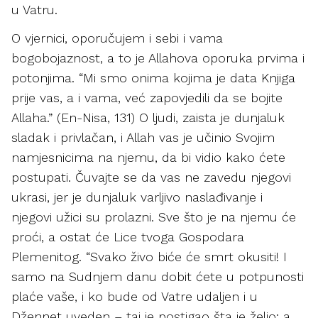
u Vatru.
O vjernici, oporučujem i sebi i vama
bogobojaznost, a to je Allahova oporuka prvima i
potonjima. “Mi smo onima kojima je data Knjiga
prije vas, a i vama, već zapovjedili da se bojite
Allaha.” (En-Nisa, 131) O ljudi, zaista je dunjaluk
sladak i privlačan, i Allah vas je učinio Svojim
namjesnicima na njemu, da bi vidio kako ćete
postupati. Čuvajte se da vas ne zavedu njegovi
ukrasi, jer je dunjaluk varljivo naslađivanje i
njegovi užici su prolazni. Sve što je na njemu će
proći, a ostat će Lice tvoga Gospodara
Plemenitog. “Svako živo biće će smrt okusiti! I
samo na Sudnjem danu dobit ćete u potpunosti
plaće vaše, i ko bude od Vatre udaljen i u
Džennet uveden – taj je postigao šta je želio; a