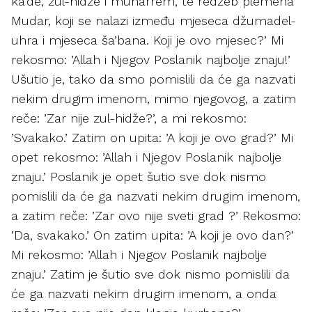
ka’de, zul-hidže i muharrem, te redžeb plemena
Mudar, koji se nalazi između mjeseca džumadel-
uhra i mjeseca ša’bana. Koji je ovo mjesec?’ Mi
rekosmo: ’Allah i Njegov Poslanik najbolje znaju!’
Ušutio je, tako da smo pomislili da će ga nazvati
nekim drugim imenom, mimo njegovog, a zatim
reče: ’Zar nije zul-hidže?’, a mi rekosmo:
’Svakako.’ Zatim on upita: ’A koji je ovo grad?’ Mi
opet rekosmo: ’Allah i Njegov Poslanik najbolje
znaju.’ Poslanik je opet šutio sve dok nismo
pomislili da će ga nazvati nekim drugim imenom,
a zatim reče: ’Zar ovo nije sveti grad ?’ Rekosmo:
’Da, svakako.’ On zatim upita: ’A koji je ovo dan?’
Mi rekosmo: ’Allah i Njegov Poslanik najbolje
znaju.’ Zatim je šutio sve dok nismo pomislili da
će ga nazvati nekim drugim imenom, a onda