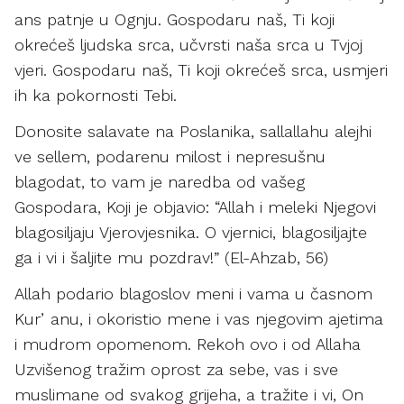
ans patnje u Ognju. Gospodaru naš, Ti koji
okrećeš ljudska srca, učvrsti naša srca u Tvjoj
vjeri. Gospodaru naš, Ti koji okrećeš srca, usmjeri
ih ka pokornosti Tebi.
Donosite salavate na Poslanika, sallallahu alejhi
ve sellem, podarenu milost i nepresušnu
blagodat, to vam je naredba od vašeg
Gospodara, Koji je objavio: “Allah i meleki Njegovi
blagosiljaju Vjerovjesnika. O vjernici, blagosiljajte
ga i vi i šaljite mu pozdrav!” (El-Ahzab, 56)
Allah podario blagoslov meni i vama u časnom
Kurʼanu, i okoristio mene i vas njegovim ajetima
i mudrom opomenom. Rekoh ovo i od Allaha
Uzvišenog tražim oprost za sebe, vas i sve
muslimane od svakog grijeha, a tražite i vi, On