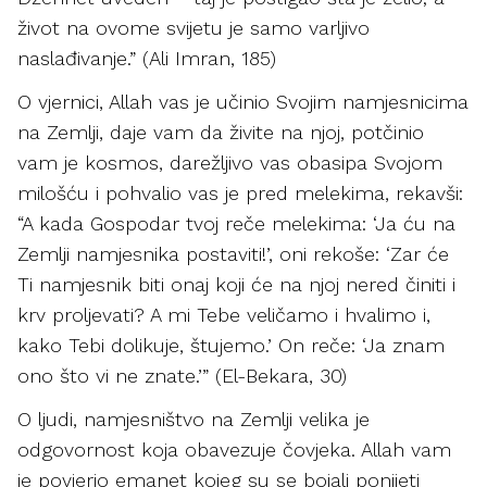
život na ovome svijetu je samo varljivo
naslađivanje.” (Ali Imran, 185)
O vjernici, Allah vas je učinio Svojim namjesnicima
na Zemlji, daje vam da živite na njoj, potčinio
vam je kosmos, darežljivo vas obasipa Svojom
milošću i pohvalio vas je pred melekima, rekavši:
“A kada Gospodar tvoj reče melekima: ‘Ja ću na
Zemlji namjesnika postaviti!’, oni rekoše: ‘Zar će
Ti namjesnik biti onaj koji će na njoj nered činiti i
krv proljevati? A mi Tebe veličamo i hvalimo i,
kako Tebi dolikuje, štujemo.’ On reče: ‘Ja znam
ono što vi ne znate.’” (El-Bekara, 30)
O ljudi, namjesništvo na Zemlji velika je
odgovornost koja obavezuje čovjeka. Allah vam
je povjerio emanet kojeg su se bojali ponijeti