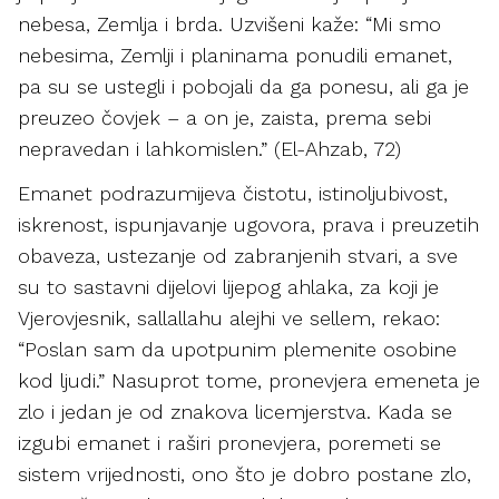
nebesa, Zemlja i brda. Uzvišeni kaže: “Mi smo
nebesima, Zemlji i planinama ponudili emanet,
pa su se ustegli i pobojali da ga ponesu, ali ga je
preuzeo čovjek – a on je, zaista, prema sebi
nepravedan i lahkomislen.” (El-Ahzab, 72)
Emanet podrazumijeva čistotu, istinoljubivost,
iskrenost, ispunjavanje ugovora, prava i preuzetih
obaveza, ustezanje od zabranjenih stvari, a sve
su to sastavni dijelovi lijepog ahlaka, za koji je
Vjerovjesnik, sallallahu alejhi ve sellem, rekao:
“Poslan sam da upotpunim plemenite osobine
kod ljudi.” Nasuprot tome, pronevjera emeneta je
zlo i jedan je od znakova licemjerstva. Kada se
izgubi emanet i raširi pronevjera, poremeti se
sistem vrijednosti, ono što je dobro postane zlo,