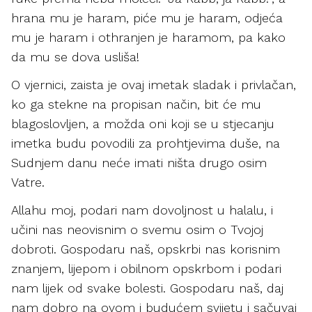
hrana mu je haram, piće mu je haram, odjeća
mu je haram i othranjen je haramom, pa kako
da mu se dova usliša!
O vjernici, zaista je ovaj imetak sladak i privlačan,
ko ga stekne na propisan način, bit će mu
blagoslovljen, a možda oni koji se u stjecanju
imetka budu povodili za prohtjevima duše, na
Sudnjem danu neće imati ništa drugo osim
Vatre.
Allahu moj, podari nam dovoljnost u halalu, i
učini nas neovisnim o svemu osim o Tvojoj
dobroti. Gospodaru naš, opskrbi nas korisnim
znanjem, lijepom i obilnom opskrbom i podari
nam lijek od svake bolesti. Gospodaru naš, daj
nam dobro na ovom i budućem svijetu i sačuvaj