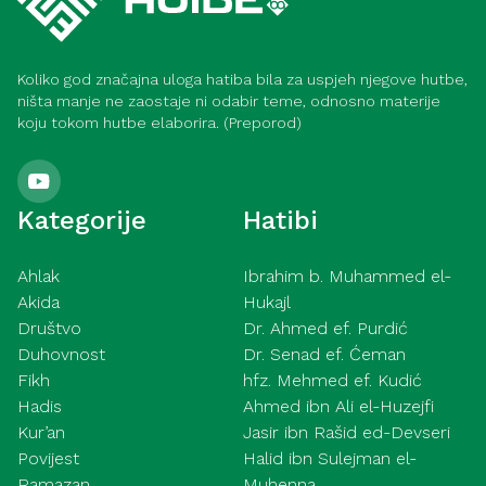
Koliko god značajna uloga hatiba bila za uspjeh njegove hutbe,
ništa manje ne zaostaje ni odabir teme, odnosno materije
koju tokom hutbe elaborira. (Preporod)
Kategorije
Hatibi
Ahlak
Ibrahim b. Muhammed el-
Akida
Hukajl
Društvo
Dr. Ahmed ef. Purdić
Duhovnost
Dr. Senad ef. Ćeman
Fikh
hfz. Mehmed ef. Kudić
Hadis
Ahmed ibn Ali el-Huzejfi
Kur’an
Jasir ibn Rašid ed-Devseri
Povijest
Halid ibn Sulejman el-
Ramazan
Muhenna