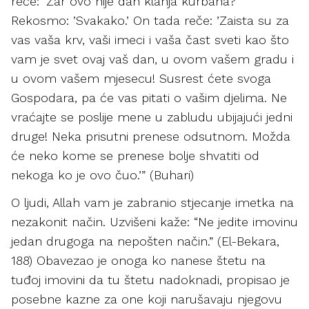
reče: ’Zar ovo nije dan klanja kurbana?’
Rekosmo: ’Svakako.’ On tada reče: ’Zaista su za
vas vaša krv, vaši imeci i vaša čast sveti kao što
vam je svet ovaj vaš dan, u ovom vašem gradu i
u ovom vašem mjesecu! Susrest ćete svoga
Gospodara, pa će vas pitati o vašim djelima. Ne
vraćajte se poslije mene u zabludu ubijajući jedni
druge! Neka prisutni prenese odsutnom. Možda
će neko kome se prenese bolje shvatiti od
nekoga ko je ovo čuo.’” (Buhari)
O ljudi, Allah vam je zabranio stjecanje imetka na
nezakonit način. Uzvišeni kaže: “Ne jedite imovinu
jedan drugoga na nepošten način.” (El-Bekara,
188) Obavezao je onoga ko nanese štetu na
tuđoj imovini da tu štetu nadoknadi, propisao je
posebne kazne za one koji narušavaju njegovu