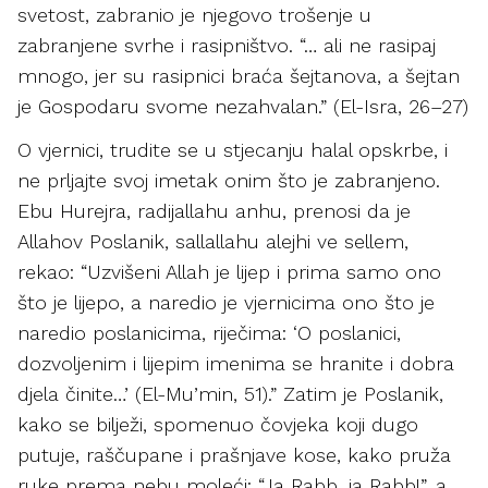
svetost, zabranio je njegovo trošenje u
zabranjene svrhe i rasipništvo. “… ali ne rasipaj
mnogo, jer su rasipnici braća šejtanova, a šejtan
je Gospodaru svome nezahvalan.” (El-Isra, 26–27)
O vjernici, trudite se u stjecanju halal opskrbe, i
ne prljajte svoj imetak onim što je zabranjeno.
Ebu Hurejra, radijallahu anhu, prenosi da je
Allahov Poslanik, sallallahu alejhi ve sellem,
rekao: “Uzvišeni Allah je lijep i prima samo ono
što je lijepo, a naredio je vjernicima ono što je
naredio poslanicima, riječima: ‘O poslanici,
dozvoljenim i lijepim imenima se hranite i dobra
djela činite…’ (El-Mu’min, 51).” Zatim je Poslanik,
kako se bilježi, spomenuo čovjeka koji dugo
putuje, raščupane i prašnjave kose, kako pruža
ruke prema nebu moleći: “Ja Rabb, ja Rabb!”, a