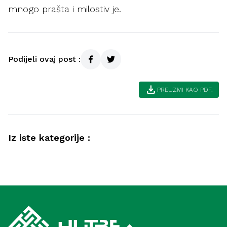
mnogo prašta i milostiv je.
Podijeli ovaj post :
download
PREUZMI KAO PDF.
Iz iste kategorije :
Društvo
Radno mjesto – ibadet, emanet i
Društvo
odgovornost (Medina)
Kako postići lijep život (Medina)