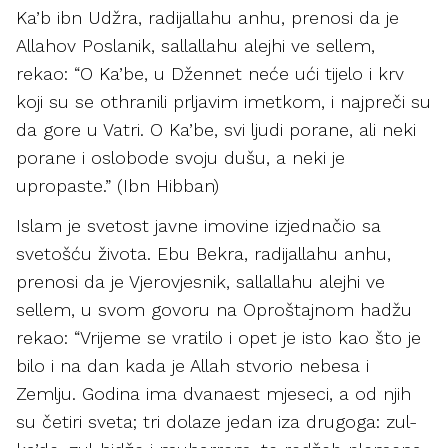
Ka’b ibn Udžra, radijallahu anhu, prenosi da je
Allahov Poslanik, sallallahu alejhi ve sellem,
rekao: “O Ka’be, u Džennet neće ući tijelo i krv
koji su se othranili prljavim imetkom, i najpreči su
da gore u Vatri. O Ka’be, svi ljudi porane, ali neki
porane i oslobode svoju dušu, a neki je
upropaste.” (Ibn Hibban)
Islam je svetost javne imovine izjednačio sa
svetošću života. Ebu Bekra, radijallahu anhu,
prenosi da je Vjerovjesnik, sallallahu alejhi ve
sellem, u svom govoru na Oproštajnom hadžu
rekao: “Vrijeme se vratilo i opet je isto kao što je
bilo i na dan kada je Allah stvorio nebesa i
Zemlju. Godina ima dvanaest mjeseci, a od njih
su četiri sveta; tri dolaze jedan iza drugoga: zul-