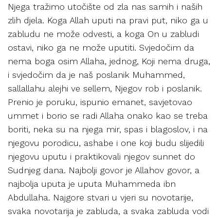
Njega tražimo utočište od zla nas samih i naših
zlih djela. Koga Allah uputi na pravi put, niko ga u
zabludu ne može odvesti, a koga On u zabludi
ostavi, niko ga ne može uputiti. Svjedočim da
nema boga osim Allaha, jednog, Koji nema druga,
i svjedočim da je naš poslanik Muhammed,
sallallahu alejhi ve sellem, Njegov rob i poslanik.
Prenio je poruku, ispunio emanet, savjetovao
ummet i borio se radi Allaha onako kao se treba
boriti, neka su na njega mir, spas i blagoslov, i na
njegovu porodicu, ashabe i one koji budu slijedili
njegovu uputu i praktikovali njegov sunnet do
Sudnjeg dana. Najbolji govor je Allahov govor, a
najbolja uputa je uputa Muhammeda ibn
Abdullaha. Najgore stvari u vjeri su novotarije,
svaka novotarija je zabluda, a svaka zabluda vodi