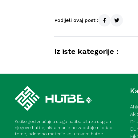
Podijeli ovaj post :
Iz iste kategorije :
Kurra hfz. dr. Dževad ef. Šo
mahane – 7. 8. 2026
Ka
Ahl
Aki
Dru
Koliko god značajna uloga hatiba bila za uspjeh
njegove hutbe, ništa manje ne zaostaje ni odabir
Du
teme, odnosno materije koju tokom hutbe
Fik