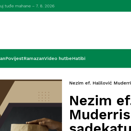
azuj tuđe mahane – 7. 8. 2026
Kurra hfz. dr
’an
Povijest
Ramazan
Video hutbe
Hatibi
Nezim ef. Halilović Muderr
Nezim ef.
Muderris
sadekatul