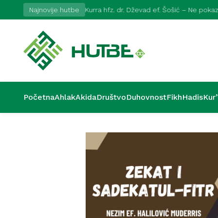
026
Najnovije hutbe
Kurra hfz. dr. Dževad ef. Šošić – Ne pok
Početna
Ahlak
Akida
Društvo
Duhovnost
Fikh
Hadis
Kur