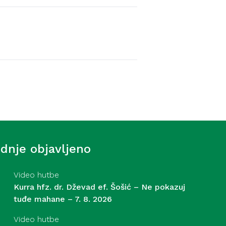
Video hutbe
f. Šošić – Strasti – 31. 7.
ednje objavljeno
Video hutbe
Kurra hfz. dr. Dževad ef. Šošić – Ne pokazuj
tuđe mahane – 7. 8. 2026
Video hutbe