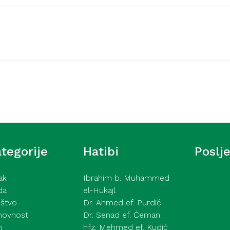
Video hutbe
šić – Ne pokazuj tuđe
Kurra hfz. dr. Dževad e
2026
tegorije
Hatibi
Poslj
ak
Ibrahim b. Muhammed
da
el-Hukajl
štvo
Dr. Ahmed ef. Purdić
hovnost
Dr. Senad ef. Ćeman
h
hfz. Mehmed ef. Kudić