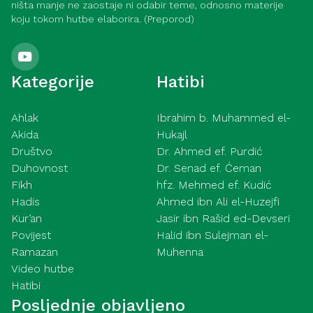
ništa manje ne zaostaje ni odabir teme, odnosno materije
koju tokom hutbe elaborira. (Preporod)
Kategorije
Hatibi
Ahlak
Ibrahim b. Muhammed el-
Akida
Hukajl
Društvo
Dr. Ahmed ef. Purdić
Duhovnost
Dr. Senad ef. Ćeman
Fikh
hfz. Mehmed ef. Kudić
Hadis
Ahmed ibn Ali el-Huzejfi
Kur’an
Jasir ibn Rašid ed-Devseri
Povijest
Halid ibn Sulejman el-
Ramazan
Muhenna
Video hutbe
Hatibi
Posljednje objavljeno