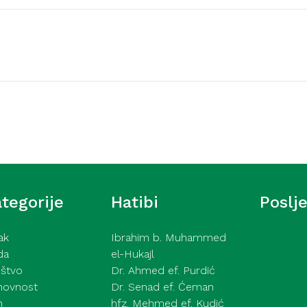
Video hutbe
 džamije – hafiz dr.
Kurra hfz. dr. Dževad
26
knjizi naših djela – 24
tegorije
Hatibi
Poslj
ak
Ibrahim b. Muhammed
da
el-Hukajl
štvo
Dr. Ahmed ef. Purdić
hovnost
Dr. Senad ef. Ćeman
h
hfz. Mehmed ef. Kudić