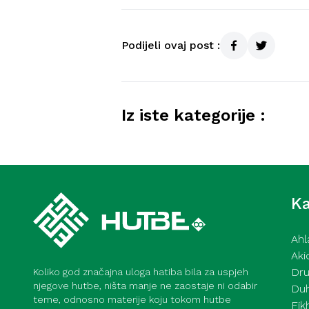
Podijeli ovaj post :
Iz iste kategorije :
Hutba iz Gazi Husrev-begove
Mensur ef. Malkić – 17. 7. 20
Ka
Ahl
Aki
Dru
Koliko god značajna uloga hatiba bila za uspjeh
njegove hutbe, ništa manje ne zaostaje ni odabir
Du
teme, odnosno materije koju tokom hutbe
Fik