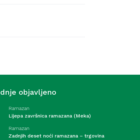
Video hutbe
 ef. Šošić – Šta ćemo naći u
. 7. 2026
ednje objavljeno
Ramazan
Lijepa završnica ramazana (Meka)
Ramazan
Zadnjih deset noći ramazana – trgovina