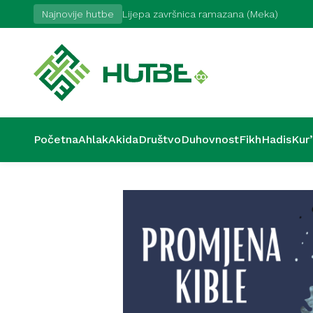
17. 7. 2026
Najnovije hutbe
Lijepa završnica ramazana (Meka)
Početna
Ahlak
Akida
Društvo
Duhovnost
Fikh
Hadis
Kur