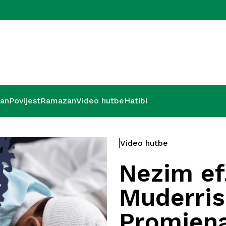
Zadnjih deset
’an
Povijest
Ramazan
Video hutbe
Hatibi
Video hutbe
Nezim ef.
Muderris
Promjena