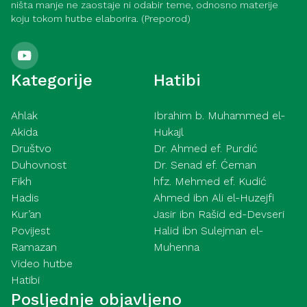
ništa manje ne zaostaje ni odabir teme, odnosno materije
koju tokom hutbe elaborira. (Preporod)
Kategorije
Hatibi
Ahlak
Ibrahim b. Muhammed el-
Akida
Hukajl
Društvo
Dr. Ahmed ef. Purdić
Duhovnost
Dr. Senad ef. Ćeman
Fikh
hfz. Mehmed ef. Kudić
Hadis
Ahmed ibn Ali el-Huzejfi
Kur’an
Jasir ibn Rašid ed-Devseri
Povijest
Halid ibn Sulejman el-
Ramazan
Muhenna
Video hutbe
Hatibi
Posljednje objavljeno