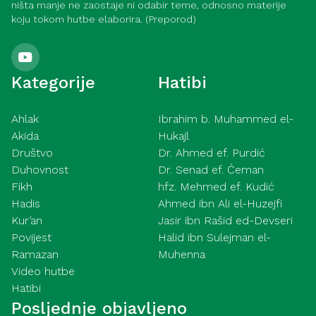
ništa manje ne zaostaje ni odabir teme, odnosno materije
koju tokom hutbe elaborira. (Preporod)
Kategorije
Hatibi
Ahlak
Ibrahim b. Muhammed el-
Akida
Hukajl
Društvo
Dr. Ahmed ef. Purdić
Duhovnost
Dr. Senad ef. Ćeman
Fikh
hfz. Mehmed ef. Kudić
Hadis
Ahmed ibn Ali el-Huzejfi
Kur’an
Jasir ibn Rašid ed-Devseri
Povijest
Halid ibn Sulejman el-
Ramazan
Muhenna
Video hutbe
Hatibi
Posljednje objavljeno