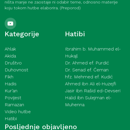
ništa manje ne zaostaje ni odabir teme, odnosno materije
koju tokom hutbe elaborira. (Preporod)
Kategorije
Hatibi
Ahlak
Ibrahim b. Muhammed el-
Akida
Hukajl
Društvo
Dr. Ahmed ef. Purdić
Duhovnost
Dr. Senad ef. Ćeman
Fikh
hfz. Mehmed ef. Kudić
Hadis
Ahmed ibn Ali el-Huzejfi
Kur’an
Jasir ibn Rašid ed-Devseri
Povijest
Halid ibn Sulejman el-
Ramazan
Muhenna
Video hutbe
Hatibi
Posljednje objavljeno