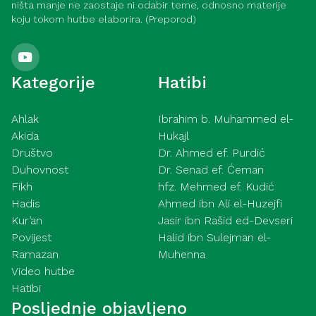
ništa manje ne zaostaje ni odabir teme, odnosno materije
koju tokom hutbe elaborira. (Preporod)
Kategorije
Hatibi
Ahlak
Ibrahim b. Muhammed el-
Akida
Hukajl
Društvo
Dr. Ahmed ef. Purdić
Duhovnost
Dr. Senad ef. Ćeman
Fikh
hfz. Mehmed ef. Kudić
Hadis
Ahmed ibn Ali el-Huzejfi
Kur’an
Jasir ibn Rašid ed-Devseri
Povijest
Halid ibn Sulejman el-
Ramazan
Muhenna
Video hutbe
Hatibi
Posljednje objavljeno