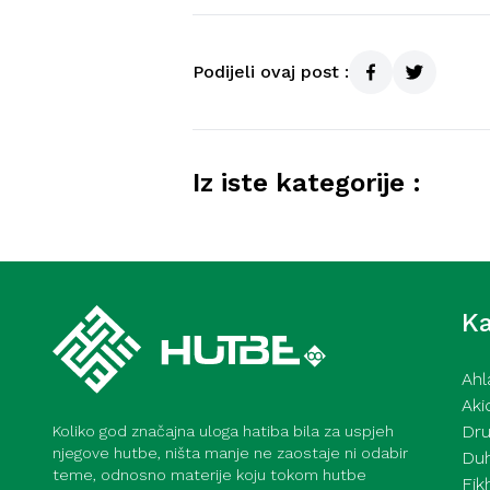
Podijeli ovaj post :
Iz iste kategorije :
Hutba iz Gazi Husrev-begove
Mensur ef. Malkić – 17. 7. 20
Ka
Ahl
Aki
Dru
Koliko god značajna uloga hatiba bila za uspjeh
njegove hutbe, ništa manje ne zaostaje ni odabir
Du
teme, odnosno materije koju tokom hutbe
Fik