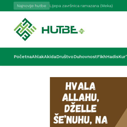
17. 7. 2026
Najnovije hutbe
Lijepa završnica ramazana (Meka)
Početna
Ahlak
Akida
Društvo
Duhovnost
Fikh
Hadis
Kur