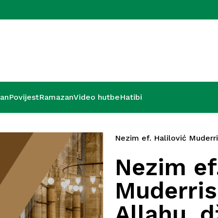
Zadnjih deset
’an
Povijest
Ramazan
Video hutbe
Hatibi
Nezim ef. Halilović Muderr
Nezim ef.
Muderris
Allahu, d