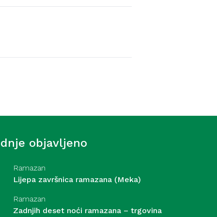
Video hutbe
 ef. Šošić – Šta ćemo naći u
. 7. 2026
ednje objavljeno
Ramazan
Lijepa završnica ramazana (Meka)
Ramazan
Zadnjih deset noći ramazana – trgovina