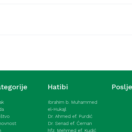
Video hutbe
 džamije – hafiz dr.
Kurra hfz. dr. Dževad
26
knjizi naših djela – 24
tegorije
Hatibi
Poslj
ak
Ibrahim b. Muhammed
da
el-Hukajl
štvo
Dr. Ahmed ef. Purdić
hovnost
Dr. Senad ef. Ćeman
h
hfz. Mehmed ef. Kudić