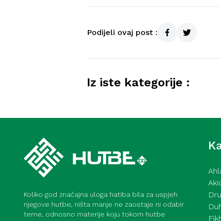
Podijeli ovaj post :
Iz iste kategorije :
Kurra hfz. dr. Dževad ef. Šo
mahane – 7. 8. 2026
Ka
Ahl
Aki
Dru
Koliko god značajna uloga hatiba bila za uspjeh
njegove hutbe, ništa manje ne zaostaje ni odabir
Du
teme, odnosno materije koju tokom hutbe
Fik