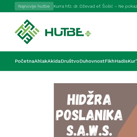
2026
Najnovije hutbe
Kurra hfz. dr. Dževad ef. Šošić – Ne pok
Početna
Ahlak
Akida
Društvo
Duhovnost
Fikh
Hadis
Kur