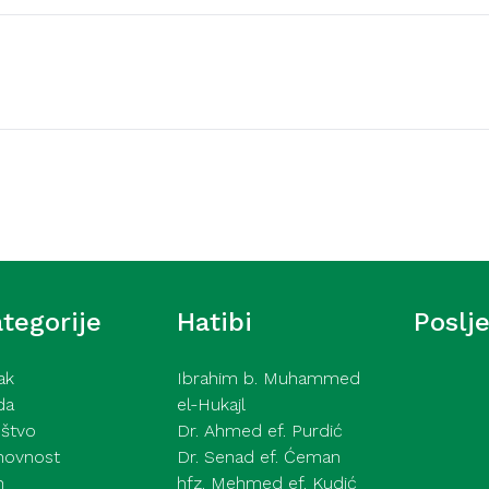
Video hutbe
šić – Ne pokazuj tuđe
Kurra hfz. dr. Dževad e
2026
tegorije
Hatibi
Poslj
ak
Ibrahim b. Muhammed
da
el-Hukajl
štvo
Dr. Ahmed ef. Purdić
hovnost
Dr. Senad ef. Ćeman
h
hfz. Mehmed ef. Kudić