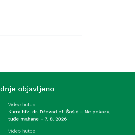
Video hutbe
f. Šošić – Strasti – 31. 7.
ednje objavljeno
Video hutbe
Kurra hfz. dr. Dževad ef. Šošić – Ne pokazuj
tuđe mahane – 7. 8. 2026
Video hutbe