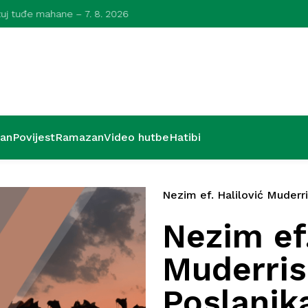
azuj tuđe mahane – 7. 8. 2026
Kurra hfz. dr.
’an
Povijest
Ramazan
Video hutbe
Hatibi
Nezim ef. Halilović Muderr
Nezim ef.
Muderris
Poslanika