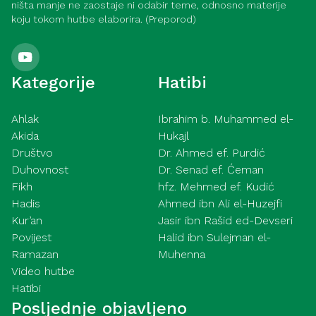
ništa manje ne zaostaje ni odabir teme, odnosno materije
koju tokom hutbe elaborira. (Preporod)
Kategorije
Hatibi
Ahlak
Ibrahim b. Muhammed el-
Akida
Hukajl
Društvo
Dr. Ahmed ef. Purdić
Duhovnost
Dr. Senad ef. Ćeman
Fikh
hfz. Mehmed ef. Kudić
Hadis
Ahmed ibn Ali el-Huzejfi
Kur’an
Jasir ibn Rašid ed-Devseri
Povijest
Halid ibn Sulejman el-
Ramazan
Muhenna
Video hutbe
Hatibi
Posljednje objavljeno