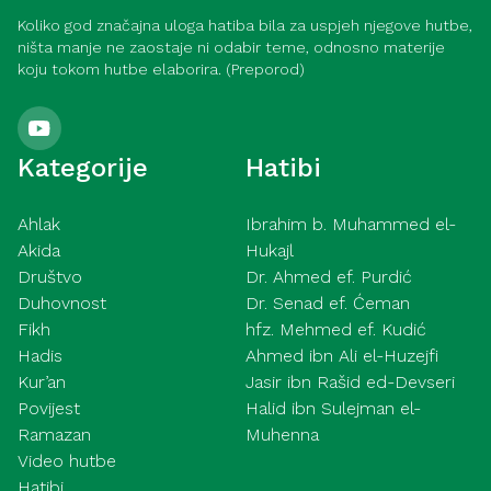
Koliko god značajna uloga hatiba bila za uspjeh njegove hutbe,
ništa manje ne zaostaje ni odabir teme, odnosno materije
koju tokom hutbe elaborira. (Preporod)
Kategorije
Hatibi
Ahlak
Ibrahim b. Muhammed el-
Akida
Hukajl
Društvo
Dr. Ahmed ef. Purdić
Duhovnost
Dr. Senad ef. Ćeman
Fikh
hfz. Mehmed ef. Kudić
Hadis
Ahmed ibn Ali el-Huzejfi
Kur’an
Jasir ibn Rašid ed-Devseri
Povijest
Halid ibn Sulejman el-
Ramazan
Muhenna
Video hutbe
Hatibi