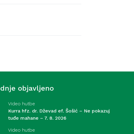
Video hutbe
f. Šošić – Strasti – 31. 7.
ednje objavljeno
Video hutbe
Kurra hfz. dr. Dževad ef. Šošić – Ne pokazuj
tuđe mahane – 7. 8. 2026
Video hutbe