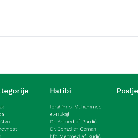
Video hutbe
šić – Ne pokazuj tuđe
Kurra hfz. dr. Dževad e
2026
tegorije
Hatibi
Poslj
ak
Ibrahim b. Muhammed
da
el-Hukajl
štvo
Dr. Ahmed ef. Purdić
hovnost
Dr. Senad ef. Ćeman
h
hfz. Mehmed ef. Kudić