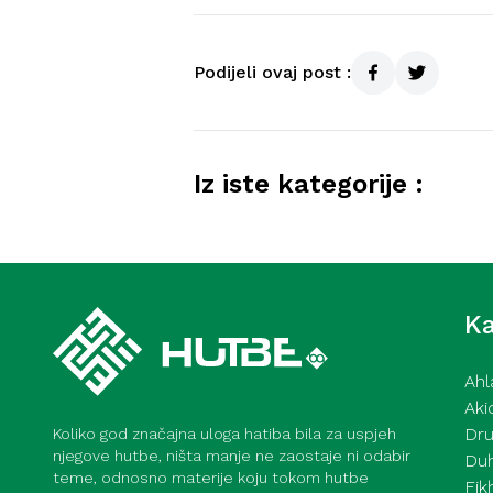
Podijeli ovaj post :
Iz iste kategorije :
Kurra hfz. dr. Dževad ef. Šo
mahane – 7. 8. 2026
Ka
Ahl
Aki
Dru
Koliko god značajna uloga hatiba bila za uspjeh
njegove hutbe, ništa manje ne zaostaje ni odabir
Du
teme, odnosno materije koju tokom hutbe
Fik