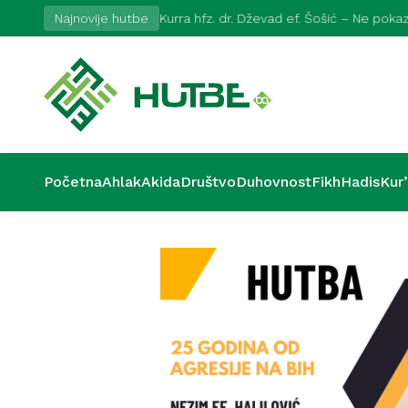
2026
Najnovije hutbe
Kurra hfz. dr. Dževad ef. Šošić – Ne pok
Početna
Ahlak
Akida
Društvo
Duhovnost
Fikh
Hadis
Kur