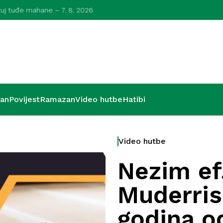
azuj tuđe mahane – 7. 8. 2026
Kurra hfz. dr.
’an
Povijest
Ramazan
Video hutbe
Hatibi
Video hutbe
Nezim ef.
Muderris
godina o