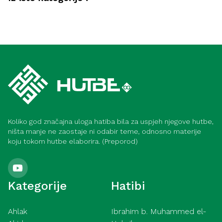
Ahlak
Iskoristi ramazan u dobru i dobročinstvu
Ahlak
(Meka)
Samozadivljenost – pokazatelji i načini
liječenja (Meka)
Koliko god značajna uloga hatiba bila za uspjeh njegove hutbe,
ništa manje ne zaostaje ni odabir teme, odnosno materije
koju tokom hutbe elaborira. (Preporod)
Kategorije
Hatibi
Ahlak
Ibrahim b. Muhammed el-