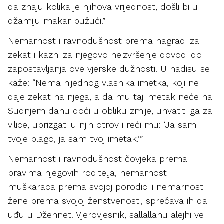
da znaju kolika je njihova vrijednost, došli bi u
džamiju makar pužući.”
Nemarnost i ravnodušnost prema nagradi za
zekat i kazni za njegovo neizvršenje dovodi do
zapostavljanja ove vjerske dužnosti. U hadisu se
kaže: “Nema nijednog vlasnika imetka, koji ne
daje zekat na njega, a da mu taj imetak neće na
Sudnjem danu doći u obliku zmije, uhvatiti ga za
vilice, ubrizgati u njih otrov i reći mu: ‘Ja sam
tvoje blago, ja sam tvoj imetak.’”
Nemarnost i ravnodušnost čovjeka prema
pravima njegovih roditelja, nemarnost
muškaraca prema svojoj porodici i nemarnost
žene prema svojoj ženstvenosti, sprečava ih da
uđu u Džennet. Vjerovjesnik, sallallahu alejhi ve