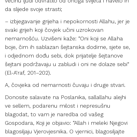
većinu ljudi odvratilo od onoga svijeta i navelo ih
da slijede svoje strasti;
– izbjegavanje grijeha i nepokornosti Allahu, jer je
svaki grijeh koji čovjek učini uzrokovan
nemarnošću. Uzvišeni kaže: “Oni koji se Allaha
boje, čim ih sablazan šejtanska dodirne, sjete se,
i odjednom dođu sebi, dok prijatelje šejtanove
šejtani podržavaju u zabludi i oni ne dolaze sebi”
(El-A’raf, 201–202).
A, čovjeka od nemarnosti čuvaju i druge stvari.
Donosite salavate na Poslanika, sallallahu alejhi
ve sellem, podarenu milost i nepresušnu
blagodat, to vam je naredba od vašeg
Gospodara, Koji je objavio: “Allah i meleki Njegovi
blagosiljaju Vjerovjesnika. O vjernici, blagosiljajte