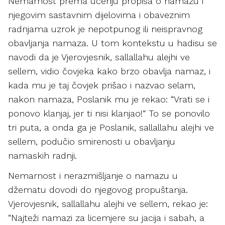
Nemarnost prema učenju propisa o namazu i
njegovim sastavnim dijelovima i obaveznim
radnjama uzrok je nepotpunog ili neispravnog
obavljanja namaza. U tom kontekstu u hadisu se
navodi da je Vjerovjesnik, sallallahu alejhi ve
sellem, vidio čovjeka kako brzo obavlja namaz, i
kada mu je taj čovjek prišao i nazvao selam,
nakon namaza, Poslanik mu je rekao: “Vrati se i
ponovo klanjaj, jer ti nisi klanjao!” To se ponovilo
tri puta, a onda ga je Poslanik, sallallahu alejhi ve
sellem, podučio smirenosti u obavljanju
namaskih radnji.
Nemarnost i nerazmišljanje o namazu u
džematu dovodi do njegovog propuštanja.
Vjerovjesnik, sallallahu alejhi ve sellem, rekao je:
“Najteži namazi za licemjere su jacija i sabah, a