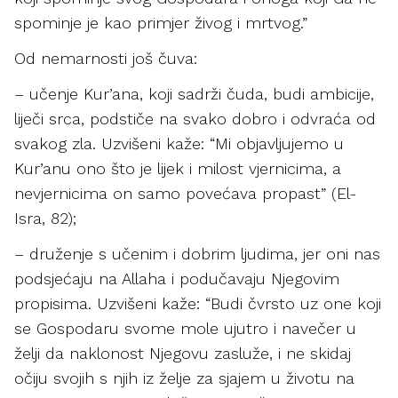
spominje je kao primjer živog i mrtvog.”
Od nemarnosti još čuva:
– učenje Kur’ana, koji sadrži čuda, budi ambicije,
liječi srca, podstiče na svako dobro i odvraća od
svakog zla. Uzvišeni kaže: “Mi objavljujemo u
Kur’anu ono što je lijek i milost vjernicima, a
nevjernicima on samo povećava propast” (El-
Isra, 82);
– druženje s učenim i dobrim ljudima, jer oni nas
podsjećaju na Allaha i podučavaju Njegovim
propisima. Uzvišeni kaže: “Budi čvrsto uz one koji
se Gospodaru svome mole ujutro i navečer u
želji da naklonost Njegovu zasluže, i ne skidaj
očiju svojih s njih iz želje za sjajem u životu na