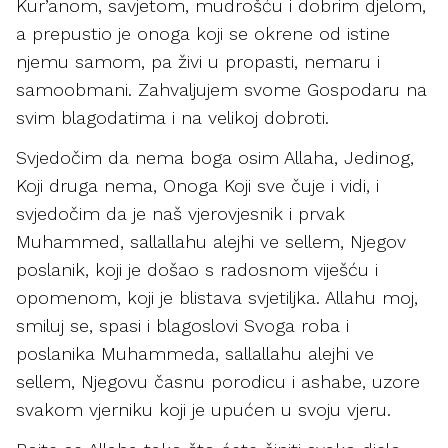
Kur’anom, savjetom, mudrošću i dobrim djelom,
a prepustio je onoga koji se okrene od istine
njemu samom, pa živi u propasti, nemaru i
samoobmani. Zahvaljujem svome Gospodaru na
svim blagodatima i na velikoj dobroti.
Svjedočim da nema boga osim Allaha, Jedinog,
Koji druga nema, Onoga Koji sve čuje i vidi, i
svjedočim da je naš vjerovjesnik i prvak
Muhammed, sallallahu alejhi ve sellem, Njegov
poslanik, koji je došao s radosnom viješću i
opomenom, koji je blistava svjetiljka. Allahu moj,
smiluj se, spasi i blagoslovi Svoga roba i
poslanika Muhammeda, sallallahu alejhi ve
sellem, Njegovu časnu porodicu i ashabe, uzore
svakom vjerniku koji je upućen u svoju vjeru.