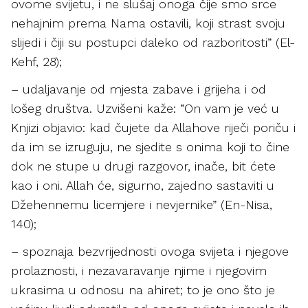
ovome svijetu, i ne slušaj onoga čije smo srce
nehajnim prema Nama ostavili, koji strast svoju
slijedi i čiji su postupci daleko od razboritosti” (El-
Kehf, 28);
– udaljavanje od mjesta zabave i grijeha i od
lošeg društva. Uzvišeni kaže: “On vam je već u
Knjizi objavio: kad čujete da Allahove riječi poriču i
da im se izruguju, ne sjedite s onima koji to čine
dok ne stupe u drugi razgovor, inače, bit ćete
kao i oni. Allah će, sigurno, zajedno sastaviti u
Džehennemu licemjere i nevjernike” (En-Nisa,
140);
– spoznaja bezvrijednosti ovoga svijeta i njegove
prolaznosti, i nezavaravanje njime i njegovim
ukrasima u odnosu na ahiret; to je ono što je