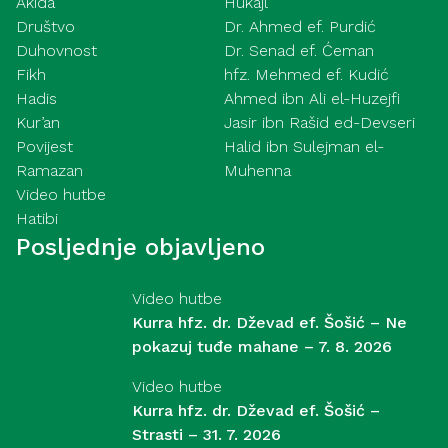
Akida
Hukajl
Društvo
Dr. Ahmed ef. Purdić
Duhovnost
Dr. Senad ef. Ćeman
Fikh
hfz. Mehmed ef. Kudić
Hadis
Ahmed ibn Ali el-Huzejfi
Kur’an
Jasir ibn Rašid ed-Devseri
Povijest
Halid ibn Sulejman el-
Ramazan
Muhenna
Video hutbe
Hatibi
Posljednje objavljeno
Video hutbe
Kurra hfz. dr. Dževad ef. Šošić – Ne
pokazuj tuđe mahane – 7. 8. 2026
Video hutbe
Kurra hfz. dr. Dževad ef. Šošić –
Strasti – 31. 7. 2026