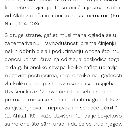
koji neće da vjeruju. To su oni čija je srca i sluh i
vid Allah zapečatio, i oni su zaista nemarni.” (En-
Nahl, 104–108)
S druge strane, gaflet muslimana ogleda se u
zanemarivanju i ravnodušnosti prema činjenju
nekih dobrih djela i poduzimanju onoga što mu
donosi korist i čuva ga od zla, a posljedica toga
je da gubi onoliko sevapa koliko gaflet upravlja
njegovim postupcima, i trpi onoliko neugodnosti i
zla koliko je propustio uzroka spasa i uspjeha.
Uzvišeni kaže: “Za sve će biti posebni stepeni,
prema tome kako su radili; da ih nagradi ili kazni
za djela njihova – nepravda im se neće učiniti.”
(El-Ahkaf, 19) I kaže Uzvišeni: “… i da je čovjekovo
samo ono što sām uradi, i da će se trud njegov,