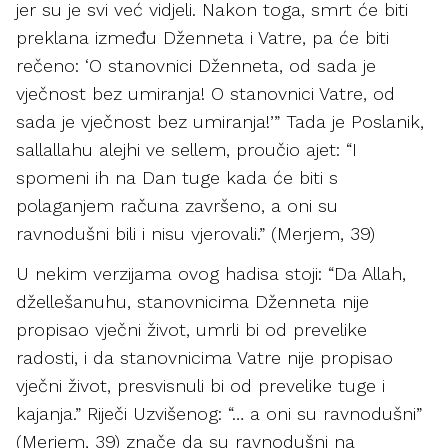
jer su je svi već vidjeli. Nakon toga, smrt će biti
preklana između Dženneta i Vatre, pa će biti
rečeno: ‘O stanovnici Dženneta, od sada je
vječnost bez umiranja! O stanovnici Vatre, od
sada je vječnost bez umiranja!’” Tada je Poslanik,
sallallahu alejhi ve sellem, proučio ajet: “I
spomeni ih na Dan tuge kada će biti s
polaganjem računa završeno, a oni su
ravnodušni bili i nisu vjerovali.” (Merjem, 39)
U nekim verzijama ovog hadisa stoji: “Da Allah,
džellešanuhu, stanovnicima Dženneta nije
propisao vječni život, umrli bi od prevelike
radosti, i da stanovnicima Vatre nije propisao
vječni život, presvisnuli bi od prevelike tuge i
kajanja.” Riječi Uzvišenog: “… a oni su ravnodušni”
(Merjem, 39) znače da su ravnodušni na