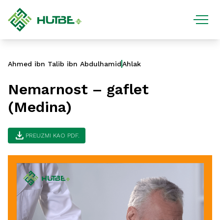
Ahmed ibn Talib ibn Abdulhamid
Ahlak
Nemarnost – gaflet
(Medina)
download
PREUZMI KAO PDF.