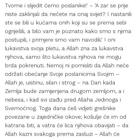
Tvome i slijedit ćemo poslanike!’ – ‘A zar se prije
niste zaklinjali da nećete na onaj svijet? I nastanili
ste se bili u kućama onih koji su se prema sebi
ogriješili, a bilo vam je poznato kako smo s njima
postupili, i primjere smo vam navodili.’ I oni
lukavstva svoja pletu, a Allah zna za lukavstva
njihova, samo što lukavstva njihova ne mogu
brda pokrenuti. Nemoj ni pomisliti da Allah neće
održati obećanje Svoje poslanicima Svojim –
Allah je, uistinu, silan i strog – na Dan kada
Zemlja bude zamijenjena drugom zemljom, a i
nebesa, i kad svi izađu pred Allaha Jedinoga i
Svemoćnog. Toga dana ćeš vidjeti grešnike
povezane u zajedničke okove; košulje će im od
katrana biti, a vatra će lica njihova obavijati – da
Allah kazni svakoga prema zasluzi – Allah će