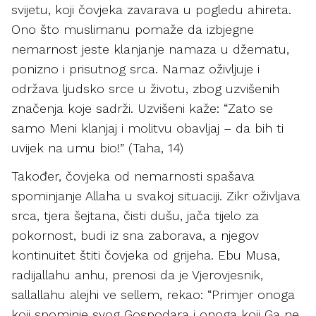
svijetu, koji čovjeka zavarava u pogledu ahireta.
Ono što muslimanu pomaže da izbjegne
nemarnost jeste klanjanje namaza u džematu,
ponizno i prisutnog srca. Namaz oživljuje i
održava ljudsko srce u životu, zbog uzvišenih
značenja koje sadrži. Uzvišeni kaže: “Zato se
samo Meni klanjaj i molitvu obavljaj – da bih ti
uvijek na umu bio!” (Taha, 14)
Također, čovjeka od nemarnosti spašava
spominjanje Allaha u svakoj situaciji. Zikr oživljava
srca, tjera šejtana, čisti dušu, jača tijelo za
pokornost, budi iz sna zaborava, a njegov
kontinuitet štiti čovjeka od grijeha. Ebu Musa,
radijallahu anhu, prenosi da je Vjerovjesnik,
sallallahu alejhi ve sellem, rekao: “Primjer onoga
koji spominje svog Gospodara i onoga koji Ga ne