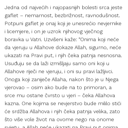
Jedna od najvećih i najopasnijih bolesti srca jeste
gaflet – nemarnost, bezbrižnost, ravnodušnost.
Potpuni gaflet je onaj koji je unesrećio nevjernike
i licemjere, i on je uzrok njihovog vječnog
boravka u Vatri. Uzvišeni kaže: “Onima koji neće
da vjeruju u Allahove dokaze Allah, sigurno, neće
ukazati na Pravi put, i njih čeka patnja nesnosna.
Usuđuju se da laži izmišljaju samo oni koji u
Allahove riječi ne vjeruju, i oni su pravi lažljivci.
Onoga koji zaniječe Allaha, nakon što je u Njega
vjerovao – osim ako bude na to primoran, a
srce mu ostane čvrsto u vjeri – čeka Allahova
kazna. One kojima se nevjerstvo bude mililo stići
će srdžba Allahova i njih čeka patnja velika, zato
što više vole život na ovome nego na onome
svijetu, a Allah neće ukazati na Pravi put onima