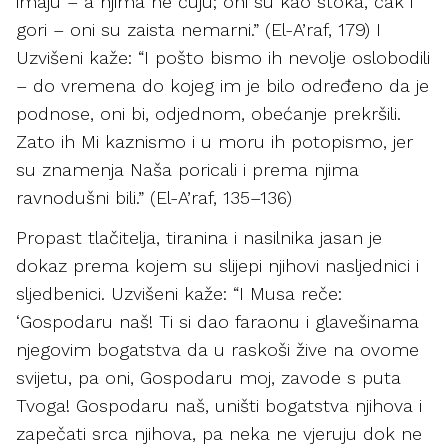
imaju – a njima ne čuju; oni su kao stoka, čak i
gori – oni su zaista nemarni.” (El-A’raf, 179) I
Uzvišeni kaže: “I pošto bismo ih nevolje oslobodili
– do vremena do kojeg im je bilo određeno da je
podnose, oni bi, odjednom, obećanje prekršili.
Zato ih Mi kaznismo i u moru ih potopismo, jer
su znamenja Naša poricali i prema njima
ravnodušni bili.” (El-A’raf, 135–136)
Propast tlačitelja, tiranina i nasilnika jasan je
dokaz prema kojem su slijepi njihovi nasljednici i
sljedbenici. Uzvišeni kaže: “I Musa reče:
‘Gospodaru naš! Ti si dao faraonu i glavešinama
njegovim bogatstva da u raskoši žive na ovome
svijetu, pa oni, Gospodaru moj, zavode s puta
Tvoga! Gospodaru naš, uništi bogatstva njihova i
zapečati srca njihova, pa neka ne vjeruju dok ne