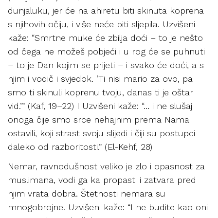
dunjaluku, jer će na ahiretu biti skinuta koprena
s njihovih očiju, i više neće biti sljepila. Uzvišeni
kaže: “Smrtne muke će zbilja doći – to je nešto
od čega ne možeš pobjeći i u rog će se puhnuti
– to je Dan kojim se prijeti – i svako će doći, a s
njim i vodič i svjedok. ‘Ti nisi mario za ovo, pa
smo ti skinuli koprenu tvoju, danas ti je oštar
vid.’” (Kaf, 19–22) I Uzvišeni kaže: “… i ne slušaj
onoga čije smo srce nehajnim prema Nama
ostavili, koji strast svoju slijedi i čiji su postupci
daleko od razboritosti.” (El-Kehf, 28)
Nemar, ravnodušnost veliko je zlo i opasnost za
muslimana, vodi ga ka propasti i zatvara pred
njim vrata dobra. Štetnosti nemara su
mnogobrojne. Uzvišeni kaže: “I ne budite kao oni