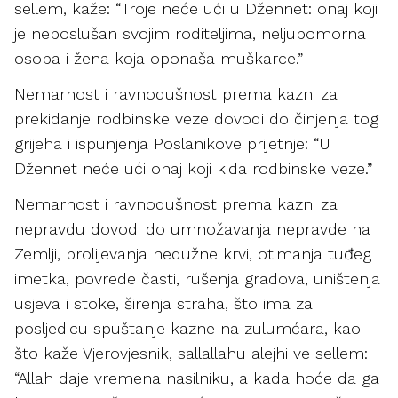
sellem, kaže: “Troje neće ući u Džennet: onaj koji
je neposlušan svojim roditeljima, neljubomorna
osoba i žena koja oponaša muškarce.”
Nemarnost i ravnodušnost prema kazni za
prekidanje rodbinske veze dovodi do činjenja tog
grijeha i ispunjenja Poslanikove prijetnje: “U
Džennet neće ući onaj koji kida rodbinske veze.”
Nemarnost i ravnodušnost prema kazni za
nepravdu dovodi do umnožavanja nepravde na
Zemlji, prolijevanja nedužne krvi, otimanja tuđeg
imetka, povrede časti, rušenja gradova, uništenja
usjeva i stoke, širenja straha, što ima za
posljedicu spuštanje kazne na zulumćara, kao
što kaže Vjerovjesnik, sallallahu alejhi ve sellem:
“Allah daje vremena nasilniku, a kada hoće da ga