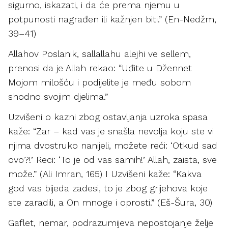
sigurno, iskazati, i da će prema njemu u
potpunosti nagrađen ili kažnjen biti.” (En-Nedžm,
39–41)
Allahov Poslanik, sallallahu alejhi ve sellem,
prenosi da je Allah rekao: “Uđite u Džennet
Mojom milošću i podijelite je među sobom
shodno svojim djelima.”
Uzvišeni o kazni zbog ostavljanja uzroka spasa
kaže: “Zar – kad vas je snašla nevolja koju ste vi
njima dvostruko nanijeli, možete reći: ‘Otkud sad
ovo?!’ Reci: ‘To je od vas samih!’ Allah, zaista, sve
može.” (Ali Imran, 165) I Uzvišeni kaže: “Kakva
god vas bijeda zadesi, to je zbog grijehova koje
ste zaradili, a On mnoge i oprosti.” (Eš-Šura, 30)
Gaflet, nemar, podrazumijeva nepostojanje želje