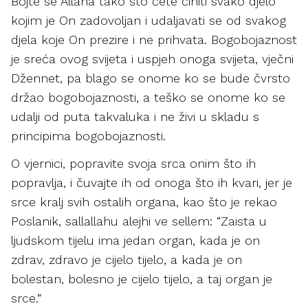
Bojte se Allaha tako što ćete činiti svako djelo
kojim je On zadovoljan i udaljavati se od svakog
djela koje On prezire i ne prihvata. Bogobojaznost
je sreća ovog svijeta i uspjeh onoga svijeta, vječni
Džennet, pa blago se onome ko se bude čvrsto
držao bogobojaznosti, a teško se onome ko se
udalji od puta takvaluka i ne živi u skladu s
principima bogobojaznosti.
O vjernici, popravite svoja srca onim što ih
popravlja, i čuvajte ih od onoga što ih kvari, jer je
srce kralj svih ostalih organa, kao što je rekao
Poslanik, sallallahu alejhi ve sellem: “Zaista u
ljudskom tijelu ima jedan organ, kada je on
zdrav, zdravo je cijelo tijelo, a kada je on
bolestan, bolesno je cijelo tijelo, a taj organ je
srce.”