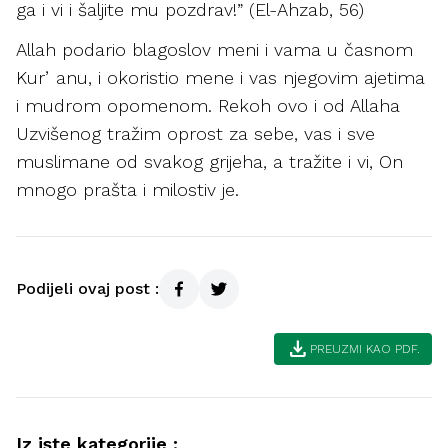
ga i vi i šaljite mu pozdrav!” (El-Ahzab, 56)
Allah podario blagoslov meni i vama u časnom
Kurʼanu, i okoristio mene i vas njegovim ajetima
i mudrom opomenom. Rekoh ovo i od Allaha
Uzvišenog tražim oprost za sebe, vas i sve
muslimane od svakog grijeha, a tražite i vi, On
mnogo prašta i milostiv je.
Podijeli ovaj post :
download
PREUZMI KAO PDF.
Iz iste kategorije :