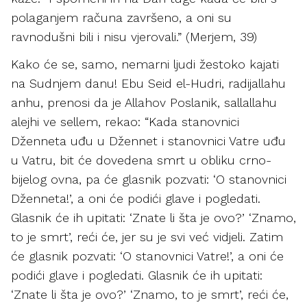
polaganjem računa završeno, a oni su
ravnodušni bili i nisu vjerovali.” (Merjem, 39)
Kako će se, samo, nemarni ljudi žestoko kajati
na Sudnjem danu! Ebu Seid el-Hudri, radijallahu
anhu, prenosi da je Allahov Poslanik, sallallahu
alejhi ve sellem, rekao: “Kada stanovnici
Dženneta uđu u Džennet i stanovnici Vatre uđu
u Vatru, bit će dovedena smrt u obliku crno-
bijelog ovna, pa će glasnik pozvati: ‘O stanovnici
Dženneta!’, a oni će podići glave i pogledati.
Glasnik će ih upitati: ‘Znate li šta je ovo?’ ‘Znamo,
to je smrt’, reći će, jer su je svi već vidjeli. Zatim
će glasnik pozvati: ‘O stanovnici Vatre!’, a oni će
podići glave i pogledati. Glasnik će ih upitati:
‘Znate li šta je ovo?’ ‘Znamo, to je smrt’, reći će,