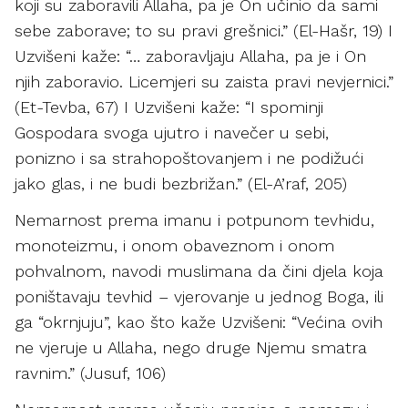
koji su zaboravili Allaha, pa je On učinio da sami
sebe zaborave; to su pravi grešnici.” (El-Hašr, 19) I
Uzvišeni kaže: “… zaboravljaju Allaha, pa je i On
njih zaboravio. Licemjeri su zaista pravi nevjernici.”
(Et-Tevba, 67) I Uzvišeni kaže: “I spominji
Gospodara svoga ujutro i navečer u sebi,
ponizno i sa strahopoštovanjem i ne podižući
jako glas, i ne budi bezbrižan.” (El-A’raf, 205)
Nemarnost prema imanu i potpunom tevhidu,
monoteizmu, i onom obaveznom i onom
pohvalnom, navodi muslimana da čini djela koja
poništavaju tevhid – vjerovanje u jednog Boga, ili
ga “okrnjuju”, kao što kaže Uzvišeni: “Većina ovih
ne vjeruje u Allaha, nego druge Njemu smatra
ravnim.” (Jusuf, 106)