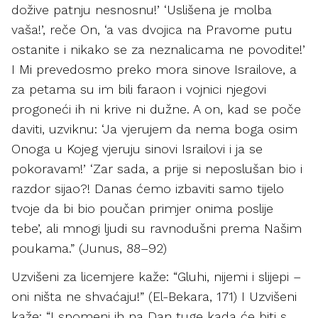
dožive patnju nesnosnu!’ ‘Uslišena je molba
vaša!’, reče On, ‘a vas dvojica na Pravome putu
ostanite i nikako se za neznalicama ne povodite!’
I Mi prevedosmo preko mora sinove Israilove, a
za petama su im bili faraon i vojnici njegovi
progoneći ih ni krive ni dužne. A on, kad se poče
daviti, uzviknu: ‘Ja vjerujem da nema boga osim
Onoga u Kojeg vjeruju sinovi Israilovi i ja se
pokoravam!’ ‘Zar sada, a prije si neposlušan bio i
razdor sijao?! Danas ćemo izbaviti samo tijelo
tvoje da bi bio poučan primjer onima poslije
tebe’, ali mnogi ljudi su ravnodušni prema Našim
poukama.” (Junus, 88–92)
Uzvišeni za licemjere kaže: “Gluhi, nijemi i slijepi –
oni ništa ne shvaćaju!” (El-Bekara, 171) I Uzvišeni
kaže: “I spomeni ih na Dan tuge kada će biti s