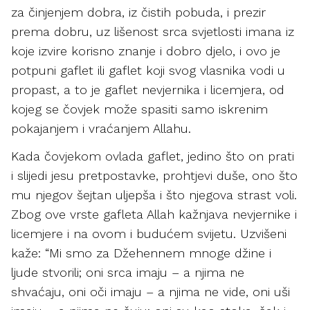
za činjenjem dobra, iz čistih pobuda, i prezir
prema dobru, uz lišenost srca svjetlosti imana iz
koje izvire korisno znanje i dobro djelo, i ovo je
potpuni gaflet ili gaflet koji svog vlasnika vodi u
propast, a to je gaflet nevjernika i licemjera, od
kojeg se čovjek može spasiti samo iskrenim
pokajanjem i vraćanjem Allahu.
Kada čovjekom ovlada gaflet, jedino što on prati
i slijedi jesu pretpostavke, prohtjevi duše, ono što
mu njegov šejtan uljepša i što njegova strast voli.
Zbog ove vrste gafleta Allah kažnjava nevjernike i
licemjere i na ovom i budućem svijetu. Uzvišeni
kaže: “Mi smo za Džehennem mnoge džine i
ljude stvorili; oni srca imaju – a njima ne
shvaćaju, oni oči imaju – a njima ne vide, oni uši