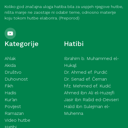
Koliko god značajna uloga hatiba bila za uspjeh njegove hutbe,
ništa manje ne zaostaje ni odabir teme, odnosno materije
koju tokom hutbe elaborira. (Preporod)
Kategorije
Hatibi
Ahlak
Ibrahim b. Muhammed el-
Akida
Hukajl
Društvo
Dr. Ahmed ef. Purdić
Duhovnost
Dr. Senad ef. Ćeman
Fikh
hfz. Mehmed ef. Kudić
Hadis
Ahmed ibn Ali el-Huzejfi
Kur’an
Jasir ibn Rašid ed-Devseri
Povijest
Halid ibn Sulejman el-
Ramazan
Muhenna
Video hutbe
Hatibi