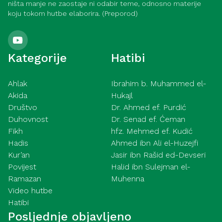
ništa manje ne zaostaje ni odabir teme, odnosno materije
koju tokom hutbe elaborira. (Preporod)
Kategorije
Hatibi
Ahlak
Ibrahim b. Muhammed el-
Akida
Hukajl
Društvo
Dr. Ahmed ef. Purdić
Duhovnost
Dr. Senad ef. Ćeman
Fikh
hfz. Mehmed ef. Kudić
Hadis
Ahmed ibn Ali el-Huzejfi
Kur’an
Jasir ibn Rašid ed-Devseri
Povijest
Halid ibn Sulejman el-
Ramazan
Muhenna
Video hutbe
Hatibi
Posljednje objavljeno