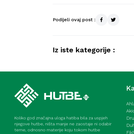
Podijeli ovaj post :
Iz iste kategorije :
Kurra hfz. dr. Dževad ef. Šo
mahane – 7. 8. 2026
Ka
Ahl
Aki
Dru
Koliko god značajna uloga hatiba bila za uspjeh
njegove hutbe, ništa manje ne zaostaje ni odabir
Du
teme, odnosno materije koju tokom hutbe
Fik