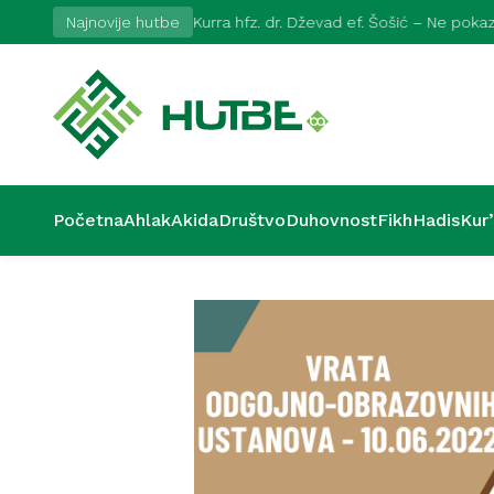
2026
Najnovije hutbe
Kurra hfz. dr. Dževad ef. Šošić – Ne pok
Početna
Ahlak
Akida
Društvo
Duhovnost
Fikh
Hadis
Kur