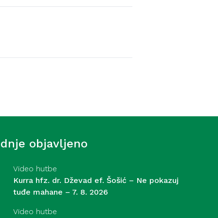
Video hutbe
f. Šošić – Strasti – 31. 7.
ednje objavljeno
Video hutbe
Kurra hfz. dr. Dževad ef. Šošić – Ne pokazuj
tuđe mahane – 7. 8. 2026
Video hutbe