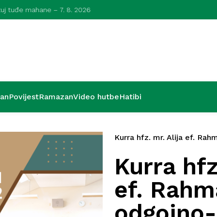
azuj tuđe mahane – 7. 8. 2026
Kurra hfz. dr.
’an
Povijest
Ramazan
Video hutbe
Hatibi
Kurra hfz. mr. Alija ef. Rah
Kurra hfz
ef. Rahm
odgojno-