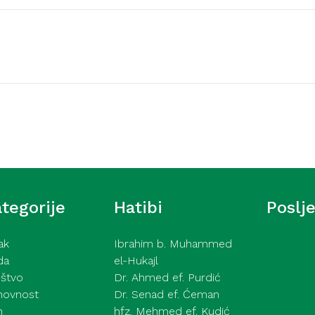
Video hutbe
šić – Ne pokazuj tuđe
Kurra hfz. dr. Dževad e
2026
tegorije
Hatibi
Poslj
ak
Ibrahim b. Muhammed
da
el-Hukajl
štvo
Dr. Ahmed ef. Purdić
hovnost
Dr. Senad ef. Ćeman
h
hfz. Mehmed ef. Kudić