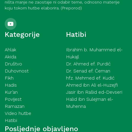
ništa manje ne zaostaje ni odabir teme, odnosno materije
koju tokom hutbe elaborira. (Preporod)
Kategorije
Hatibi
Ahlak
Ibrahim b. Muhammed el-
Akida
Hukajl
Društvo
Dr. Ahmed ef. Purdić
Duhovnost
Dr. Senad ef. Ćeman
Fikh
hfz. Mehmed ef. Kudić
Hadis
Ahmed ibn Ali el-Huzejfi
Kur’an
Jasir ibn Rašid ed-Devseri
Povijest
Halid ibn Sulejman el-
Ramazan
Muhenna
Video hutbe
Hatibi
Posljednje objavljeno