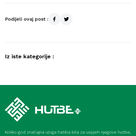
Podijeli ovaj post :
Iz iste kategorije :
Video hutbe
Kurra hfz. dr. Dževad ef. Šošić – Strasti –
Video hutbe
31. 7. 2026
Hutba iz Gazi Husrev-begove džamije,
hafiz Hamza ef. Lavić – 31. 7. 2026
Koliko god značajna uloga hatiba bila za uspjeh njegove hutbe,