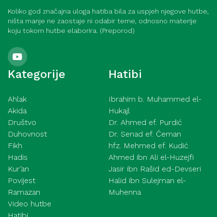
Koliko god značajna uloga hatiba bila za uspjeh njegove hutbe,
ništa manje ne zaostaje ni odabir teme, odnosno materije
koju tokom hutbe elaborira. (Preporod)
Kategorije
Hatibi
Ahlak
Ibrahim b. Muhammed el-
Akida
Hukajl
Društvo
Dr. Ahmed ef. Purdić
Duhovnost
Dr. Senad ef. Ćeman
Fikh
hfz. Mehmed ef. Kudić
Hadis
Ahmed ibn Ali el-Huzejfi
Kur’an
Jasir ibn Rašid ed-Devseri
Povijest
Halid ibn Sulejman el-
Ramazan
Muhenna
Video hutbe
Hatibi