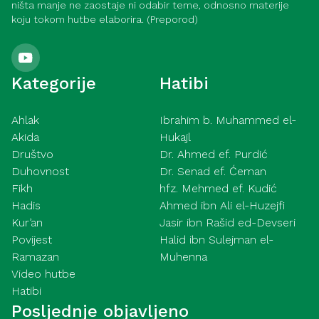
ništa manje ne zaostaje ni odabir teme, odnosno materije
koju tokom hutbe elaborira. (Preporod)
Kategorije
Hatibi
Ahlak
Ibrahim b. Muhammed el-
Akida
Hukajl
Društvo
Dr. Ahmed ef. Purdić
Duhovnost
Dr. Senad ef. Ćeman
Fikh
hfz. Mehmed ef. Kudić
Hadis
Ahmed ibn Ali el-Huzejfi
Kur’an
Jasir ibn Rašid ed-Devseri
Povijest
Halid ibn Sulejman el-
Ramazan
Muhenna
Video hutbe
Hatibi
Posljednje objavljeno