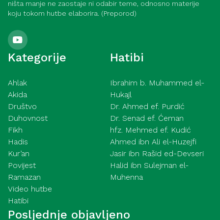
ništa manje ne zaostaje ni odabir teme, odnosno materije
koju tokom hutbe elaborira. (Preporod)
Kategorije
Hatibi
Ahlak
Ibrahim b. Muhammed el-
Akida
Hukajl
Društvo
Dr. Ahmed ef. Purdić
Duhovnost
Dr. Senad ef. Ćeman
Fikh
hfz. Mehmed ef. Kudić
Hadis
Ahmed ibn Ali el-Huzejfi
Kur’an
Jasir ibn Rašid ed-Devseri
Povijest
Halid ibn Sulejman el-
Ramazan
Muhenna
Video hutbe
Hatibi
Posljednje objavljeno