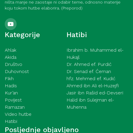
ništa manje ne zaostaje ni odabir teme, odnosno materije
koju tokom hutbe elaborira. (Preporod)
Kategorije
Hatibi
Ahlak
Ibrahim b. Muhammed el-
Akida
Hukajl
Društvo
Dr. Ahmed ef. Purdić
Duhovnost
Dr. Senad ef. Ćeman
Fikh
hfz. Mehmed ef. Kudić
Hadis
Ahmed ibn Ali el-Huzejfi
Kur’an
Jasir ibn Rašid ed-Devseri
Povijest
Halid ibn Sulejman el-
Ramazan
Muhenna
Video hutbe
Hatibi
Posljednje objavljeno