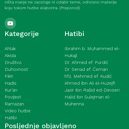
ništa manje ne zaostaje ni odabir teme, odnosno materije
koju tokom hutbe elaborira. (Preporod)
Kategorije
Hatibi
Ahlak
Ibrahim b. Muhammed el-
Akida
Hukajl
Društvo
Dr. Ahmed ef. Purdić
Duhovnost
Dr. Senad ef. Ćeman
Fikh
hfz. Mehmed ef. Kudić
Hadis
Ahmed ibn Ali el-Huzejfi
Kur’an
Jasir ibn Rašid ed-Devseri
Povijest
Halid ibn Sulejman el-
Ramazan
Muhenna
Video hutbe
Hatibi
Posljednje objavljeno