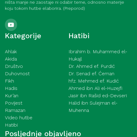
ništa manje ne zaostaje ni odabir teme, odnosno materije
koju tokom hutbe elaborira. (Preporod)
Kategorije
Hatibi
Ahlak
Ibrahim b. Muhammed el-
Akida
Hukajl
Društvo
Dr. Ahmed ef. Purdić
Duhovnost
Dr. Senad ef. Ćeman
Fikh
hfz. Mehmed ef. Kudić
Hadis
Ahmed ibn Ali el-Huzejfi
Kur’an
Jasir ibn Rašid ed-Devseri
Povijest
Halid ibn Sulejman el-
Ramazan
Muhenna
Video hutbe
Hatibi
Posljednje objavljeno